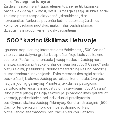
Tiesioginiai turnyrai
Žaidėjams nagrinėjant šiuos elementus, jie ne tik kitoniškai
patiria kiekvieną sukimosi, bet ir užmezga sąsają su kitais, todėl
žaidimo patirtis tampa aktyvesnė. Įsitraukimas į šias
novatoriškas funkcijas paverčia lošimo automatų žaidimus
komunos vedamu nuotykiu, maksimaliai padidindamas
džiaugsmą ir jaudulį visiems dalyvaujantiems.
„500“ kazino iškilimas Lietuvoje
Įgaunant populiarumą internetiniams žaidimams, „500 Casino“
virto svarbiu dalyviu greitai besiplečiančioje Lietuvos kazino
scenoje. Platforma, orientuota į naujų mados ir žaidėjų norų
analizę, sparčiai pritraukė lojalių gerbėjų būrį. „500 Casino“ siūlo
platų žaidimų pasirinkimą, derindama tradicinę kazino patyrimą
su moderniomis inovacijomis. Toks metodas tiesiogiai atitinka
besikeičiantį Lietuvos žaidėjų poreikius, kurie nuolat žvalgosi
naujų ir įdomių galimybių. Prioritetą teikdamas patogioms
vartotojo interfeisams ir inovatyvioms savybėms, „500 Casino“
laiko pirmaujančią poziciją sektoriuje. Įsipareigojimas garantuoti
vartotojų pasitenkinimą bei individualiai pritaikytomis
pasiūlymais skatina žaidėjų ištikimybę. Bendrai, strateginis „500
Casino“ tendencijų ir norų derinys sustiprino jo, kaip
pirmaujančio alternatyvos, reputaciją varžybų Lietuvos