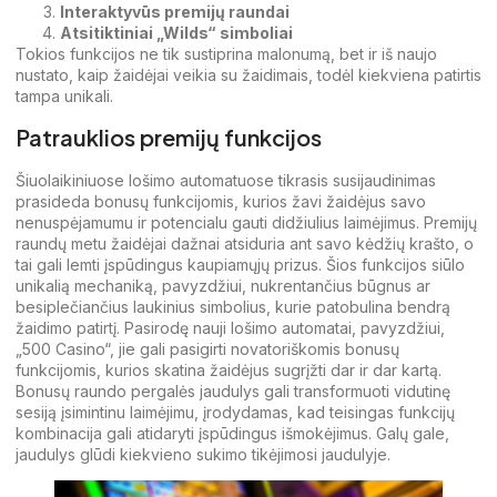
Interaktyvūs premijų raundai
Atsitiktiniai „Wilds“ simboliai
Tokios funkcijos ne tik sustiprina malonumą, bet ir iš naujo
nustato, kaip žaidėjai veikia su žaidimais, todėl kiekviena patirtis
tampa unikali.
Patrauklios premijų funkcijos
Šiuolaikiniuose lošimo automatuose tikrasis susijaudinimas
prasideda bonusų funkcijomis, kurios žavi žaidėjus savo
nenuspėjamumu ir potencialu gauti didžiulius laimėjimus. Premijų
raundų metu žaidėjai dažnai atsiduria ant savo kėdžių krašto, o
tai gali lemti įspūdingus kaupiamųjų prizus. Šios funkcijos siūlo
unikalią mechaniką, pavyzdžiui, nukrentančius būgnus ar
besiplečiančius laukinius simbolius, kurie patobulina bendrą
žaidimo patirtį. Pasirodę nauji lošimo automatai, pavyzdžiui,
„500 Casino“, jie gali pasigirti novatoriškomis bonusų
funkcijomis, kurios skatina žaidėjus sugrįžti dar ir dar kartą.
Bonusų raundo pergalės jaudulys gali transformuoti vidutinę
sesiją įsimintinu laimėjimu, įrodydamas, kad teisingas funkcijų
kombinacija gali atidaryti įspūdingus išmokėjimus. Galų gale,
jaudulys glūdi kiekvieno sukimo tikėjimosi jaudulyje.