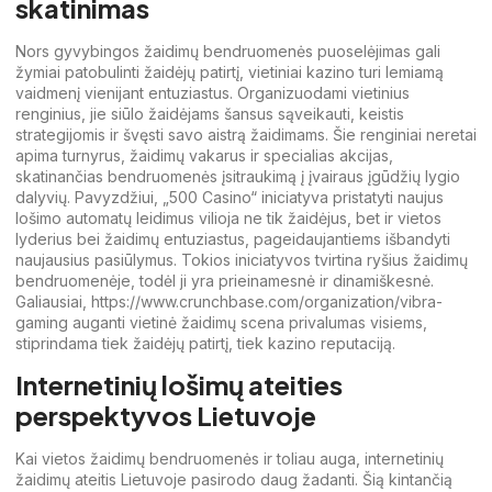
skatinimas
Nors gyvybingos žaidimų bendruomenės puoselėjimas gali
žymiai patobulinti žaidėjų patirtį, vietiniai kazino turi lemiamą
vaidmenį vienijant entuziastus. Organizuodami vietinius
renginius, jie siūlo žaidėjams šansus sąveikauti, keistis
strategijomis ir švęsti savo aistrą žaidimams. Šie renginiai neretai
apima turnyrus, žaidimų vakarus ir specialias akcijas,
skatinančias bendruomenės įsitraukimą į įvairaus įgūdžių lygio
dalyvių. Pavyzdžiui, „500 Casino“ iniciatyva pristatyti naujus
lošimo automatų leidimus vilioja ne tik žaidėjus, bet ir vietos
lyderius bei žaidimų entuziastus, pageidaujantiems išbandyti
naujausius pasiūlymus. Tokios iniciatyvos tvirtina ryšius žaidimų
bendruomenėje, todėl ji yra prieinamesnė ir dinamiškesnė.
Galiausiai,
https://www.crunchbase.com/organization/vibra-
gaming
auganti vietinė žaidimų scena privalumas visiems,
stiprindama tiek žaidėjų patirtį, tiek kazino reputaciją.
Internetinių lošimų ateities
perspektyvos Lietuvoje
Kai vietos žaidimų bendruomenės ir toliau auga, internetinių
žaidimų ateitis Lietuvoje pasirodo daug žadanti. Šią kintančią