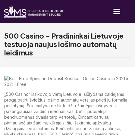
500 Casino – Pradininkai Lietuvoje
testuoja naujus lošimo automatų
leidimus
„500 Casino“ išsikovojo vietą Lietuvoje, siūlydama žaidėjams
progą patirti šviežius lošimo automatų versijas prieš jų formalią
pristatymą. Ši iniciatyva ne tik leidžia žaidėjams išgyventi
pažangiausias žaidimų mechanikas, bet ir puoselėja
bendruomenės dvasia tarp vartotojų. Dirbant kartu su
pirmaujančiais žaidimų kūrėjais, šių išskirtinių apžvalgų
džiaugsmas yra matomas. Keičiantis online žaidimų aplinkai,
iškyla klausimas, kaip „500 Casino“ požiūris paveiks rinką.