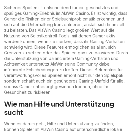
Sicheres Spielen ist entscheidend für ein geschütztes und
spaßiges Gaming-Erlebnis im AlaWin Casino. Es ist wichtig, dass
Gamer die Risiken einer Spielsuchtproblematik erkennen und
sich auf die Unterhaltung konzentrieren, anstatt sich finanziell
zu belasten. Das AlaWin Casino legt großen Wert auf die
Nutzung von Selbstkontroll-Tools, mit denen Gamer aktiv
werden können, wenn sie merken, dass ihr Gaming-Verhalten
schwierig wird. Diese Features ermöglichen es allen, sich
Grenzen zu setzen oder das Spielen ganz zu pausieren. Durch
die Unterstützung von balanciertem Gaming-Verhalten und
Achtsamkeit unterstützt AlaWin seine Community dabei,
informierte Entscheidungen zu treffen. Dieses Bekenntnis für
verantwortungsvolles Spielen erhöht nicht nur den Spielspaß,
sondern schafft auch ein gesünderes Gaming-Umfeld für alle,
sodass Gamer unbesorgt gewinnen können, ohne ihr
Gesundheit zu riskieren.
Wie man Hilfe und Unterstützung
sucht
Wenn es darum geht, Hilfe und Unterstützung zu finden,
können Spieler im AlaWin Casino auf unterschiedliche lokale