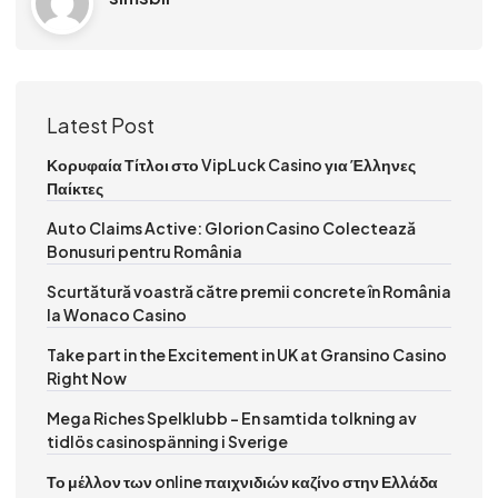
Latest Post
Κορυφαία Τίτλοι στο VipLuck Casino για Έλληνες
Παίκτες
Auto Claims Active: Glorion Casino Colectează
Bonusuri pentru România
Scurtătură voastră către premii concrete în România
la Wonaco Casino
Take part in the Excitement in UK at Gransino Casino
Right Now
Mega Riches Spelklubb – En samtida tolkning av
tidlös casinospänning i Sverige
Το μέλλον των online παιχνιδιών καζίνο στην Ελλάδα