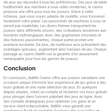
de jeux qui répondra à tous les préférences. Des jeux de table
traditionnels aux machines à sous vidéo modernes, le casino
propose une offre pour tous les joueurs. Grâce à cette
richesse, que vous soyez adepte de roulette, vous trouverez
facilement votre plaisir. Les passionnés de machines à sous ne
seront pas insatisfaits. Les divers thèmes transportent les
joueurs dans différents univers, des civilisations anciennes aux
monstres mythologiques. Avec des graphismes innovants et
des histoires passionnantes, chaque partie promet une
aventure excitante. De plus, de nombreux jeux présentent des
avantages spéciaux, augmentant ainsi l’session de jeu. Chaque
passage au casino AlaWin est la garantie d’un amusement
remarquable pour tous les genres de joueurs.
Conclusion
En conclusion, AlaWin Casino offre aux joueurs canadiens une
occasion unique d’enrichir leur expérience de jeu grâce à des
tours gratuits et une vaste sélection de jeux. En quelques
étapes simples, créez un compte et réclamez vos tours gratuits
pour plonger dans l’univers palpitant des jeux en ligne. Avec
des conseils stratégiques pour optimiser vos gains et un
service client irréprochable, AlaWin vous garantit une
expérience fluide et agréable. Explorez dès aujourd’hui et