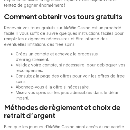
tentez de gagner énormément !
Comment obtenir vos tours gratuits
Recevoir vos tours gratuits sur AlaWin Casino est un procédé
facile. Il vous suffit de suivre quelques instructions faciles pour
remplir les exigences nécessaires et être informé des
éventuelles limitations des free spins.
Créez un compte et achevez le processus
d’enregistrement.
Validez votre compte, si nécessaire, pour débloquer vos
récompenses.
Consultez la page des offres pour voir les offres de free
spins.
Abonnez-vous à la offre si nécessaire.
Misez vos spins sur les jeux admissibles dans le délai
imparti.
Méthodes de règlement et choix de
retrait d’argent
Bien que les joueurs d’AlaWin Casino aient accès à une variété