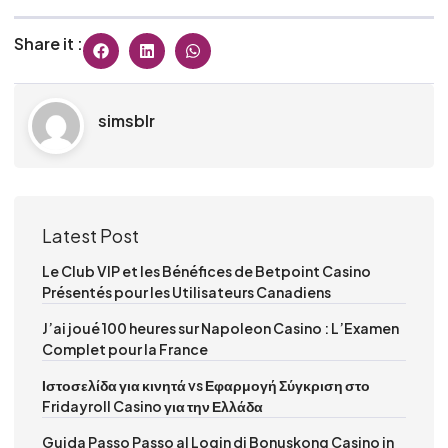
Share it :
simsblr
Latest Post
Le Club VIP et les Bénéfices de Betpoint Casino
Présentés pour les Utilisateurs Canadiens
J’ai joué 100 heures sur Napoleon Casino : L’Examen
Complet pour la France
Ιστοσελίδα για κινητά vs Εφαρμογή Σύγκριση στο
Fridayroll Casino για την Ελλάδα
Guida Passo Passo al Login di Bonuskong Casino in