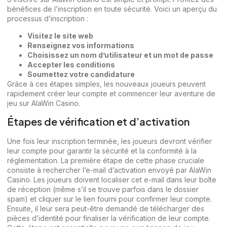
bénéfices de l’inscription en toute sécurité. Voici un aperçu du
processus d’inscription :
Visitez le site web
Renseignez vos informations
Choisissez un nom d’utilisateur et un mot de passe
Accepter les conditions
Soumettez votre candidature
Grâce à ces étapes simples, les nouveaux joueurs peuvent
rapidement créer leur compte et commencer leur aventure de
jeu sur AlaWin Casino.
Étapes de vérification et d’activation
Une fois leur inscription terminée, les joueurs devront vérifier
leur compte pour garantir la sécurité et la conformité à la
réglementation. La première étape de cette phase cruciale
consiste à rechercher l’e-mail d’activation envoyé par AlaWin
Casino. Les joueurs doivent localiser cet e-mail dans leur boîte
de réception (même s’il se trouve parfois dans le dossier
spam) et cliquer sur le lien fourni pour confirmer leur compte.
Ensuite, il leur sera peut-être demandé de télécharger des
pièces d’identité pour finaliser la vérification de leur compte.