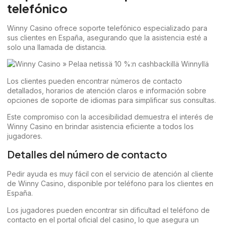
telefónico
Winny Casino ofrece soporte telefónico especializado para
sus clientes en España, asegurando que la asistencia esté a
solo una llamada de distancia.
Los clientes pueden encontrar números de contacto
detallados, horarios de atención claros e información sobre
opciones de soporte de idiomas para simplificar sus consultas.
Este compromiso con la accesibilidad demuestra el interés de
Winny Casino en brindar asistencia eficiente a todos los
jugadores.
Detalles del número de contacto
Pedir ayuda es muy fácil con el servicio de atención al cliente
de Winny Casino, disponible por teléfono para los clientes en
España.
Los jugadores pueden encontrar sin dificultad el teléfono de
contacto en el portal oficial del casino, lo que asegura un