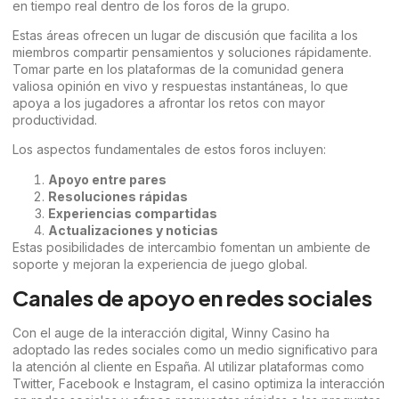
en tiempo real dentro de los foros de la grupo.
Estas áreas ofrecen un lugar de discusión que facilita a los
miembros compartir pensamientos y soluciones rápidamente.
Tomar parte en los plataformas de la comunidad genera
valiosa opinión en vivo y respuestas instantáneas, lo que
apoya a los jugadores a afrontar los retos con mayor
productividad.
Los aspectos fundamentales de estos foros incluyen:
Apoyo entre pares
Resoluciones rápidas
Experiencias compartidas
Actualizaciones y noticias
Estas posibilidades de intercambio fomentan un ambiente de
soporte y mejoran la experiencia de juego global.
Canales de apoyo en redes sociales
Con el auge de la interacción digital, Winny Casino ha
adoptado las redes sociales como un medio significativo para
la atención al cliente en España. Al utilizar plataformas como
Twitter, Facebook e Instagram, el casino optimiza la interacción