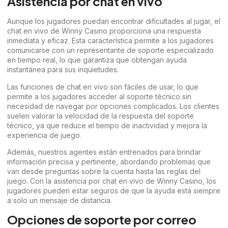
Asistencia por chat en vivo
Aunque los jugadores puedan encontrar dificultades al jugar, el
chat en vivo de Winny Casino proporciona una respuesta
inmediata y eficaz. Esta característica permite a los jugadores
comunicarse con un representante de soporte especializado
en tiempo real, lo que garantiza que obtengan ayuda
instantánea para sus inquietudes.
Las funciones de chat en vivo son fáciles de usar, lo que
permite a los jugadores acceder al soporte técnico sin
necesidad de navegar por opciones complicados. Los clientes
suelen valorar la velocidad de la respuesta del soporte
técnico, ya que reduce el tiempo de inactividad y mejora la
experiencia de juego.
Además, nuestros agentes están entrenados para brindar
información precisa y pertinente, abordando problemas que
van desde preguntas sobre la cuenta hasta las reglas del
juego. Con la asistencia por chat en vivo de Winny Casino, los
jugadores pueden estar seguros de que la ayuda está siempre
a solo un mensaje de distancia.
Opciones de soporte por correo