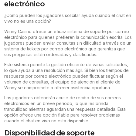
electrónico
¿Cómo pueden los jugadores solicitar ayuda cuando el chat en
vivo no es una opción?
Winny Casino ofrece un eficaz sistema de soporte por correo
electrónico para quienes prefieren la comunicación escrita. Los
jugadores pueden enviar consultas sin dificultad a través de un
sistema de tickets por correo electrónico que garantiza que
sus preguntas estén ordenadas y clasificadas.
Este sistema permite la gestión eficiente de varias solicitudes,
lo que ayuda a una resolución más ágil. Si bien los tiempos de
respuesta por correo electrónico pueden fluctuar según el
volumen de consultas, el equipo de atención al cliente de
Winny se compromete a ofrecer asistencia oportuna.
Los jugadores obtendrán acuse de recibo de sus correos
electrónicos en un breve periodo, lo que les brinda
tranquilidad mientras aguardan una respuesta detallada. Esta
opción ofrece una opción fiable para resolver problemas
cuando el chat en vivo no está disponible.
Disponibilidad de soporte