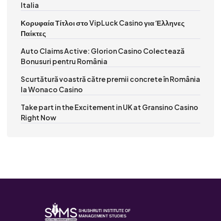
Italia
Κορυφαία Τίτλοι στο VipLuck Casino για Έλληνες
Παίκτες
Auto Claims Active: Glorion Casino Colectează
Bonusuri pentru România
Scurtătură voastră către premii concrete în România
la Wonaco Casino
Take part in the Excitement in UK at Gransino Casino
Right Now