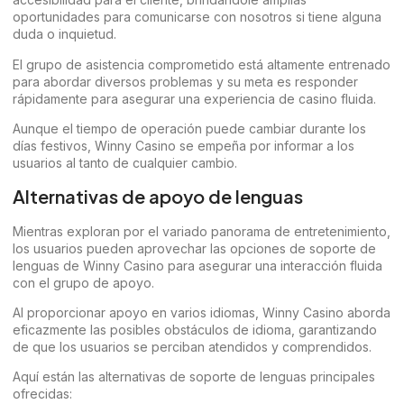
oportunidades para comunicarse con nosotros si tiene alguna
duda o inquietud.
El grupo de asistencia comprometido está altamente entrenado
para abordar diversos problemas y su meta es responder
rápidamente para asegurar una experiencia de casino fluida.
Aunque el tiempo de operación puede cambiar durante los
días festivos, Winny Casino se empeña por informar a los
usuarios al tanto de cualquier cambio.
Alternativas de apoyo de lenguas
Mientras exploran por el variado panorama de entretenimiento,
los usuarios pueden aprovechar las opciones de soporte de
lenguas de Winny Casino para asegurar una interacción fluida
con el grupo de apoyo.
Al proporcionar apoyo en varios idiomas, Winny Casino aborda
eficazmente las posibles obstáculos de idioma, garantizando
de que los usuarios se perciban atendidos y comprendidos.
Aquí están las alternativas de soporte de lenguas principales
ofrecidas: