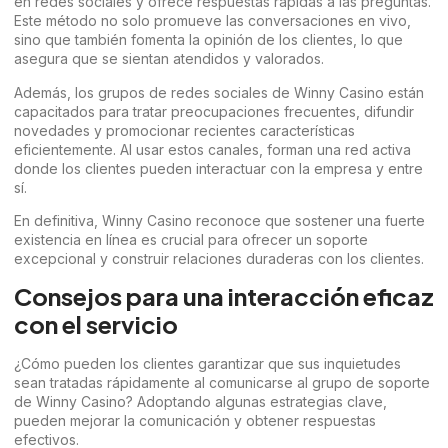
en redes sociales y ofrece respuestas rápidas a las preguntas.
Este método no solo promueve las conversaciones en vivo,
sino que también fomenta la opinión de los clientes, lo que
asegura que se sientan atendidos y valorados.
Además, los grupos de redes sociales de Winny Casino están
capacitados para tratar preocupaciones frecuentes, difundir
novedades y promocionar recientes características
eficientemente. Al usar estos canales, forman una red activa
donde los clientes pueden interactuar con la empresa y entre
sí.
En definitiva, Winny Casino reconoce que sostener una fuerte
existencia en línea es crucial para ofrecer un soporte
excepcional y construir relaciones duraderas con los clientes.
Consejos para una interacción eficaz
con el servicio
¿Cómo pueden los clientes garantizar que sus inquietudes
sean tratadas rápidamente al comunicarse al grupo de soporte
de Winny Casino? Adoptando algunas estrategias clave,
pueden mejorar la comunicación y obtener respuestas
efectivos.