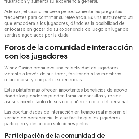
frustración y aumenta su experiencia general.
Además, el casino renueva periódicamente las preguntas
frecuentes para confirmar su relevancia. Es una instrumento útil
que empodera a los jugadores, dándoles la posibilidad de
enfocarse en gozar de su experiencia de juego en lugar de
sentirse agobiados por la duda.
Foros de la comunidad e interacción
con los jugadores
Winny Casino promueve una colectividad de jugadores
vibrante a través de sus foros, facilitando a los miembros
relacionarse y compartir experiencias.
Estas plataformas ofrecen importantes beneficios de apoyo,
donde los jugadores pueden formular consultas y recibir
asesoramiento tanto de sus compañeros como del personal.
Las oportunidades de interacción en tiempo real mejoran el
sentido de pertenencia, lo que facilita que los jugadores
participen y descubran soluciones juntos.
Participación de la comunidad de