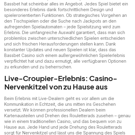
Bassbet hat scheinbar alles im Angebot. Jedes Spiel bietet ein
besonderes Erlebnis dank fortschrittlichem Design und
spielerorientierten Funktionen. Ob strategisches Vorgehen an
den Tischspielen oder die Suche nach Jackpots an den
aufregenden Spielautomaten – jede Spielsitzung wird zum
Erlebnis. Die umfangreiche Auswahl garantiert, dass man sich
problemlos zwischen unterschiedlichen Spielen entscheiden
und sich frischen Herausforderungen stellen kann. Dank
konstanter Updates und neuen Spielen ist klar, dass das
Bassbet Casino sich einem außergewöhnlichen Spielerlebnis
verpflichtet hat und dazu ermutigt, alle verfügbaren Optionen
zu erkunden und zu beherrschen.
Live-Croupier-Erlebnis: Casino-
Nervenkitzel von zu Hause aus
Beim Erlebnis mit Live-Dealern geht es vor allem um die
Kommunikation in Echtzeit, die uns mitten ins Geschehen
versetzt. Wir können professionellen Dealern beim
Kartenausteilen und Drehen des Rouletterads zusehen – genau
wie in einem traditionellen Casino, und das bequem von zu
Hause aus. Jede Hand und jede Drehung des Rouletterads
sorgt für Nervenkitzel und lässt uns die Spannung des Spiels