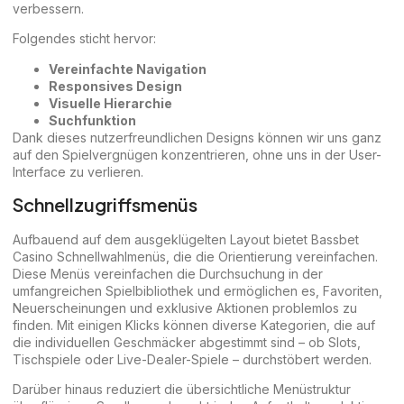
verbessern.
Folgendes sticht hervor:
Vereinfachte Navigation
Responsives Design
Visuelle Hierarchie
Suchfunktion
Dank dieses nutzerfreundlichen Designs können wir uns ganz
auf den Spielvergnügen konzentrieren, ohne uns in der User-
Interface zu verlieren.
Schnellzugriffsmenüs
Aufbauend auf dem ausgeklügelten Layout bietet Bassbet
Casino Schnellwahlmenüs, die die Orientierung vereinfachen.
Diese Menüs vereinfachen die Durchsuchung in der
umfangreichen Spielbibliothek und ermöglichen es, Favoriten,
Neuerscheinungen und exklusive Aktionen problemlos zu
finden. Mit einigen Klicks können diverse Kategorien, die auf
die individuellen Geschmäcker abgestimmt sind – ob Slots,
Tischspiele oder Live-Dealer-Spiele – durchstöbert werden.
Darüber hinaus reduziert die übersichtliche Menüstruktur