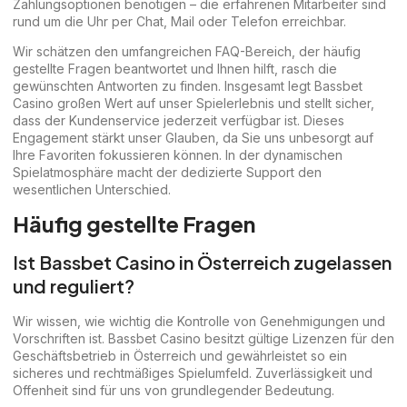
Zahlungsoptionen benötigen – die erfahrenen Mitarbeiter sind
rund um die Uhr per Chat, Mail oder Telefon erreichbar.
Wir schätzen den umfangreichen FAQ-Bereich, der häufig
gestellte Fragen beantwortet und Ihnen hilft, rasch die
gewünschten Antworten zu finden. Insgesamt legt Bassbet
Casino großen Wert auf unser Spielerlebnis und stellt sicher,
dass der Kundenservice jederzeit verfügbar ist. Dieses
Engagement stärkt unser Glauben, da Sie uns unbesorgt auf
Ihre Favoriten fokussieren können. In der dynamischen
Spielatmosphäre macht der dedizierte Support den
wesentlichen Unterschied.
Häufig gestellte Fragen
Ist Bassbet Casino in Österreich zugelassen
und reguliert?
Wir wissen, wie wichtig die Kontrolle von Genehmigungen und
Vorschriften ist. Bassbet Casino besitzt gültige Lizenzen für den
Geschäftsbetrieb in Österreich und gewährleistet so ein
sicheres und rechtmäßiges Spielumfeld. Zuverlässigkeit und
Offenheit sind für uns von grundlegender Bedeutung.