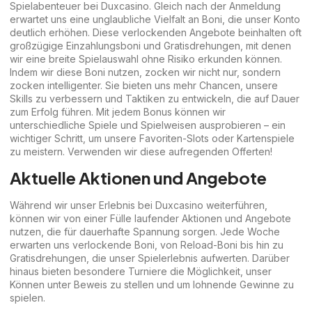
Spielabenteuer bei Duxcasino. Gleich nach der Anmeldung
erwartet uns eine unglaubliche Vielfalt an Boni, die unser Konto
deutlich erhöhen. Diese verlockenden Angebote beinhalten oft
großzügige Einzahlungsboni und Gratisdrehungen, mit denen
wir eine breite Spielauswahl ohne Risiko erkunden können.
Indem wir diese Boni nutzen, zocken wir nicht nur, sondern
zocken intelligenter. Sie bieten uns mehr Chancen, unsere
Skills zu verbessern und Taktiken zu entwickeln, die auf Dauer
zum Erfolg führen. Mit jedem Bonus können wir
unterschiedliche Spiele und Spielweisen ausprobieren – ein
wichtiger Schritt, um unsere Favoriten-Slots oder Kartenspiele
zu meistern. Verwenden wir diese aufregenden Offerten!
Aktuelle Aktionen und Angebote
Während wir unser Erlebnis bei Duxcasino weiterführen,
können wir von einer Fülle laufender Aktionen und Angebote
nutzen, die für dauerhafte Spannung sorgen. Jede Woche
erwarten uns verlockende Boni, von Reload-Boni bis hin zu
Gratisdrehungen, die unser Spielerlebnis aufwerten. Darüber
hinaus bieten besondere Turniere die Möglichkeit, unser
Können unter Beweis zu stellen und um lohnende Gewinne zu
spielen.