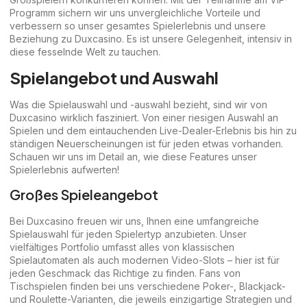
Programm sichern wir uns unvergleichliche Vorteile und
verbessern so unser gesamtes Spielerlebnis und unsere
Beziehung zu Duxcasino. Es ist unsere Gelegenheit, intensiv in
diese fesselnde Welt zu tauchen.
Spielangebot und Auswahl
Was die Spielauswahl und -auswahl bezieht, sind wir von
Duxcasino wirklich fasziniert. Von einer riesigen Auswahl an
Spielen und dem eintauchenden Live-Dealer-Erlebnis bis hin zu
ständigen Neuerscheinungen ist für jeden etwas vorhanden.
Schauen wir uns im Detail an, wie diese Features unser
Spielerlebnis aufwerten!
Großes Spieleangebot
Bei Duxcasino freuen wir uns, Ihnen eine umfangreiche
Spielauswahl für jeden Spielertyp anzubieten. Unser
vielfältiges Portfolio umfasst alles von klassischen
Spielautomaten als auch modernen Video-Slots – hier ist für
jeden Geschmack das Richtige zu finden. Fans von
Tischspielen finden bei uns verschiedene Poker-, Blackjack-
und Roulette-Varianten, die jeweils einzigartige Strategien und