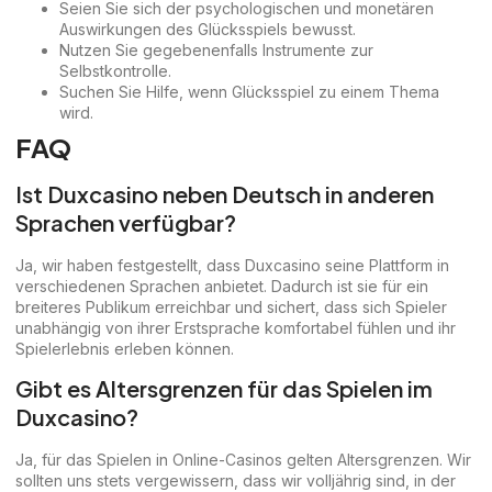
Seien Sie sich der psychologischen und monetären
Auswirkungen des Glücksspiels bewusst.
Nutzen Sie gegebenenfalls Instrumente zur
Selbstkontrolle.
Suchen Sie Hilfe, wenn Glücksspiel zu einem Thema
wird.
FAQ
Ist Duxcasino neben Deutsch in anderen
Sprachen verfügbar?
Ja, wir haben festgestellt, dass Duxcasino seine Plattform in
verschiedenen Sprachen anbietet. Dadurch ist sie für ein
breiteres Publikum erreichbar und sichert, dass sich Spieler
unabhängig von ihrer Erstsprache komfortabel fühlen und ihr
Spielerlebnis erleben können.
Gibt es Altersgrenzen für das Spielen im
Duxcasino?
Ja, für das Spielen in Online-Casinos gelten Altersgrenzen. Wir
sollten uns stets vergewissern, dass wir volljährig sind, in der