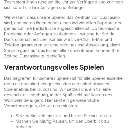
Team steht Ihnen rund um die Uhr zur Verfügung und kümmert
sich sofort um Ihre Anfragen und Belange.
Wir wissen, dass unsere Spieler das Zentrum von Duxcasino
sind, und bieten Ihnen daher einen individuellen Support, der
genau auf Ihre Bedürfnisse zugeschnitten ist. Ob technische
Probleme oder Anfragen zu Aktionen – wir sind für Sie da.
Dank unterschiedlicher Kanäle wie Live-Chat, E-Mail und
Telefon garantieren wir eine reibungslose Abwicklung, damit
Sie sich ganz auf das Essentielle konzentrieren können: Ihre
Zeit bei Duxcasino zu genießen.
Verantwortungsvolles Spielen
Das Begreifen für sicheres Spielen ist für alle Spieler essentiell,
denn es garantiert ein geschütztes und unterhaltsames
Spielerlebnis bei Duxcasino. Wir setzen uns ein für eine
geschützte Umgebung, in der Spaß nicht auf Kosten des
Wohlbefindens geht. Hier sind einige wesentliche
Verhaltensregeln, die wir unterstützen:
Setzen Sie sich ein Limit und halten Sie sich daran.
Machen Sie häufig Pausen, um den Überblick zu
behalten.