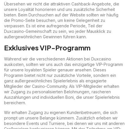
Übersehen wir nicht die attraktiven Cashback-Angebote, die
unsere Loyalität honorieren und uns zusätzliche Sicherheit
bieten. Beim Durchsuchen auf der Website sollten wir häufig
die Promo-Seite besuchen, um keine Gelegenheit zu
verpassen. Es ist eine aufregende Periode, Teil der
Duxcasino-Gemeinschaft zu sein, wo jeder Mausklick zu
außergewöhnlichen Gewinnen führen kann.
Exklusives VIP-Programm
Während wir die verschiedenen Aktionen bei Duxcasino
auskosten, sollten wir uns auch das einzigartige VIP-Programm
für unsere loyalsten Spieler genauer ansehen. Dieses
Programm bietet nicht nur zusätzliche Vorteile, sondern ein
ganz außergewöhnliches Spielerlebnis als engagierte
Mitglieder der Casino-Community. Als VIP-Mitglieder erhalten
wir Zugang zu personalisierten Belohnungen, rascheren
Auszahlungen und individuellen Boni, die unser Spielerlebnis
bereichern.
Wir erhalten Zugang zu eigenen Kundenbetreuern, die sich
prompt um unsere Belange kümmern. Zusätzlich erleben wir
besondere Events und Turniere, bei denen wir uns mit anderen
Großspielern konkurrieren können. Mit der Teilnahme am VIP-