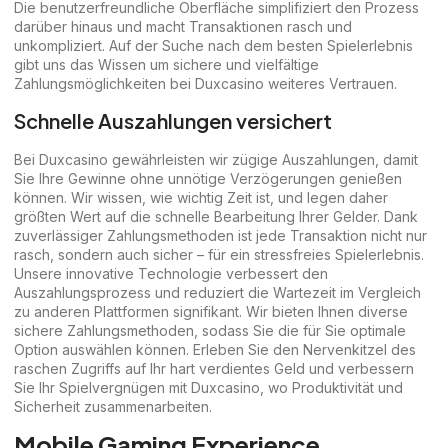
Die benutzerfreundliche Oberfläche simplifiziert den Prozess
darüber hinaus und macht Transaktionen rasch und
unkompliziert. Auf der Suche nach dem besten Spielerlebnis
gibt uns das Wissen um sichere und vielfältige
Zahlungsmöglichkeiten bei Duxcasino weiteres Vertrauen.
Schnelle Auszahlungen versichert
Bei Duxcasino gewährleisten wir zügige Auszahlungen, damit
Sie Ihre Gewinne ohne unnötige Verzögerungen genießen
können. Wir wissen, wie wichtig Zeit ist, und legen daher
größten Wert auf die schnelle Bearbeitung Ihrer Gelder. Dank
zuverlässiger Zahlungsmethoden ist jede Transaktion nicht nur
rasch, sondern auch sicher – für ein stressfreies Spielerlebnis.
Unsere innovative Technologie verbessert den
Auszahlungsprozess und reduziert die Wartezeit im Vergleich
zu anderen Plattformen signifikant. Wir bieten Ihnen diverse
sichere Zahlungsmethoden, sodass Sie die für Sie optimale
Option auswählen können. Erleben Sie den Nervenkitzel des
raschen Zugriffs auf Ihr hart verdientes Geld und verbessern
Sie Ihr Spielvergnügen mit Duxcasino, wo Produktivität und
Sicherheit zusammenarbeiten.
Mobile Gaming Experience