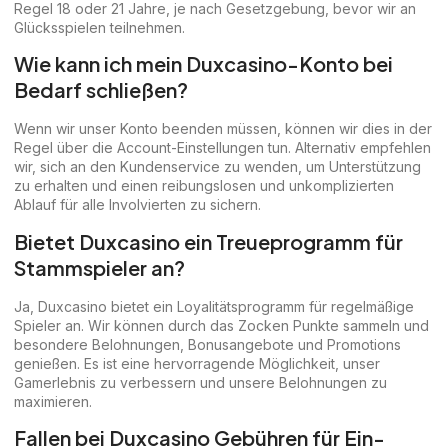
Regel 18 oder 21 Jahre, je nach Gesetzgebung, bevor wir an
Glücksspielen teilnehmen.
Wie kann ich mein Duxcasino-Konto bei
Bedarf schließen?
Wenn wir unser Konto beenden müssen, können wir dies in der
Regel über die Account-Einstellungen tun. Alternativ empfehlen
wir, sich an den Kundenservice zu wenden, um Unterstützung
zu erhalten und einen reibungslosen und unkomplizierten
Ablauf für alle Involvierten zu sichern.
Bietet Duxcasino ein Treueprogramm für
Stammspieler an?
Ja, Duxcasino bietet ein Loyalitätsprogramm für regelmäßige
Spieler an. Wir können durch das Zocken Punkte sammeln und
besondere Belohnungen, Bonusangebote und Promotions
genießen. Es ist eine hervorragende Möglichkeit, unser
Gamerlebnis zu verbessern und unsere Belohnungen zu
maximieren.
Fallen bei Duxcasino Gebühren für Ein-