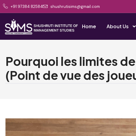
+91 97384 82584
shushrutisims@gmail.com
Home
About Us
Pourquoi les limites de
(Point de vue des joue