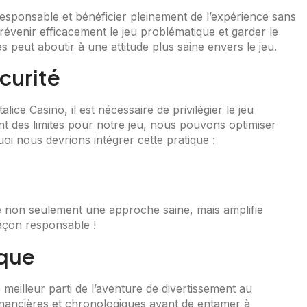
 responsable et bénéficier pleinement de l’expérience sans
révenir efficacement le jeu problématique et garder le
 peut aboutir à une attitude plus saine envers le jeu.
curité
e Casino, il est nécessaire de privilégier le jeu
ant des limites pour notre jeu, nous pouvons optimiser
oi nous devrions intégrer cette pratique :
e non seulement une approche saine, mais amplifie
façon responsable !
ique
le meilleur parti de l’aventure de divertissement au
 financières et chronologiques avant de entamer à