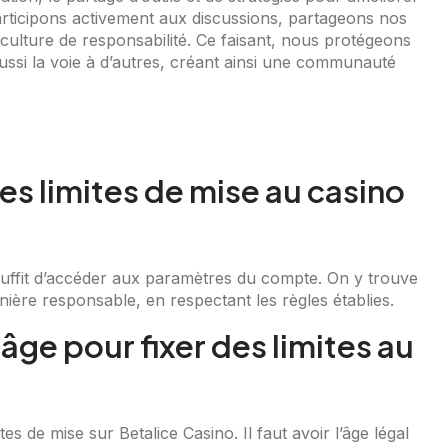
Participons activement aux discussions, partageons nos
culture de responsabilité. Ce faisant, nous protégeons
si la voie à d’autres, créant ainsi une communauté
s limites de mise au casino
l suffit d’accéder aux paramètres du compte. On y trouve
anière responsable, en respectant les règles établies.
’âge pour fixer des limites au
tes de mise sur Betalice Casino. Il faut avoir l’âge légal