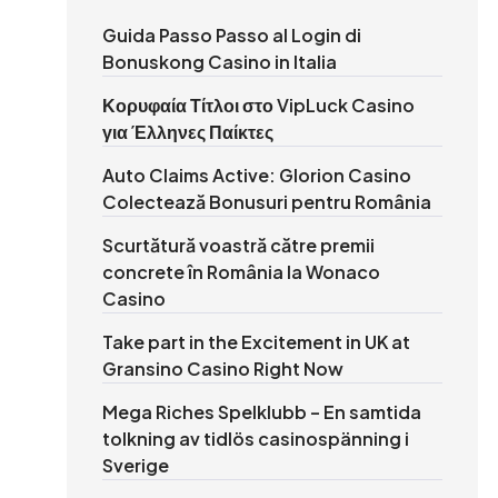
Guida Passo Passo al Login di
Bonuskong Casino in Italia
Κορυφαία Τίτλοι στο VipLuck Casino
για Έλληνες Παίκτες
Auto Claims Active: Glorion Casino
Colectează Bonusuri pentru România
Scurtătură voastră către premii
concrete în România la Wonaco
Casino
Take part in the Excitement in UK at
Gransino Casino Right Now
Mega Riches Spelklubb – En samtida
tolkning av tidlös casinospänning i
Sverige