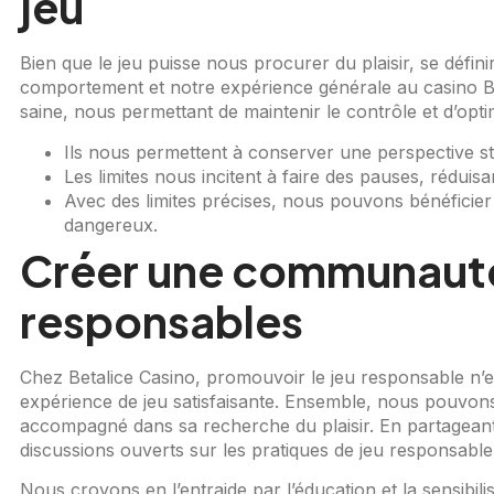
jeu
Bien que le jeu puisse nous procurer du plaisir, se défin
comportement et notre expérience générale au casino Bet
saine, nous permettant de maintenir le contrôle et d’optimi
Ils nous permettent à conserver une perspective st
Les limites nous incitent à faire des pauses, réduisan
Avec des limites précises, nous pouvons bénéficie
dangereux.
Créer une communauté
responsables
Chez Betalice Casino, promouvoir le jeu responsable n’es
expérience de jeu satisfaisante. Ensemble, nous pouvo
accompagné dans sa recherche du plaisir. En partagea
discussions ouverts sur les pratiques de jeu responsable,
Nous croyons en l’entraide par l’éducation et la sensibilis