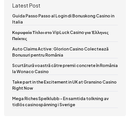
Latest Post
Guida Passo Passo al Login di Bonuskong Casino in
Italia
Κορυφαία Τίτλοι στο VipLuck Casino για Έλληνες
Παίκτες
Auto Claims Active: Glorion Casino Colectează
Bonusuri pentru România
Scurtătură voastră către premii concrete în România
la Wonaco Casino
Take part in the Excitement in UK at Gransino Casino
Right Now
Mega Riches Spelklubb – En samtida tolkning av
tidlös casinospänning i Sverige