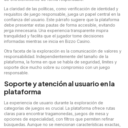
La claridad de las políticas, como verificación de identidad y
requisitos de juego responsable, juega un papel central en la
confianza del usuario. Este párrafo sugiere que la plataforma
debe presentar estas pautas de forma accesible, evitando
jerga innecesaria. Una experiencia transparente inspira
tranquilidad y facilita que el jugador tome decisiones
informadas mientras se inicia en Bizzo Casino.
Otra faceta de la exploración es la comunicación de valores y
responsabilidad. Independientemente del tamaño de la
plataforma, la forma en que se habla de seguridad, límites y
soporte dice mucho sobre su compromiso con un juego
responsable.
Soporte y atención al usuario en la
plataforma
La experiencia de usuario durante la exploración de
categorías de juegos es crucial. La plataforma ofrece rutas
claras para encontrar tragamonedas, juegos de mesa y
opciones de especialidad, con filtros que permiten refinar
búsquedas. Aunque no se mencionan características exactas,