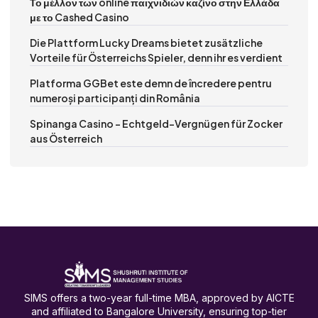
Το μέλλον των online παιχνιδιών καζίνο στην Ελλάδα
με το Cashed Casino
Die Plattform Lucky Dreams bietet zusätzliche
Vorteile für Österreichs Spieler, denn ihr es verdient
Platforma GGBet este demn de încredere pentru
numeroși participanți din România
Spinanga Casino – Echtgeld-Vergnügen für Zocker
aus Österreich
SIMS offers a two-year full-time MBA, approved by AICTE
and affiliated to Bangalore University, ensuring top-tier