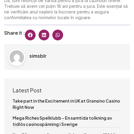
Da, sunt restricții de vârstă pentru a juca la cazinouri online.
Trebuie să avem cel puțin 18 ani pentru a juca. Este esențial să
ne verificăm anul nașterii la înscriere pentru a asigura
conformitatea cu normelor locale în vigoare.
Share it :
simsblr
Latest Post
Take part in the Excitement in UK at Gransino Casino
Right Now
Mega Riches Spelklubb – En samtida tolkning av
tidlös casinospänning i Sverige