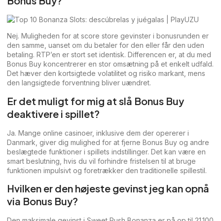
Bonus Buy?
Nej. Muligheden for at score store gevinster i bonusrunden er
den samme, uanset om du betaler for den eller får den uden
betaling. RTP’en er stort set identisk. Differencen er, at du med
Bonus Buy koncentrerer en stor omsætning på et enkelt udfald.
Det hæver den kortsigtede volatilitet og risiko markant, mens
den langsigtede forventning bliver uændret.
Er det muligt for mig at slå Bonus Buy
deaktivere i spillet?
Ja. Mange online casinoer, inklusive dem der opererer i
Danmark, giver dig mulighed for at fjerne Bonus Buy og andre
beslægtede funktioner i spillets indstillinger. Det kan være en
smart beslutning, hvis du vil forhindre fristelsen til at bruge
funktionen impulsivt og foretrækker den traditionelle spillestil.
Hvilken er den højeste gevinst jeg kan opnå
via Bonus Buy?
Den maksimale gevinst i Sweet Rush Bonanza er på op til 21.100