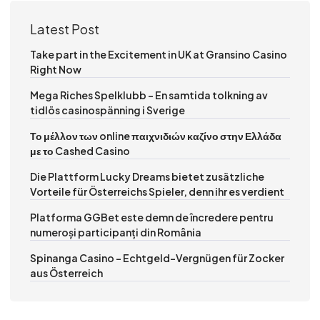
Latest Post
Take part in the Excitement in UK at Gransino Casino
Right Now
Mega Riches Spelklubb – En samtida tolkning av
tidlös casinospänning i Sverige
Το μέλλον των online παιχνιδιών καζίνο στην Ελλάδα
με το Cashed Casino
Die Plattform Lucky Dreams bietet zusätzliche
Vorteile für Österreichs Spieler, denn ihr es verdient
Platforma GGBet este demn de încredere pentru
numeroși participanți din România
Spinanga Casino – Echtgeld-Vergnügen für Zocker
aus Österreich