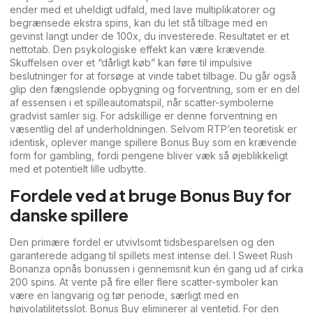
ender med et uheldigt udfald, med lave multiplikatorer og
begrænsede ekstra spins, kan du let stå tilbage med en
gevinst langt under de 100x, du investerede. Resultatet er et
nettotab. Den psykologiske effekt kan være krævende.
Skuffelsen over et “dårligt køb” kan føre til impulsive
beslutninger for at forsøge at vinde tabet tilbage. Du går også
glip den fængslende opbygning og forventning, som er en del
af essensen i et spilleautomatspil, når scatter-symbolerne
gradvist samler sig. For adskillige er denne forventning en
væsentlig del af underholdningen. Selvom RTP’en teoretisk er
identisk, oplever mange spillere Bonus Buy som en krævende
form for gambling, fordi pengene bliver væk så øjeblikkeligt
med et potentielt lille udbytte.
Fordele ved at bruge Bonus Buy for
danske spillere
Den primære fordel er utvivlsomt tidsbesparelsen og den
garanterede adgang til spillets mest intense del. I Sweet Rush
Bonanza opnås bonussen i gennemsnit kun én gang ud af cirka
200 spins. At vente på fire eller flere scatter-symboler kan
være en langvarig og tør periode, særligt med en
højvolatilitetsslot. Bonus Buy eliminerer al ventetid. For den