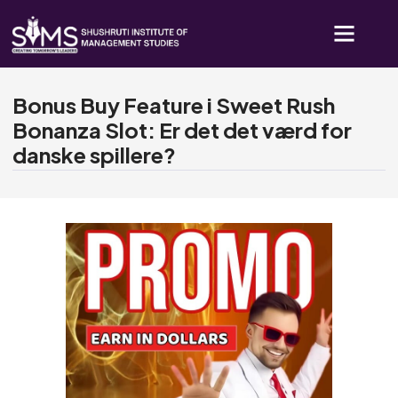
Bonus Buy Feature i Sweet Rush
Bonanza Slot: Er det det værd for
danske spillere?