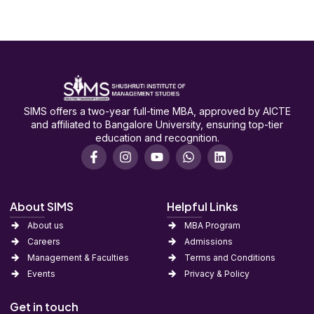
SIMS offers a two-year full-time MBA, approved by AICTE
and affiliated to Bangalore University, ensuring top-tier
education and recognition.
About SIMS
Helpful Links
About us
MBA Program
Careers
Admissions
Management & Faculties
Terms and Conditions
Events
Privacy & Policy
Get in touch