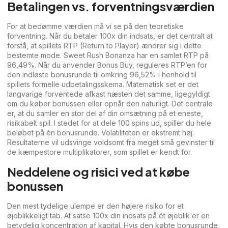
Betalingen vs. forventningsværdien
For at bedømme værdien må vi se på den teoretiske
forventning. Når du betaler 100x din indsats, er det centralt at
forstå, at spillets RTP (Return to Player) ændrer sig i dette
bestemte mode. Sweet Rush Bonanza har en samlet RTP på
96,49%. Når du anvender Bonus Buy, reguleres RTP’en for
den indløste bonusrunde til omkring 96,52% i henhold til
spillets formelle udbetalingsskema. Matematisk set er det
langvarige forventede afkast næsten det samme, ligegyldigt
om du køber bonussen eller opnår den naturligt. Det centrale
er, at du samler en stor del af din omsætning på et eneste,
risikabelt spil. I stedet for at dele 100 spins ud, spiller du hele
beløbet på én bonusrunde. Volatiliteten er ekstremt høj.
Resultaterne vil udsvinge voldsomt fra meget små gevinster til
de kæmpestore multiplikatorer, som spillet er kendt for.
Neddelene og risici ved at købe
bonussen
Den mest tydelige ulempe er den højere risiko for et
øjeblikkeligt tab. At satse 100x din indsats på ét øjeblik er en
betydelig koncentration af kapital. Hvis den købte bonusrunde