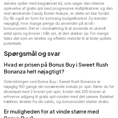
danske spiller med begrænset tid, som søger den intense
oplevelse af gratis spil med progressive multiplikatorer og den
reel-ændrende Candy Bomb-feature, er dette en klar fordel.
Du får også en form for kortvarig budgetkontrol. Du kender
nøjagtigt, hvor mange penge du anvender på at nå i
bonusrunden. Det er i modsætning til at anvende et ukendt
antal spins og kroner i håb om, at den dukker op. For mange
føles det som en direkte og effektiv metode til at teste spillets
potentiale.
Spørgsmål og svar
Hvad er prisen på Bonus Buy i Sweet Rush
Bonanza helt nøjagtigt?
Omkostningen ved Bonus Buy i Sweet Rush Bonanza er
nøjagtig 100 gange din nuværende indsats pr. spin. Kører du for
eksempel med 2 kroner per spin, koster det 200 kroner at
erhverve adgang til gratis spil-runden med det samme. Beløbet
trækkes direkte fra din saldo, og bonusrunden starter straks.
Er muligheden for at vinde større med