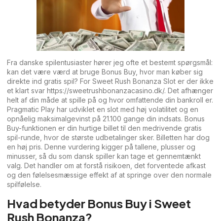
Fra danske spilentusiaster hører jeg ofte et bestemt spørgsmål:
kan det være værd at bruge Bonus Buy, hvor man køber sig
direkte ind gratis spil? For Sweet Rush Bonanza Slot er der ikke
et klart svar
https://sweetrushbonanzacasino.dk/
. Det afhænger
helt af din måde at spille på og hvor omfattende din bankroll er.
Pragmatic Play har udviklet en slot med høj volatilitet og en
opnåelig maksimalgevinst på 21.100 gange din indsats. Bonus
Buy-funktionen er din hurtige billet til den medrivende gratis
spil-runde, hvor de største udbetalinger sker. Billetten har dog
en høj pris. Denne vurdering kigger på tallene, plusser og
minusser, så du som dansk spiller kan tage et gennemtænkt
valg. Det handler om at forstå risikoen, det forventede afkast
og den følelsesmæssige effekt af at springe over den normale
spilfølelse.
Hvad betyder Bonus Buy i Sweet
Rush Bonanza?