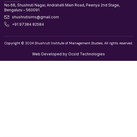
No.68, Shushruti Nagar, Andrahalli Main Road, Peenya 2nd Stage,
Bengaluru – 560091
shushrutisims@gmail.com
+91 97384 82584
Copyright © 2024 Shushruti Institute of Management Studies, All rights reserved.
Web Developed by Ocsid Technologies