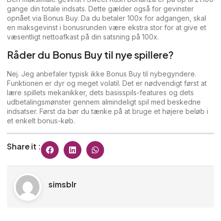
gange din totale indsats. Dette gælder også for gevinster
opnået via Bonus Buy. Da du betaler 100x for adgangen, skal
en maksgevinst i bonusrunden være ekstra stor for at give et
væsentligt nettoafkast på din satsning på 100x.
Råder du Bonus Buy til nye spillere?
Nej. Jeg anbefaler typisk ikke Bonus Buy til nybegyndere.
Funktionen er dyr og meget volatil. Det er nødvendigt først at
lære spillets mekanikker, dets basisspils-features og dets
udbetalingsmønster gennem almindeligt spil med beskedne
indsatser. Først da bør du tænke på at bruge et højere beløb i
et enkelt bonus-køb.
Share it :
simsblr