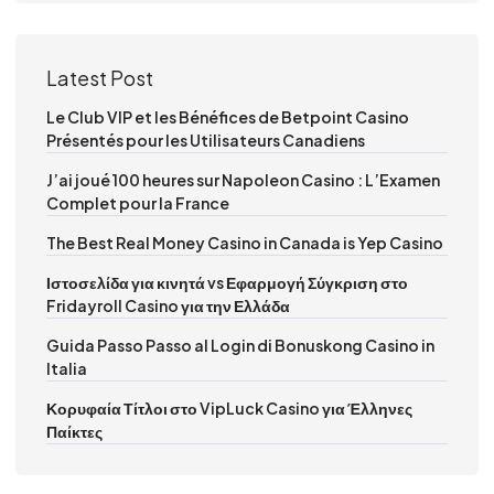
Latest Post
Le Club VIP et les Bénéfices de Betpoint Casino
Présentés pour les Utilisateurs Canadiens
J’ai joué 100 heures sur Napoleon Casino : L’Examen
Complet pour la France
The Best Real Money Casino in Canada is Yep Casino
Ιστοσελίδα για κινητά vs Εφαρμογή Σύγκριση στο
Fridayroll Casino για την Ελλάδα
Guida Passo Passo al Login di Bonuskong Casino in
Italia
Κορυφαία Τίτλοι στο VipLuck Casino για Έλληνες
Παίκτες