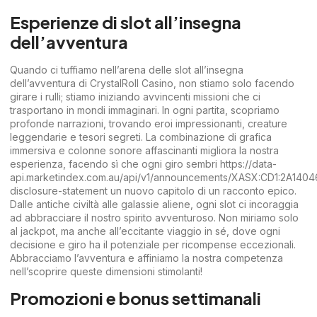
Esperienze di slot all’insegna
dell’avventura
Quando ci tuffiamo nell’arena delle slot all’insegna
dell’avventura di CrystalRoll Casino, non stiamo solo facendo
girare i rulli; stiamo iniziando avvincenti missioni che ci
trasportano in mondi immaginari. In ogni partita, scopriamo
profonde narrazioni, trovando eroi impressionanti, creature
leggendarie e tesori segreti. La combinazione di grafica
immersiva e colonne sonore affascinanti migliora la nostra
esperienza, facendo sì che ogni giro sembri
https://data-
api.marketindex.com.au/api/v1/announcements/XASX:CD1:2A140461
disclosure-statement
un nuovo capitolo di un racconto epico.
Dalle antiche civiltà alle galassie aliene, ogni slot ci incoraggia
ad abbracciare il nostro spirito avventuroso. Non miriamo solo
al jackpot, ma anche all’eccitante viaggio in sé, dove ogni
decisione e giro ha il potenziale per ricompense eccezionali.
Abbracciamo l’avventura e affiniamo la nostra competenza
nell’scoprire queste dimensioni stimolanti!
Promozioni e bonus settimanali