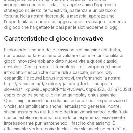
impegniamo con questi classici, apprezziamo l’approccio
strategico richiesto: tempestività, pazienza e un pizzico di
fortuna. Nella nostra ricerca della maestria, apprezziamo
l’opportunità di rendere omaggio a questa vintage esperienza
di gioco che ha gettato le basi per le slot moderne di oggi.
Caratteristiche di gioco innovative
Esplorando il mondo delle classiche slot machine con frutta,
non possiamo fare a meno di valutare come le funzionalità di
gioco innovative abbiano dato nuova vita a questi classici
nostalgici. Con i progressi tecnologici, gli sviluppatori hanno
introdotto meccaniche come rulli a cascata, simboli jolly
espandibili e round bonus interattivi, trasformando la nostra
https://tracxn.com/d/explore/gambling-tech-startups-in-
slovenia/__xp6M8UeppoICRY1dPtvCwmQXqp9BZ2JKLFm7CJSxl1
esperienza da semplici giri a un gameplay entusiasmante.
Questi miglioramenti non solo aumentano il nostro potenziale di
vincita, ma amplificano anche l’entusiasmo generale. Inoltre,
stiamo assistendo alla fusione dei tradizionali simboli della frutta
con un’estetica moderna, creando un’esperienza visivamente
impressionante pur mantenendo il fascino che amiamo. È
affascinante vedere come le classiche slot machine con frutta,