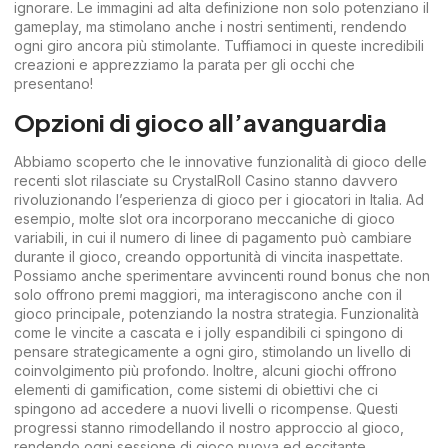
ignorare. Le immagini ad alta definizione non solo potenziano il
gameplay, ma stimolano anche i nostri sentimenti, rendendo
ogni giro ancora più stimolante. Tuffiamoci in queste incredibili
creazioni e apprezziamo la parata per gli occhi che
presentano!
Opzioni di gioco all’avanguardia
Abbiamo scoperto che le innovative funzionalità di gioco delle
recenti slot rilasciate su CrystalRoll Casino stanno davvero
rivoluzionando l’esperienza di gioco per i giocatori in Italia. Ad
esempio, molte slot ora incorporano meccaniche di gioco
variabili, in cui il numero di linee di pagamento può cambiare
durante il gioco, creando opportunità di vincita inaspettate.
Possiamo anche sperimentare avvincenti round bonus che non
solo offrono premi maggiori, ma interagiscono anche con il
gioco principale, potenziando la nostra strategia. Funzionalità
come le vincite a cascata e i jolly espandibili ci spingono di
pensare strategicamente a ogni giro, stimolando un livello di
coinvolgimento più profondo. Inoltre, alcuni giochi offrono
elementi di gamification, come sistemi di obiettivi che ci
spingono ad accedere a nuovi livelli o ricompense. Questi
progressi stanno rimodellando il nostro approccio al gioco,
rendendo ogni sessione di gioco nuova ed eccitante.