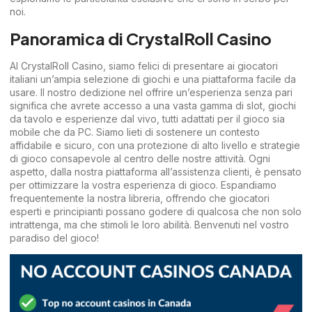
noi.
Panoramica di CrystalRoll Casino
Al CrystalRoll Casino, siamo felici di presentare ai giocatori
italiani un’ampia selezione di giochi e una piattaforma facile da
usare. Il nostro dedizione nel offrire un’esperienza senza pari
significa che avrete accesso a una vasta gamma di slot, giochi
da tavolo e esperienze dal vivo, tutti adattati per il gioco sia
mobile che da PC. Siamo lieti di sostenere un contesto
affidabile e sicuro, con una protezione di alto livello e strategie
di gioco consapevole al centro delle nostre attività. Ogni
aspetto, dalla nostra piattaforma all’assistenza clienti, è pensato
per ottimizzare la vostra esperienza di gioco. Espandiamo
frequentemente la nostra libreria, offrendo che giocatori
esperti e principianti possano godere di qualcosa che non solo
intrattenga, ma che stimoli le loro abilità. Benvenuti nel vostro
paradiso del gioco!