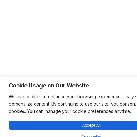
Cookie Usage on Our Website
We use cookies to enhance your browsing experience, analyze s
personalize content. By continuing to use our site, you consent
cookies. You can manage your cookie preferences anytime.
Accept All
Customize