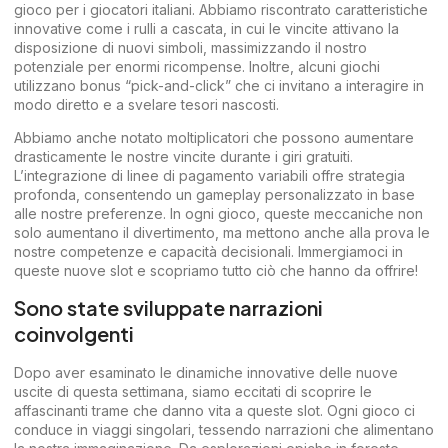
gioco per i giocatori italiani. Abbiamo riscontrato caratteristiche
innovative come i rulli a cascata, in cui le vincite attivano la
disposizione di nuovi simboli, massimizzando il nostro
potenziale per enormi ricompense. Inoltre, alcuni giochi
utilizzano bonus “pick-and-click” che ci invitano a interagire in
modo diretto e a svelare tesori nascosti.
Abbiamo anche notato moltiplicatori che possono aumentare
drasticamente le nostre vincite durante i giri gratuiti.
L’integrazione di linee di pagamento variabili offre strategia
profonda, consentendo un gameplay personalizzato in base
alle nostre preferenze. In ogni gioco, queste meccaniche non
solo aumentano il divertimento, ma mettono anche alla prova le
nostre competenze e capacità decisionali. Immergiamoci in
queste nuove slot e scopriamo tutto ciò che hanno da offrire!
Sono state sviluppate narrazioni
coinvolgenti
Dopo aver esaminato le dinamiche innovative delle nuove
uscite di questa settimana, siamo eccitati di scoprire le
affascinanti trame che danno vita a queste slot. Ogni gioco ci
conduce in viaggi singolari, tessendo narrazioni che alimentano