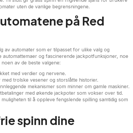
Til slutt gir gratis spinn en frigivende sjans for brukere
tomater uten de vanlige begrensningene.
automatene på Red
g av automater som er tilpasset for ulike valg og
ge automattemaer og fascinerende jackpotfunksjoner, noe
r noen av de beste valgene:
ket med verdier og nervene.
med trolske vesener og storslåtte historier.
grunnleggende mekanismer som minner om gamle maskiner.
tbetalinger med økende jackpoter som vokser over tid.
muligheten til å oppleve fengslende spilling samtidig som
frie spinn dine