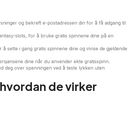
ninger og bekreft e-postadressen din for å få adgang til
antasy-slots, for å bruke gratis spinnene dine på en
r å sette i gang gratis spinnene dine og innse de gjeldende
ersjansene dine når du anvender ekte gratisspinn.
led deg over spenningen ved å teste lykken uten
hvordan de virker