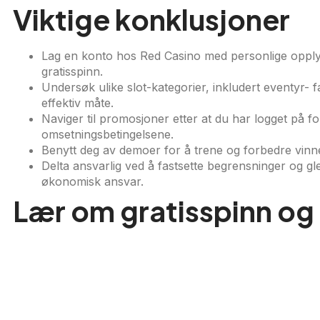
Viktige konklusjoner
Lag en konto hos Red Casino med personlige opplys
gratisspinn.
Undersøk ulike slot-kategorier, inkludert eventyr- f
effektiv måte.
Naviger til promosjoner etter at du har logget på fo
omsetningsbetingelsene.
Benytt deg av demoer for å trene og forbedre vinn
Delta ansvarlig ved å fastsette begrensninger og g
økonomisk ansvar.
Lær om gratisspinn og 