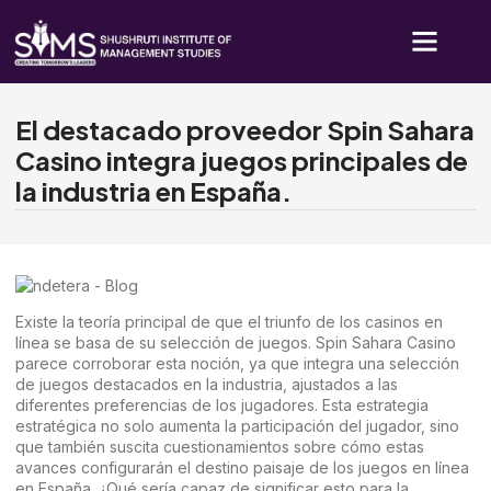
El destacado proveedor Spin Sahara
Casino integra juegos principales de
la industria en España.
Existe la teoría principal de que el triunfo de los casinos en
línea se basa de su selección de juegos. Spin Sahara Casino
parece corroborar esta noción, ya que integra una selección
de juegos destacados en la industria, ajustados a las
diferentes preferencias de los jugadores. Esta estrategia
estratégica no solo aumenta la participación del jugador, sino
que también suscita cuestionamientos sobre cómo estas
avances configurarán el destino paisaje de los juegos en línea
en España. ¿Qué sería capaz de significar esto para la