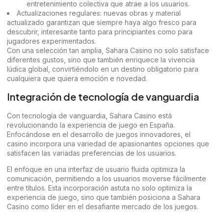
entretenimiento colectiva que atrae a los usuarios.
Actualizaciones regulares: nuevas obras y material
actualizado garantizan que siempre haya algo fresco para
descubrir, interesante tanto para principiantes como para
jugadores experimentados.
Con una selección tan amplia, Sahara Casino no solo satisface
diferentes gustos, sino que también enriquece la vivencia
lúdica global, convirtiéndolo en un destino obligatorio para
cualquiera que quiera emoción e novedad.
Integración de tecnología de vanguardia
Con tecnología de vanguardia, Sahara Casino está
revolucionando la experiencia de juego en España.
Enfocándose en el desarrollo de juegos innovadores, el
casino incorpora una variedad de apasionantes opciones que
satisfacen las variadas preferencias de los usuarios.
El enfoque en una interfaz de usuario fluida optimiza la
comunicación, permitiendo a los usuarios moverse fácilmente
entre títulos. Esta incorporación astuta no solo optimiza la
experiencia de juego, sino que también posiciona a Sahara
Casino como líder en el desafiante mercado de los juegos.