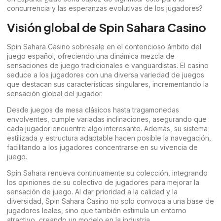
concurrencia y las esperanzas evolutivas de los jugadores?
Visión global de Spin Sahara Casino
Spin Sahara Casino sobresale en el contencioso ámbito del
juego español, ofreciendo una dinámica mezcla de
sensaciones de juego tradicionales e vanguardistas. El casino
seduce a los jugadores con una diversa variedad de juegos
que destacan sus características singulares, incrementando la
sensación global del jugador.
Desde juegos de mesa clásicos hasta tragamonedas
envolventes, cumple variadas inclinaciones, asegurando que
cada jugador encuentre algo interesante. Además, su sistema
estilizada y estructura adaptable hacen posible la navegación,
facilitando a los jugadores concentrarse en su vivencia de
juego.
Spin Sahara renueva continuamente su colección, integrando
los opiniones de su colectivo de jugadores para mejorar la
sensación de juego. Al dar prioridad a la calidad y la
diversidad, Spin Sahara Casino no solo convoca a una base de
jugadores leales, sino que también estimula un entorno
atractivo, creando un modelo en la industria.