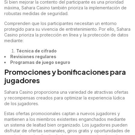
Si bien mejorar la contento del participante es una prioridad
máxima, Sahara Casino también prioriza la implementación de
robustas medidas de seguridad.
Comprenden que los participantes necesitan un entorno
protegido para su vivencia de entretenimiento. Por ello, Sahara
Casino prioriza la protección en línea y la protección de datos
mediante:
Técnica de cifrado
Revisiones regulares
Programas de juego seguro
Promociones y bonificaciones para
jugadores
Sahara Casino proporciona una variedad de atractivas ofertas
y recompensas creados para optimizar la experiencia lúdica
de los jugadores.
Estas ofertas promocionales captan a nuevos jugadores y
mantienen a los miembros existentes enganchados mediante
un sistema de lealtad bien organizado. Los jugadores pueden
disfrutar de ofertas semanales, giros gratis y oportunidades de