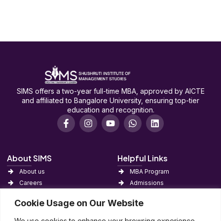
SIMS offers a two-year full-time MBA, approved by AICTE
and affiliated to Bangalore University, ensuring top-tier
education and recognition.
About SIMS
Helpful Links
About us
MBA Program
Careers
Admissions
Management & Faculties
Terms and Conditions
Cookie Usage on Our Website
Events
Privacy & Policy
We use cookies to enhance your browsing experience,