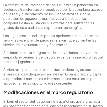
La estructura del mercado del país muestra un panorama en
acelerada transformación, impulsado por la aumentada acceso
de la red y el incremento de los juegos móviles. Con la
población de jugadores más nuevos a la cabeza, las
compañías están ajustando sus ofertas para satisfacer las
gustos de este audiencia experto en tecnologías.
Los jugadores se inclinan por las opciones con crupieres en
vivo y las vivencias de juego inmersivas, que aumentan las
niveles de involucramiento y fidelización.
Adicionalmente, la integración de innovaciones innovadoras
mejora la experiencia de juego y extiende la interacción social
entre los jugadores.
A mientras que se desarrollen estas tendencias, es posible que
el área de los videojuegos en línea en España crezca y capte
a operadores nacionales e internacionales entusiastas por
aprovechar estas oportunidades crecientes.
Modificaciones en el marco regulatorio
Si bien el sector del juego online español prospera gracias a
los progresos de tecnología, cambios importantes en su marco