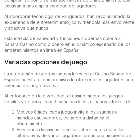
cautivan a una amplia variedad de jugadores.
Al incorporar tecnología de vanguardia, han revolucionado la
experiencia de entretenimiento, convirtiéndola más envolvente
y atractiva que nunca.
Esta mezcla de variedad y funciones modernas coloca a
Sahara Casino como pionero en el dinámico escenario de los
entretenimientos en línea en España.
Variadas opciones de juego
La integración de juegos innovadores en el Casino Sahara de
España muestra el compromiso de ofrecer a los jugadores una
vivencia de juego diversa.
Al enfocarse en la diversidad, el casino mejora los juegos
móviles y refuerza la participación de los usuarios a través de:
Motivos únicos: cada juego invita a los usuarios a
mundos cautivadores, evitando a distancia el
aburrimiento.
Funciones dinámicas: técnicas interesantes como las
alternativas de varios jugadores crean una ambiente de