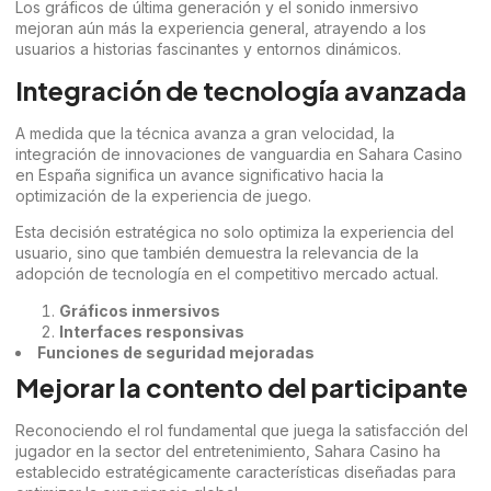
Los gráficos de última generación y el sonido inmersivo
mejoran aún más la experiencia general, atrayendo a los
usuarios a historias fascinantes y entornos dinámicos.
Integración de tecnología avanzada
A medida que la técnica avanza a gran velocidad, la
integración de innovaciones de vanguardia en Sahara Casino
en España significa un avance significativo hacia la
optimización de la experiencia de juego.
Esta decisión estratégica no solo optimiza la experiencia del
usuario, sino que también demuestra la relevancia de la
adopción de tecnología en el competitivo mercado actual.
Gráficos inmersivos
Interfaces responsivas
Funciones de seguridad mejoradas
Mejorar la contento del participante
Reconociendo el rol fundamental que juega la satisfacción del
jugador en la sector del entretenimiento, Sahara Casino ha
establecido estratégicamente características diseñadas para