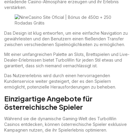
einladende Casino-Atmosphäre erzeugen und ihr Erlebnis
verstärken.
Das Design ist klug entworfen, um eine einfache Navigation zu
gewährleisten und den Benutzern einen fließenden Transfer
zwischen verschiedenen Spielmöglichkeiten zu ermöglichen.
Mit einer umfangreichen Palette an Slots, Brettspielen und Live-
Dealer-Erlebnissen bietet TurboWin für jeden Stil etwas und
garantiert, dass sich niemand vernachlässigt ist.
Das Nutzererlebnis wird durch einen hervorragenden
Kundenservice weiter gesteigert, der es den Spielern
ermöglicht, potenzielle Herausforderungen zu beheben.
Einzigartige Angebote für
österreichische Spieler
Während sie die dynamische Gaming-Welt des TurboWin
Casinos entdecken, können österreichische Spieler exklusive
Kampagnen nutzen, die ihr Spielerlebnis optimieren.