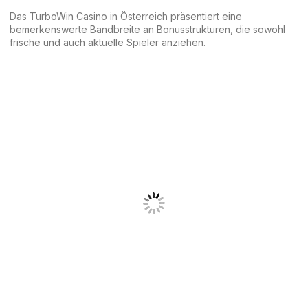
Das TurboWin Casino in Österreich präsentiert eine
bemerkenswerte Bandbreite an Bonusstrukturen, die sowohl
frische und auch aktuelle Spieler anziehen.