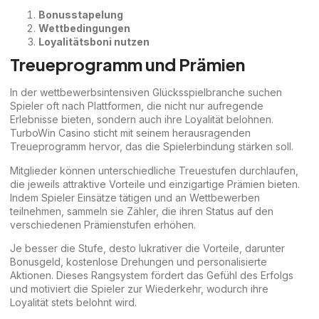
Bonusstapelung
Wettbedingungen
Loyalitätsboni nutzen
Treueprogramm und Prämien
In der wettbewerbsintensiven Glücksspielbranche suchen
Spieler oft nach Plattformen, die nicht nur aufregende
Erlebnisse bieten, sondern auch ihre Loyalität belohnen.
TurboWin Casino sticht mit seinem herausragenden
Treueprogramm hervor, das die Spielerbindung stärken soll.
Mitglieder können unterschiedliche Treuestufen durchlaufen,
die jeweils attraktive Vorteile und einzigartige Prämien bieten.
Indem Spieler Einsätze tätigen und an Wettbewerben
teilnehmen, sammeln sie Zähler, die ihren Status auf den
verschiedenen Prämienstufen erhöhen.
Je besser die Stufe, desto lukrativer die Vorteile, darunter
Bonusgeld, kostenlose Drehungen und personalisierte
Aktionen. Dieses Rangsystem fördert das Gefühl des Erfolgs
und motiviert die Spieler zur Wiederkehr, wodurch ihre
Loyalität stets belohnt wird.