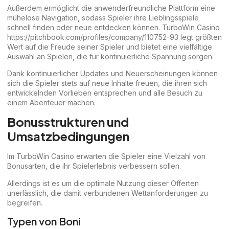
Außerdem ermöglicht die anwenderfreundliche Plattform eine
mühelose Navigation, sodass Spieler ihre Lieblingsspiele
schnell finden oder neue entdecken können. TurboWin Casino
https://pitchbook.com/profiles/company/110752-93
legt größten
Wert auf die Freude seiner Spieler und bietet eine vielfältige
Auswahl an Spielen, die für kontinuierliche Spannung sorgen.
Dank kontinuierlicher Updates und Neuerscheinungen können
sich die Spieler stets auf neue Inhalte freuen, die ihren sich
entwickelnden Vorlieben entsprechen und alle Besuch zu
einem Abenteuer machen.
Bonusstrukturen und
Umsatzbedingungen
Im TurboWin Casino erwarten die Spieler eine Vielzahl von
Bonusarten, die ihr Spielerlebnis verbessern sollen.
Allerdings ist es um die optimale Nutzung dieser Offerten
unerlässlich, die damit verbundenen Wettanforderungen zu
begreifen.
Typen von Boni