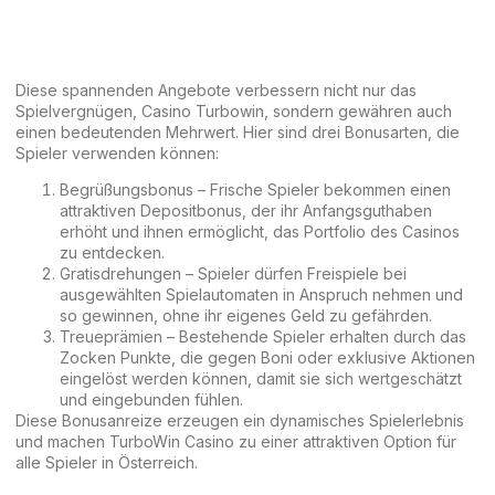
Diese spannenden Angebote verbessern nicht nur das
Spielvergnügen,
Casino Turbowin
, sondern gewähren auch
einen bedeutenden Mehrwert. Hier sind drei Bonusarten, die
Spieler verwenden können:
Begrüßungsbonus – Frische Spieler bekommen einen
attraktiven Depositbonus, der ihr Anfangsguthaben
erhöht und ihnen ermöglicht, das Portfolio des Casinos
zu entdecken.
Gratisdrehungen – Spieler dürfen Freispiele bei
ausgewählten Spielautomaten in Anspruch nehmen und
so gewinnen, ohne ihr eigenes Geld zu gefährden.
Treueprämien – Bestehende Spieler erhalten durch das
Zocken Punkte, die gegen Boni oder exklusive Aktionen
eingelöst werden können, damit sie sich wertgeschätzt
und eingebunden fühlen.
Diese Bonusanreize erzeugen ein dynamisches Spielerlebnis
und machen TurboWin Casino zu einer attraktiven Option für
alle Spieler in Österreich.