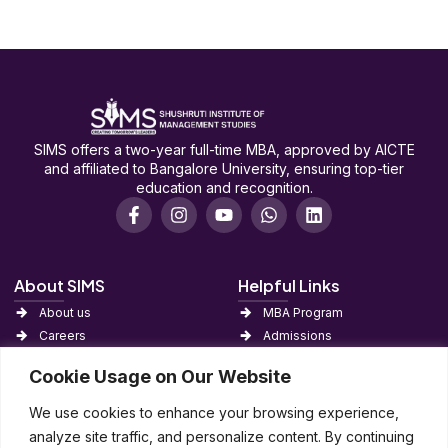
SIMS offers a two-year full-time MBA, approved by AICTE
and affiliated to Bangalore University, ensuring top-tier
education and recognition.
About SIMS
Helpful Links
About us
MBA Program
Careers
Admissions
Management & Faculties
Terms and Conditions
Cookie Usage on Our Website
Events
Privacy & Policy
We use cookies to enhance your browsing experience,
Get in touch
analyze site traffic, and personalize content. By continuing