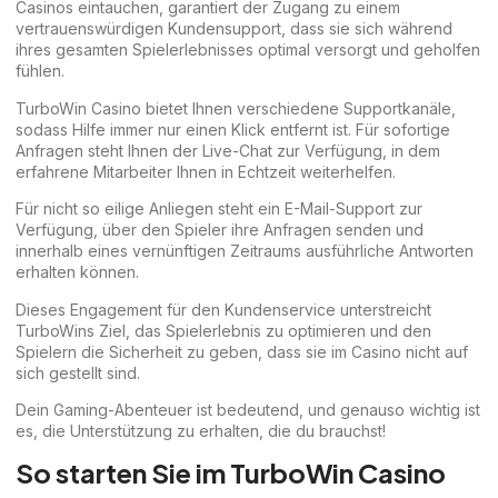
Casinos eintauchen, garantiert der Zugang zu einem
vertrauenswürdigen Kundensupport, dass sie sich während
ihres gesamten Spielerlebnisses optimal versorgt und geholfen
fühlen.
TurboWin Casino bietet Ihnen verschiedene Supportkanäle,
sodass Hilfe immer nur einen Klick entfernt ist. Für sofortige
Anfragen steht Ihnen der Live-Chat zur Verfügung, in dem
erfahrene Mitarbeiter Ihnen in Echtzeit weiterhelfen.
Für nicht so eilige Anliegen steht ein E-Mail-Support zur
Verfügung, über den Spieler ihre Anfragen senden und
innerhalb eines vernünftigen Zeitraums ausführliche Antworten
erhalten können.
Dieses Engagement für den Kundenservice unterstreicht
TurboWins Ziel, das Spielerlebnis zu optimieren und den
Spielern die Sicherheit zu geben, dass sie im Casino nicht auf
sich gestellt sind.
Dein Gaming-Abenteuer ist bedeutend, und genauso wichtig ist
es, die Unterstützung zu erhalten, die du brauchst!
So starten Sie im TurboWin Casino