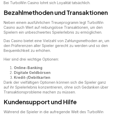
Bei TurboWin Casino lohnt sich Loyalität tatsächlich.
Bezahlmethoden und Transaktionen
Neben einem ausführlichen Treueprogramm legt TurboWin
Casino auch Wert auf reibungslose Transaktionen, um den
Spielern ein unbeschwertes Spielerlebnis zu ermöglichen.
Das Casino bietet eine Vielzahl von Zahlungsmethoden an, um
den Präferenzen aller Spieler gerecht zu werden und so den
Bequemlichkeit zu erhöhen.
Hier sind drei wichtige Optionen:
Online-Banking
Digitale Geldbörsen
Kredit-/Debitkarten
Dank der vielfältigen Optionen können sich die Spieler ganz
auf ihr Spielerlebnis konzentrieren, ohne sich Gedanken über
Transaktionsprobleme machen zu müssen.
Kundensupport und Hilfe
Während die Spieler in die aufregende Welt des TurboWin