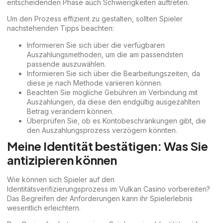
entscheidenden Phase auch Schwierigkeiten auftreten.
Um den Prozess effizient zu gestalten, sollten Spieler
nachstehenden Tipps beachten:
Informieren Sie sich über die verfügbaren
Auszahlungsmethoden, um die am passendsten
passende auszuwählen.
Informieren Sie sich über die Bearbeitungszeiten, da
diese je nach Methode variieren können.
Beachten Sie mögliche Gebühren im Verbindung mit
Auszahlungen, da diese den endgültig ausgezahlten
Betrag verändern können.
Überprüfen Sie, ob es Kontobeschränkungen gibt, die
den Auszahlungsprozess verzögern könnten.
Meine Identität bestätigen: Was Sie
antizipieren können
Wie können sich Spieler auf den
Identitätsverifizierungsprozess im Vulkan Casino vorbereiten?
Das Begreifen der Anforderungen kann ihr Spielerlebnis
wesentlich erleichtern.