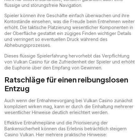
flüssige und störungsfreie Navigation.
Spieler können ihre Geschäfte einfach überwachen und ihre
Kontostände einsehen, was die Freude beim Entnehmen weiter
erhöht. Die taktische Platzierung wesentlicher Komponenten in
der Oberfläche gestattet ein zügiges Finden wichtiger Details
und verringert so eventuellen Druck während des
Abhebungsprozesses.
Dieses flüssige Spielerfahrung hervorhebt das Verpflichtung
von Vulkan Casino für die Zufriedenheit der Spieler und erhöht
die Euphorie über den Empfang von Gewinnen.
Ratschläge für einen reibungslosen
Entzug
Auch wenn der Entnahmevorgang bei Vulkan Casino zunächst
kompliziert wirken mag, kann er durch die Einhaltung mehrerer
wesentlicher Hinweise deutlich erleichtert werden.
Effektive Entnahmepläne und die Priorisierung der
Bankensicherheit können das Erlebnis beträchtlich steigern
Casino Vulkan
. Hier mehrere praktische Hinweise: