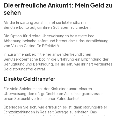
Die erfreuliche Ankunft: Mein Geld zu
sehen
Als die Erwartung zunahm, rief sie letztendlich ihr
Benutzerkonto auf, um ihren Guthaben zu checken.
Die Option für direkte Überweisungen bestätigte ihre
Abhebung beinahe sofort und betont damit das Verpflichtung
von Vulkan Casino für Effektivität.
In Zusammenarbeit mit einer anwenderfreundlichen
Benutzeroberfläche bot ihr die Erfahrung ein Empfindung der
Genugtuung und Beruhigung, da sie sah, wie ihr hart verdientes
Geld störungsfrei eintraf.
Direkte Geldtransfer
Für viele Spieler macht der Kick einer unmittelbaren
Überweisung den oft gefürchteten Auszahlungsprozess in
einen Zeitpunkt vollkommener Zufriedenheit.
Überlegen Sie sich, wie erfreulich es ist, dank störungsfreier
Echtzeitzahlungen in Realzeit Beträge zu erhalten. Das