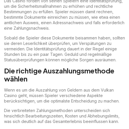
Das Casino fordert von seinen Spielern eine Identitätsprüfung,
um die Sicherheitsmaßnahmen zu erhöhen und rechtliche
Bestimmungen zu erfüllen. Spieler müssen damit rechnen,
bestimmte Dokumente einreichen zu müssen, wie etwa einen
amtlichen Ausweis, einen Adressnachweis und falls erforderlich
eine Zahlungsnachweis.
Sobald die Spieler diese Dokumente beisammen haben, sollten
sie deren Leserlichkeit überprüfen, um Verspätungen zu
vermeiden. Die Identitätsprüfung dauert in der Regel einige
Stunden bis zu ein paar Tagen. Geduld und regelmäßige
Statusüberprüfungen können mögliche Sorgen ausräumen.
Die richtige Auszahlungsmethode
wählen
Wenn es um die Auszahlung von Geldern aus dem Vulkan
Casino geht, müssen Spieler verschiedene Aspekte
berücksichtigen, um die optimalste Entscheidung zu machen.
Die verbreiteten Zahlungsmethoden unterscheiden sich
hinsichtlich Bearbeitungszeiten, Kosten und Abhebungslimits,
was sich deutlich auf das Gesamterlebnis beeinflussen kann.