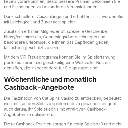
Levels vorankommen, desto bessere Prämien bekommen Sie
und Einladungen zu besonderen Veranstaltungen.
Dank schnellerer Auszahlungen und erhöhter Limits werden Sie
mit Leichtigkeit und Zuversicht spielen.
Zusätzlich erhalten Mitglieder oft spezielle Geschenke,
https://catspinss.ch/
, Geburtstagsüberraschungen und
besondere Erlebnisse, die ihnen das Empfinden geben,
tatsächlich geschätzt zu sein.
Mit dem VIP-Treueprogramm können Sie Ihr Spielerfahrung
perfektionieren und gleichzeitig eine Welt voller Nutzen
genießen, die insbesondere für Sie gestaltet sind!
Wöchentliche und monatlich
Cashback-Angebote
Die Faszination von Cat Spins Casino zu entdecken, bedeutet
nicht nur, an den Slots zu spielen und zu gewinnen; es geht
auch darum, Ihr Spielerlebnis mit attraktiven Cashback-
Angeboten zu optimieren.
Diese Cashback-Prämien sorgen für extra Spielspaß und mehr