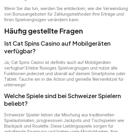
Wenn Sie das tun, werden Sie entdecken, wie die Verwendung
von Bonusangeboten für Zahlungsmethoden Ihre Erträge und
Ihren Spielvergnügen verändern kann.
Häufig gestellte Fragen
Ist Cat Spins Casino auf Mobilgeräten
verfügbar?
Ja, Cat Spins Casino ist definitiv auch auf Mobilgeräten
verfügbar! Erlebe flüssiges Spielvergnügen und nutze alle
Funktionen jederzeit und überall auf deinem Smartphone oder
Tablet. Tauche ein in die Action und genieße Nervenkitzel für
unterwegs!
Welche Spiele sind bei Schweizer Spielern
beliebt?
Schweizer Spieler lieben die Mischung aus traditionellen
Spielautomaten, progressiven Jackpots und Tischspielen wie
Blackjack und Roulette. Diese Lieblingsspiele sorgen für
anhaltende Spannung und bieten viele Möglichkeiten, Ihre