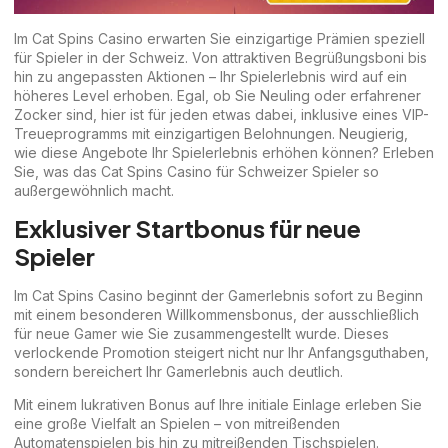
Im Cat Spins Casino erwarten Sie einzigartige Prämien speziell
für Spieler in der Schweiz. Von attraktiven Begrüßungsboni bis
hin zu angepassten Aktionen – Ihr Spielerlebnis wird auf ein
höheres Level erhoben. Egal, ob Sie Neuling oder erfahrener
Zocker sind, hier ist für jeden etwas dabei, inklusive eines VIP-
Treueprogramms mit einzigartigen Belohnungen. Neugierig,
wie diese Angebote Ihr Spielerlebnis erhöhen können? Erleben
Sie, was das Cat Spins Casino für Schweizer Spieler so
außergewöhnlich macht.
Exklusiver Startbonus für neue
Spieler
Im Cat Spins Casino beginnt der Gamerlebnis sofort zu Beginn
mit einem besonderen Willkommensbonus, der ausschließlich
für neue Gamer wie Sie zusammengestellt wurde. Dieses
verlockende Promotion steigert nicht nur Ihr Anfangsguthaben,
sondern bereichert Ihr Gamerlebnis auch deutlich.
Mit einem lukrativen Bonus auf Ihre initiale Einlage erleben Sie
eine große Vielfalt an Spielen – von mitreißenden
Automatenspielen bis hin zu mitreißenden Tischspielen.