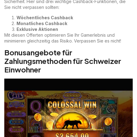
Sicherheit. Hier sind drei wichtige Cashback-Funktionen, die
Sie nicht verpassen sollten:
Wöchentliches Cashback
Monatliches Cashback
Exklusive Aktionen
Mit diesen Offerten optimieren Sie Ihr Gamerlebnis und
minimieren gleichzeitig das Risiko. Verpassen Sie es nicht!
Bonusangebote für
Zahlungsmethoden für Schweizer
Einwohner