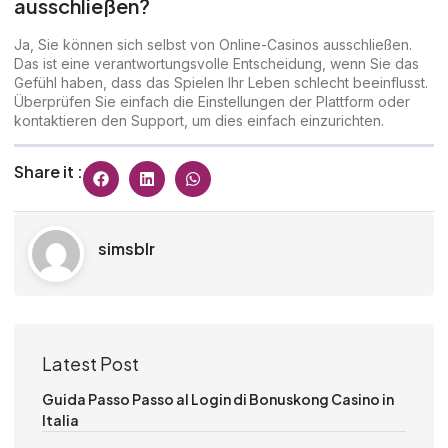
ausschließen?
Ja, Sie können sich selbst von Online-Casinos ausschließen.
Das ist eine verantwortungsvolle Entscheidung, wenn Sie das
Gefühl haben, dass das Spielen Ihr Leben schlecht beeinflusst.
Überprüfen Sie einfach die Einstellungen der Plattform oder
kontaktieren den Support, um dies einfach einzurichten.
Share it :
simsblr
Latest Post
Guida Passo Passo al Login di Bonuskong Casino in
Italia