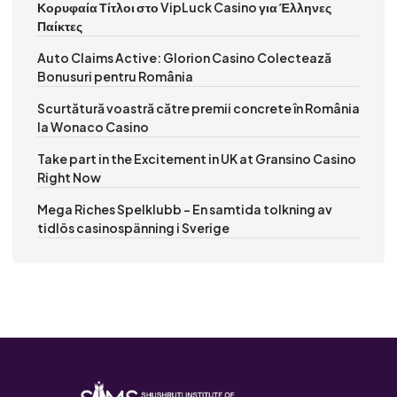
Κορυφαία Τίτλοι στο VipLuck Casino για Έλληνες
Παίκτες
Auto Claims Active: Glorion Casino Colectează
Bonusuri pentru România
Scurtătură voastră către premii concrete în România
la Wonaco Casino
Take part in the Excitement in UK at Gransino Casino
Right Now
Mega Riches Spelklubb – En samtida tolkning av
tidlös casinospänning i Sverige