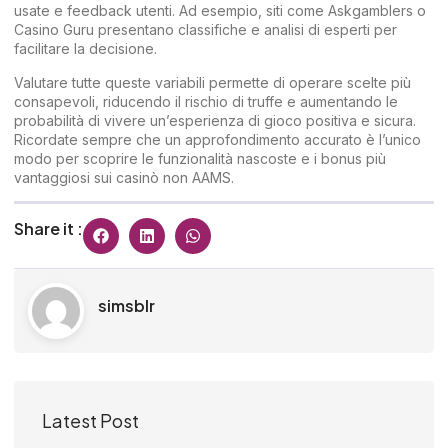
usate e feedback utenti. Ad esempio, siti come Askgamblers o
Casino Guru presentano classifiche e analisi di esperti per
facilitare la decisione.
Valutare tutte queste variabili permette di operare scelte più
consapevoli, riducendo il rischio di truffe e aumentando le
probabilità di vivere un’esperienza di gioco positiva e sicura.
Ricordate sempre che un approfondimento accurato è l’unico
modo per scoprire le funzionalità nascoste e i bonus più
vantaggiosi sui casinò non AAMS.
Share it :
simsblr
Latest Post