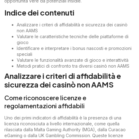
opportunità vere da potenziali insidie.
Indice dei contenuti
Analizzare i criteri di affidabilità e sicurezza dei casinò
non AAMS
Valutare le caratteristiche tecniche delle piattaforme di
gioco
Identificare e interpretare i bonus nascosti e promozioni
speciali
Valutare le funzionalità avanzate di gioco e interattività
Metodi pratici di confronto tra diversi casinò non AAMS
Analizzare i criteri di affidabilità e
sicurezza dei casinò non AAMS
Come riconoscere licenze e
regolamentazioni affidabili
Uno dei primi indicatori di affidabilità è la presenza di una
licenza riconosciuta a livello internazionale, come quella
rilasciata dalla Malta Gaming Authority (MGA), dalla Curacao
eGaming o dalla UK Gambling Commission. Queste licenze