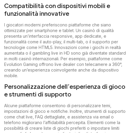
Compatibilità con dispositivi mobili e
funzionalità innovative
I giocatori moderni preferiscono piattaforme che siano
ottimizzate per smartphone e tablet. Un casinò di qualità
presenta un’interfaccia responsive, app dedicate, e
funzionalità come il auto-play, il multi-tab, o il supporto per
tecnologie come HTML5. Innovazioni come i giochi in realtà
aumentata o il gambling live in HD sono già diventate standard
in molti casinò internazionali. Per esempio, piattaforme come
Evolution Gaming offrono live dealer con telecamere a 360°,
creando un’esperienza coinvolgente anche da dispositivo
mobile.
Personalizzazione dell’esperienza di gioco
e strumenti di supporto
Alcune piattaforme consentono di personalizzare temi,
impostazioni di gioco e notifiche. Inoltre, strumenti di supporto
come chat live, FAQ dettagliate, e assistenza via email o
telefono migliorano l’affidabilità percepita. Elementi come la
possibilità di creare liste di giochi preferiti o impostare limiti