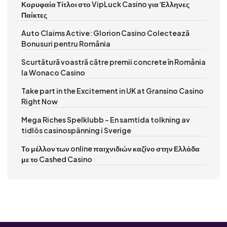
Κορυφαία Τίτλοι στο VipLuck Casino για Έλληνες
Παίκτες
Auto Claims Active: Glorion Casino Colectează
Bonusuri pentru România
Scurtătură voastră către premii concrete în România
la Wonaco Casino
Take part in the Excitement in UK at Gransino Casino
Right Now
Mega Riches Spelklubb – En samtida tolkning av
tidlös casinospänning i Sverige
Το μέλλον των online παιχνιδιών καζίνο στην Ελλάδα
με το Cashed Casino