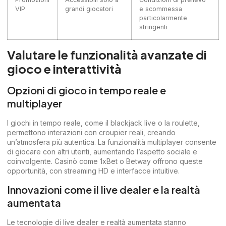
VIP
grandi giocatori
e scommessa
particolarmente
stringenti
Valutare le funzionalità avanzate di
gioco e interattività
Opzioni di gioco in tempo reale e
multiplayer
I giochi in tempo reale, come il blackjack live o la roulette,
permettono interazioni con croupier reali, creando
un’atmosfera più autentica. La funzionalità multiplayer consente
di giocare con altri utenti, aumentando l’aspetto sociale e
coinvolgente. Casinò come 1xBet o Betway offrono queste
opportunità, con streaming HD e interfacce intuitive.
Innovazioni come il live dealer e la realtà
aumentata
Le tecnologie di live dealer e realtà aumentata stanno