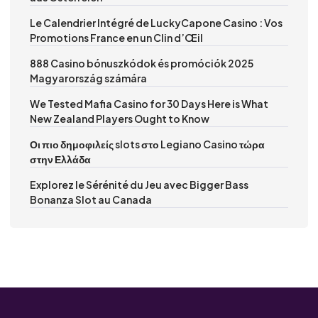
Le Calendrier Intégré de LuckyCapone Casino : Vos
Promotions France en un Clin d’Œil
888 Casino bónuszkódok és promóciók 2025
Magyarország számára
We Tested Mafia Casino for 30 Days Here is What
New Zealand Players Ought to Know
Οι πιο δημοφιλείς slots στο Legiano Casino τώρα
στην Ελλάδα
Explorez le Sérénité du Jeu avec Bigger Bass
Bonanza Slot au Canada