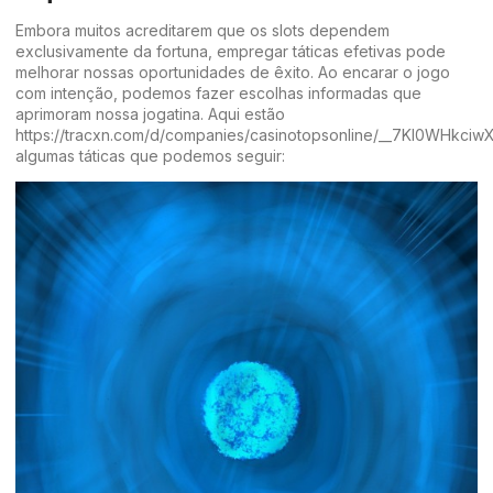
Embora muitos acreditarem que os slots dependem
exclusivamente da fortuna, empregar táticas efetivas pode
melhorar nossas oportunidades de êxito. Ao encarar o jogo
com intenção, podemos fazer escolhas informadas que
aprimoram nossa jogatina. Aqui estão
https://tracxn.com/d/companies/casinotopsonline/__7KI0WHkc
algumas táticas que podemos seguir: