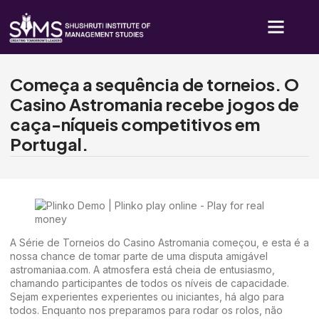
Começa a sequência de torneios. O
Casino Astromania recebe jogos de
caça-níqueis competitivos em
Portugal.
A Série de Torneios do Casino Astromania começou, e esta é a
nossa chance de tomar parte de uma disputa amigável
astromaniaa.com
. A atmosfera está cheia de entusiasmo,
chamando participantes de todos os níveis de capacidade.
Sejam experientes experientes ou iniciantes, há algo para
todos. Enquanto nos preparamos para rodar os rolos, não