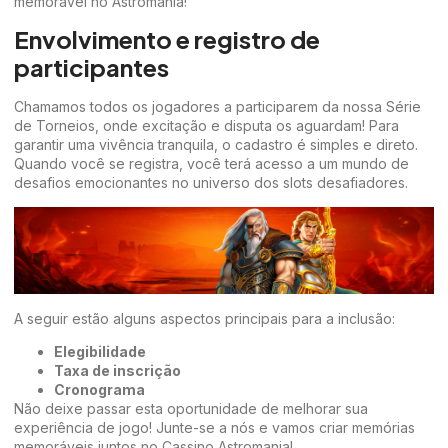
memorável no Astromania!
Envolvimento e registro de
participantes
Chamamos todos os jogadores a participarem da nossa Série
de Torneios, onde excitação e disputa os aguardam! Para
garantir uma vivência tranquila, o cadastro é simples e direto.
Quando você se registra, você terá acesso a um mundo de
desafios emocionantes no universo dos slots desafiadores.
A seguir estão alguns aspectos principais para a inclusão:
Elegibilidade
Taxa de inscrição
Cronograma
Não deixe passar esta oportunidade de melhorar sua
experiência de jogo! Junte-se a nós e vamos criar memórias
memoráveis juntos no Cassino Astromania!