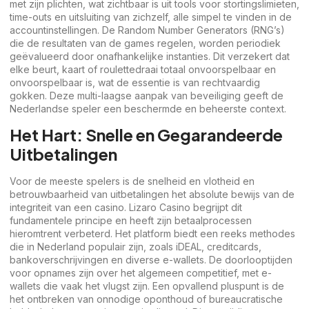
met zijn plichten, wat zichtbaar is uit tools voor stortingslimieten,
time-outs en uitsluiting van zichzelf, alle simpel te vinden in de
accountinstellingen. De Random Number Generators (RNG’s)
die de resultaten van de games regelen, worden periodiek
geëvalueerd door onafhankelijke instanties. Dit verzekert dat
elke beurt, kaart of roulettedraai totaal onvoorspelbaar en
onvoorspelbaar is, wat de essentie is van rechtvaardig
gokken. Deze multi-laagse aanpak van beveiliging geeft de
Nederlandse speler een beschermde en beheerste context.
Het Hart: Snelle en Gegarandeerde
Uitbetalingen
Voor de meeste spelers is de snelheid en vlotheid en
betrouwbaarheid van uitbetalingen het absolute bewijs van de
integriteit van een casino. Lizaro Casino begrijpt dit
fundamentele principe en heeft zijn betaalprocessen
hieromtrent verbeterd. Het platform biedt een reeks methodes
die in Nederland populair zijn, zoals iDEAL, creditcards,
bankoverschrijvingen en diverse e-wallets. De doorlooptijden
voor opnames zijn over het algemeen competitief, met e-
wallets die vaak het vlugst zijn. Een opvallend pluspunt is de
het ontbreken van onnodige oponthoud of bureaucratische