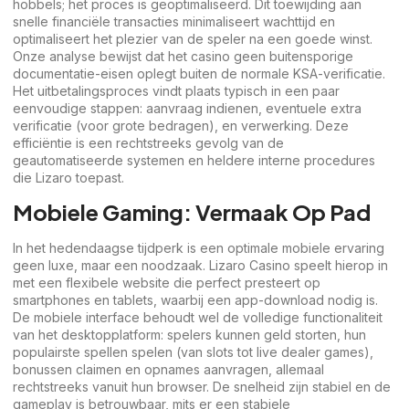
hobbels; het proces is geoptimaliseerd. Dit toewijding aan
snelle financiële transacties minimaliseert wachttijd en
optimaliseert het plezier van de speler na een goede winst.
Onze analyse bewijst dat het casino geen buitensporige
documentatie-eisen oplegt buiten de normale KSA-verificatie.
Het uitbetalingsproces vindt plaats typisch in een paar
eenvoudige stappen: aanvraag indienen, eventuele extra
verificatie (voor grote bedragen), en verwerking. Deze
efficiëntie is een rechtstreeks gevolg van de
geautomatiseerde systemen en heldere interne procedures
die Lizaro toepast.
Mobiele Gaming: Vermaak Op Pad
In het hedendaagse tijdperk is een optimale mobiele ervaring
geen luxe, maar een noodzaak. Lizaro Casino speelt hierop in
met een flexibele website die perfect presteert op
smartphones en tablets, waarbij een app-download nodig is.
De mobiele interface behoudt wel de volledige functionaliteit
van het desktopplatform: spelers kunnen geld storten, hun
populairste spellen spelen (van slots tot live dealer games),
bonussen claimen en opnames aanvragen, allemaal
rechtstreeks vanuit hun browser. De snelheid zijn stabiel en de
gameplay is betrouwbaar, mits er een stabiele