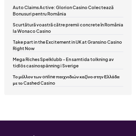
Auto Claims Active: Glorion Casino Colectează
Bonusuri pentru România
Scurtătură voastră către premii concrete în România
la Wonaco Casino
Take part in the Excitement in UK at Gransino Casino
Right Now
Mega Riches Spelklubb – En samtida tolkning av
tidlös casinospänning i Sverige
Το μέλλον των online παιχνιδιών καζίνο στην Ελλάδα
με το Cashed Casino