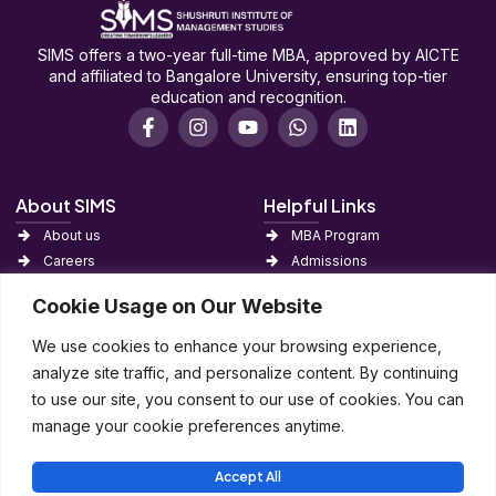
SIMS offers a two-year full-time MBA, approved by AICTE
and affiliated to Bangalore University, ensuring top-tier
education and recognition.
About SIMS
Helpful Links
About us
MBA Program
Careers
Admissions
Management & Faculties
Terms and Conditions
Cookie Usage on Our Website
Events
Privacy & Policy
We use cookies to enhance your browsing experience,
Get in touch
analyze site traffic, and personalize content. By continuing
No.68, Shushruti Nagar, Andrahalli Main Road, Peenya 2nd Stage,
to use our site, you consent to our use of cookies. You can
Bengaluru – 560091
manage your cookie preferences anytime.
shushrutisims@gmail.com
+91 97384 82584
Accept All