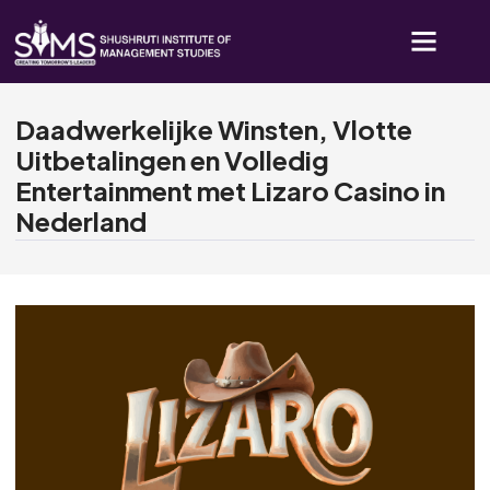
Daadwerkelijke Winsten, Vlotte
Uitbetalingen en Volledig
Entertainment met Lizaro Casino in
Nederland