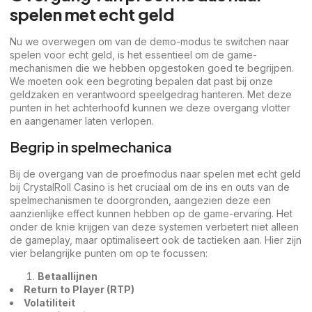
spelen met echt geld
Nu we overwegen om van de demo-modus te switchen naar
spelen voor echt geld, is het essentieel om de game-
mechanismen die we hebben opgestoken goed te begrijpen.
We moeten ook een begroting bepalen dat past bij onze
geldzaken en verantwoord speelgedrag hanteren. Met deze
punten in het achterhoofd kunnen we deze overgang vlotter
en aangenamer laten verlopen.
Begrip in spelmechanica
Bij de overgang van de proefmodus naar spelen met echt geld
bij CrystalRoll Casino is het cruciaal om de ins en outs van de
spelmechanismen te doorgronden, aangezien deze een
aanzienlijke effect kunnen hebben op de game-ervaring. Het
onder de knie krijgen van deze systemen verbetert niet alleen
de gameplay, maar optimaliseert ook de tactieken aan. Hier zijn
vier belangrijke punten om op te focussen:
Betaallijnen
Return to Player (RTP)
Volatiliteit