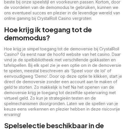
beste bij onze speelstijl en voorkeuren passen. Kortom, door
de voordelen van de demomodus te gebruiken, kunnen we
ons eventueel succes en plezier in de levendige wereld van
online gaming bij CrystalRoll Casino vergroten.
Hoe krijg ik toegang tot de
demomodus?
Hoe krijg je simpel toegang tot de demoversie bij CrystalRoll
Casino? Ga eerst naar de hoofd website van het casino. Daar
vind je de spelbibliotheek met verschillende gokkasten en
tafelspellen. Bij elk spel zie je een optie om in de demoversie
te spelen, meestal beschreven als ‘Speel voor de lol’ of
eenvoudigweg ‘Demo’. Door op deze optie te klikken, start je
direct de demoversie zonder een account aan te maken of
geld te storten. Zo makkelijk is het! Na het openen van de
demoversie krijg je toegang tot dezelfde spelervaring met
virtueel geld. Zo kun je strategieën testen en de
spelmechanismen doorgronden. Laten we de spellen van je
keuze eens verkennen en plezier hebben in deze risicovrije
ervaring!
Spelselectie beschikbaar in de