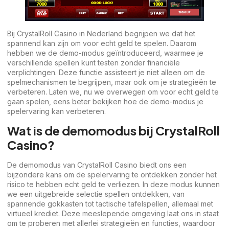
Bij CrystalRoll Casino in Nederland begrijpen we dat het
spannend kan zijn om voor echt geld te spelen. Daarom
hebben we de demo-modus geïntroduceerd, waarmee je
verschillende spellen kunt testen zonder financiële
verplichtingen. Deze functie assisteert je niet alleen om de
spelmechanismen te begrijpen, maar ook om je strategieën te
verbeteren. Laten we, nu we overwegen om voor echt geld te
gaan spelen, eens beter bekijken hoe de demo-modus je
spelervaring kan verbeteren.
Wat is de demomodus bij CrystalRoll
Casino?
De demomodus van CrystalRoll Casino biedt ons een
bijzondere kans om de spelervaring te ontdekken zonder het
risico te hebben echt geld te verliezen. In deze modus kunnen
we een uitgebreide selectie spellen ontdekken, van
spannende gokkasten tot tactische tafelspellen, allemaal met
virtueel krediet. Deze meeslepende omgeving laat ons in staat
om te proberen met allerlei strategieën en functies, waardoor