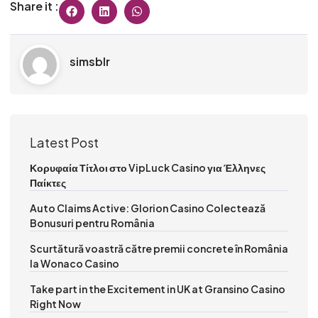
Share it :
simsblr
Latest Post
Κορυφαία Τίτλοι στο VipLuck Casino για Έλληνες
Παίκτες
Auto Claims Active: Glorion Casino Colectează
Bonusuri pentru România
Scurtătură voastră către premii concrete în România
la Wonaco Casino
Take part in the Excitement in UK at Gransino Casino
Right Now