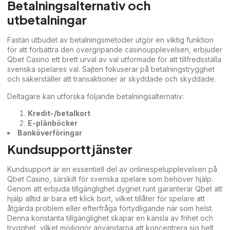
Betalningsalternativ och
utbetalningar
Fastän utbudet av betalningsmetoder utgör en viktig funktion
för att förbättra den övergripande casinoupplevelsen, erbjuder
Qbet Casino ett brett urval av val utformade för att tillfredsställa
svenska spelares val. Sajten fokuserar på betalningstrygghet
och säkerställer att transaktioner är skyddade och skyddade.
Deltagare kan utforska följande betalningsalternativ:
Kredit-/betalkort
E-plånböcker
Banköverföringar
Kundsupporttjänster
Kundsupport är en essentiell del av onlinespelupplevelsen på
Qbet Casino, särskilt för svenska spelare som behöver hjälp.
Genom att erbjuda tillgänglighet dygnet runt garanterar Qbet att
hjälp alltid är bara ett klick bort, vilket tillåter för spelare att
åtgärda problem eller efterfråga förtydligande när som helst.
Denna konstanta tillgänglighet skapar en känsla av frihet och
trygghet, vilket möjliggör användarna att koncentrera sig helt