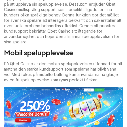
på att uppleva sin spelupplevelse. Dessutom erbjuder Qbet
Casino multispråkig support, som specifikt tillgodoser sina
kunders olika språkliga behov. Denna funktion gör det möjligt
för svenska spelare att interagera bekvämt och säkerställer att
eventuella problem behandlas effektivt. Genom att prioritera
kundsupport bekräftar Qbet Casino sitt åtagande för
användarnöjdhet och höjer den allmänna spelupplevelsen för
sina spelare.
Mobil spelupplevelse
På Qbet Casino är den mobila spelupplevelsen utformad för att
matcha den starka kundsupport som spelarna har blivit vana
vid. Med fokus på mobilförbättring kan användarna ha glädje
av en fri spelupplevelse som ryms perfekt i fickan.