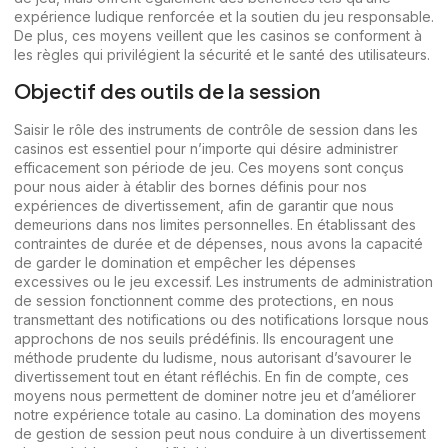
expérience ludique renforcée et la soutien du jeu responsable.
De plus, ces moyens veillent que les casinos se conforment à
les règles qui privilégient la sécurité et le santé des utilisateurs.
Objectif des outils de la session
Saisir le rôle des instruments de contrôle de session dans les
casinos est essentiel pour n’importe qui désire administrer
efficacement son période de jeu. Ces moyens sont conçus
pour nous aider à établir des bornes définis pour nos
expériences de divertissement, afin de garantir que nous
demeurions dans nos limites personnelles. En établissant des
contraintes de durée et de dépenses, nous avons la capacité
de garder le domination et empêcher les dépenses
excessives ou le jeu excessif. Les instruments de administration
de session fonctionnent comme des protections, en nous
transmettant des notifications ou des notifications lorsque nous
approchons de nos seuils prédéfinis. Ils encouragent une
méthode prudente du ludisme, nous autorisant d’savourer le
divertissement tout en étant réfléchis. En fin de compte, ces
moyens nous permettent de dominer notre jeu et d’améliorer
notre expérience totale au casino. La domination des moyens
de gestion de session peut nous conduire à un divertissement