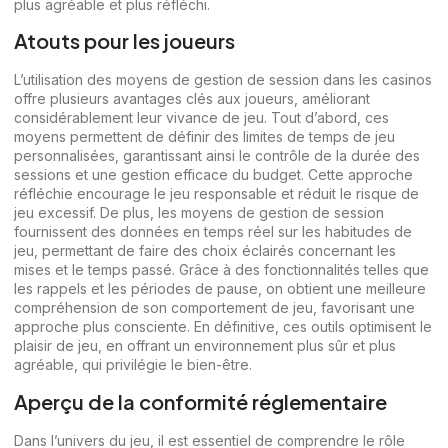
plus agréable et plus réfléchi.
Atouts pour les joueurs
L’utilisation des moyens de gestion de session dans les casinos
offre plusieurs avantages clés aux joueurs, améliorant
considérablement leur vivance de jeu. Tout d’abord, ces
moyens permettent de définir des limites de temps de jeu
personnalisées, garantissant ainsi le contrôle de la durée des
sessions et une gestion efficace du budget. Cette approche
réfléchie encourage le jeu responsable et réduit le risque de
jeu excessif. De plus, les moyens de gestion de session
fournissent des données en temps réel sur les habitudes de
jeu, permettant de faire des choix éclairés concernant les
mises et le temps passé. Grâce à des fonctionnalités telles que
les rappels et les périodes de pause, on obtient une meilleure
compréhension de son comportement de jeu, favorisant une
approche plus consciente. En définitive, ces outils optimisent le
plaisir de jeu, en offrant un environnement plus sûr et plus
agréable, qui privilégie le bien-être.
Aperçu de la conformité réglementaire
Dans l’univers du jeu, il est essentiel de comprendre le rôle