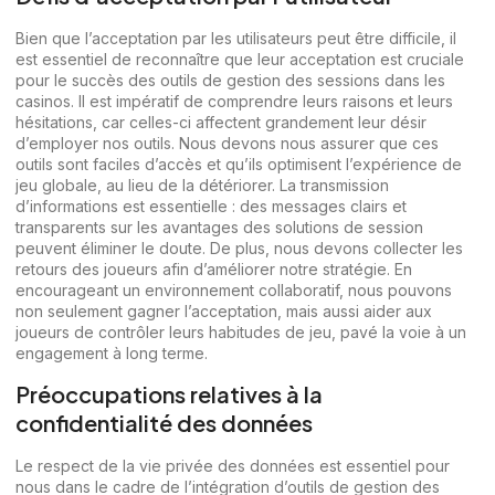
Bien que l’acceptation par les utilisateurs peut être difficile, il
est essentiel de reconnaître que leur acceptation est cruciale
pour le succès des outils de gestion des sessions dans les
casinos. Il est impératif de comprendre leurs raisons et leurs
hésitations, car celles-ci affectent grandement leur désir
d’employer nos outils. Nous devons nous assurer que ces
outils sont faciles d’accès et qu’ils optimisent l’expérience de
jeu globale, au lieu de la détériorer. La transmission
d’informations est essentielle : des messages clairs et
transparents sur les avantages des solutions de session
peuvent éliminer le doute. De plus, nous devons collecter les
retours des joueurs afin d’améliorer notre stratégie. En
encourageant un environnement collaboratif, nous pouvons
non seulement gagner l’acceptation, mais aussi aider aux
joueurs de contrôler leurs habitudes de jeu, pavé la voie à un
engagement à long terme.
Préoccupations relatives à la
confidentialité des données
Le respect de la vie privée des données est essentiel pour
nous dans le cadre de l’intégration d’outils de gestion des