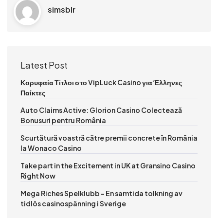
simsblr
Latest Post
Κορυφαία Τίτλοι στο VipLuck Casino για Έλληνες
Παίκτες
Auto Claims Active: Glorion Casino Colectează
Bonusuri pentru România
Scurtătură voastră către premii concrete în România
la Wonaco Casino
Take part in the Excitement in UK at Gransino Casino
Right Now
Mega Riches Spelklubb – En samtida tolkning av
tidlös casinospänning i Sverige