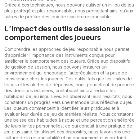
Grâce à ces techniques, nous pouvons cultiver un milieu de jeu
plus protégé et plus responsable, nous permettant ainsi qu’aux
autres de profiter des jeux de manière responsable.
L’impact des outils de session sur le
comportement des joueurs
Comprendre les approches de jeu responsable nous permet
d’apprécier l’importance des instruments conçus pour
améliorer le comportement des joueurs. Grâce aux dispositifs
de gestion de session, nous pouvons instaurer un
environnement qui encourage l’autorégulation et la prise de
conscience chez les joueurs. Ces outils, tels que les limites de
temps et les alertes de dépenses, nous permettent de prendre
des décisions éclairées, contribuant ainsi à réduire les
habitudes de jeu impulsives. En observant leurs résultats, nous
constatons un progrès vers une méthode plus réfléchie du jeu.
Les joueurs commencent à identifier leurs pratiques et à
évaluer leur durée de jeu de manière réaliste. Nous constatons
une baisse des habitudes à risque et une perception améliorée
de leurs limites personnelles, ce qui conduit à une pratique de
jeu plus saine. En utilisant ces dispositifs, nous favorisons une
culture de la responsabilité et un engagement plus profond