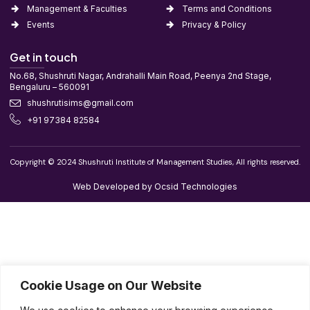
Management & Faculties
Terms and Conditions
Events
Privacy & Policy
Get in touch
No.68, Shushruti Nagar, Andrahalli Main Road, Peenya 2nd Stage,
Bengaluru – 560091
shushrutisims@gmail.com
+91 97384 82584
Copyright © 2024 Shushruti Institute of Management Studies, All rights reserved.
Web Developed by Ocsid Technologies
Cookie Usage on Our Website