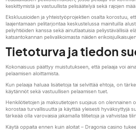
keskittymistä ja vastuullista pelisäätelyä sekä rajojen määr
Ekskluusioiden ja yhteistyöprojektien osalta korostuu, ett
laajentamaan pelitarjontaa keskustelussa mainituilla alust
peliyhtiöiden kanssa sekä ainutlaatuisia peliystävällisiä e
katsantokannan pelivalikoimasta näiden erikoisjulkaisujen
Tietoturva ja tiedon s
Kokonaisuus päättyy muistutukseen, että pelaaja voi ain
pelaamisen aloittamista.
Kun pelaaja haluaa lisätietoja tai selvittää ehtoja, on tär
käytännöt sekä vastuullisen pelaamisen tuet.
Henkilötietojen ja maksutietojen suojaus on olennainen o
korostaa turvallisuutta ja käyttää yleisesti hyväksyttyjä 
tärkeää olla varovaisia jakamalla tilitietoja ja vahvistaa ti
Käytä oppaita ennen kuin aloitat – Dragonia casino tukee 