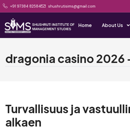
+91 97384 82584
shushrutisims@gmail.com
Home
About Us
dragonia casino 2026 –
Turvallisuus ja vastuul
alkaen