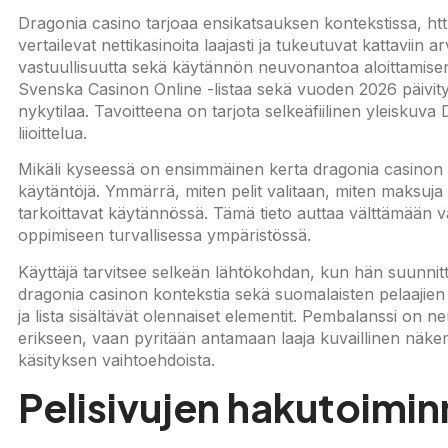
Dragonia casino tarjoaa ensikatsauksen kontekstissa,
ht
vertailevat nettikasinoita laajasti ja tukeutuvat kattaviin
vastuullisuutta sekä käytännön neuvonantoa aloittamisen 
Svenska Casinon Online -listaa sekä vuoden 2026 päivit
nykytilaa. Tavoitteena on tarjota selkeäfiilinen yleiskuv
liioittelua.
Mikäli kyseessä on ensimmäinen kerta dragonia casinon 
käytäntöjä. Ymmärrä, miten pelit valitaan, miten maksuja 
tarkoittavat käytännössä. Tämä tieto auttaa välttämään 
oppimiseen turvallisessa ympäristössä.
Käyttäjä tarvitsee selkeän lähtökohdan, kun hän suunnitte
dragonia casinon kontekstia sekä suomalaisten pelaajien 
ja lista sisältävät olennaiset elementit. Pembalanssi on ne
erikseen, vaan pyritään antamaan laaja kuvaillinen näk
käsityksen vaihtoehdoista.
Pelisivujen hakutoimin