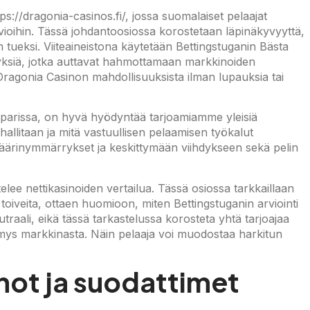
tps://dragonia-casinos.fi/
, jossa suomalaiset pelaajat
 arvioihin. Tässä johdantoosiossa korostetaan läpinäkyvyyttä,
tueksi. Viiteaineistona käytetään Bettingstuganin Bästa
yksiä, jotka auttavat hahmottamaan markkinoiden
a Dragonia Casinon mahdollisuuksista ilman lupauksia tai
parissa, on hyvä hyödyntää tarjoamiamme yleisiä
hallitaan ja mitä vastuullisen pelaamisen työkalut
väärinymmärrykset ja keskittymään viihdykseen sekä pelin
lee nettikasinoiden vertailua. Tässä osiossa tarkkaillaan
toiveita, ottaen huomioon, miten Bettingstuganin arviointi
utraali, eikä tässä tarkastelussa korosteta yhtä tarjoajaa
emys markkinasta. Näin pelaaja voi muodostaa harkitun
not ja suodattimet