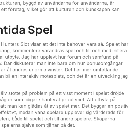
strukturen, byggd av användarna för användarna, är
er ett företag, vilket gör att kulturen och kunskapen kan
mtida Spel
unters Slot visar att det inte behöver vara så. Spelet har
oäng, kommentera varandras spel och till och med initiera
cial utbyte. Jag har upplevt hur forum och samfund på
v liv. Där diskuterar man inte bara om hur bonusomgångar
urrar åt andras enorma vinster. Det här mer omfattande
n bli en interaktiv mötesplats, och det är en utveckling jag
älv stötte på problem på ett visst moment i spelet dröjde
 någon som tidigare hanterat problemet. Att utbyta på
 att man kan glädjas åt av spelet mer. Det bygger en positiv
effektivt, medan vana spelare upplever sig värderade för
ten, både till spelet och till andra spelare. Skaparna
 spelarna själva som tjänar på det.