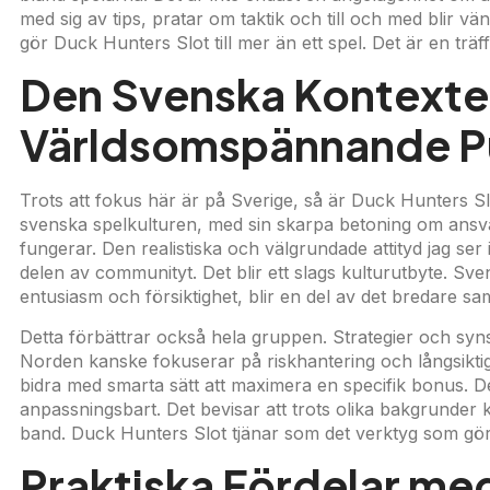
med sig av tips, pratar om taktik och till och med blir vä
gör Duck Hunters Slot till mer än ett spel. Det är en trä
Den Svenska Kontexte
Världsomspännande P
Trots att fokus här är på Sverige, så är Duck Hunters S
svenska spelkulturen, med sin skarpa betoning om ansv
fungerar. Den realistiska och välgrundade attityd jag ser i
delen av communityt. Det blir ett slags kulturutbyte. Sve
entusiasm och försiktighet, blir en del av det bredare sam
Detta förbättrar också hela gruppen. Strategier och syns
Norden kanske fokuserar på riskhantering och långsikti
bidra med smarta sätt att maximera en specifik bonus. De
anpassningsbart. Det bevisar att trots olika bakgrunder k
band. Duck Hunters Slot tjänar som det verktyg som gör
Praktiska Fördelar med