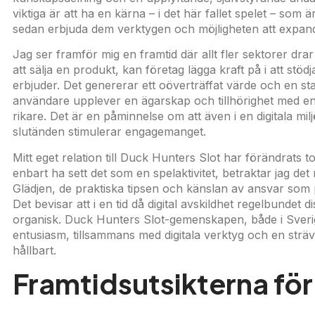
viktiga är att ha en kärna – i det här fallet spelet – som ä
sedan erbjuda dem verktygen och möjligheten att expand
Jag ser framför mig en framtid där allt fler sektorer drar
att sälja en produkt, kan företag lägga kraft på i att s
erbjuder. Det genererar ett oöverträffat värde och en sta
användare upplever en ägarskap och tillhörighet med e
rikare. Det är en påminnelse om att även i en digitala 
slutänden stimulerar engagemanget.
Mitt eget relation till Duck Hunters Slot har förändrats t
enbart ha sett det som en spelaktivitet, betraktar jag det
Glädjen, de praktiska tipsen och känslan av ansvar som 
Det bevisar att i en tid då digital avskildhet regelbundet
organisk. Duck Hunters Slot-gemenskapen, både i Sverige
entusiasm, tillsammans med digitala verktyg och en sträv
hållbart.
Framtidsutsikterna f