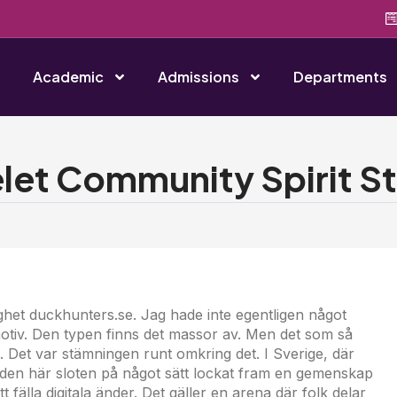
Academic
Admissions
Departments
let Community Spirit S
ighet
duckhunters.se
. Jag hade inte egentligen något
motiv. Den typen finns det massor av. Men det som så
. Det var stämningen runt omkring det. I Sverige, där
 den här sloten på något sätt lockat fram en gemenskap
fälla digitala änder. Det gäller en arena där folk delar