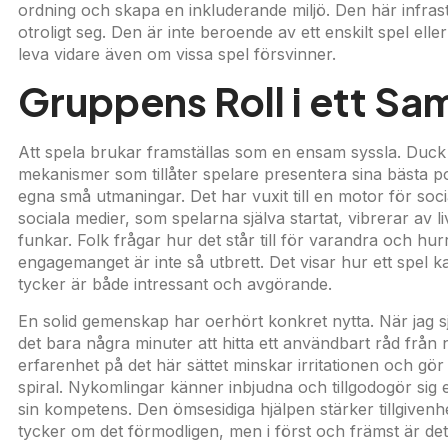
ordning och skapa en inkluderande miljö. Den här infra
otroligt seg. Den är inte beroende av ett enskilt spel ell
leva vidare även om vissa spel försvinner.
Gruppens Roll i ett Sa
Att spela brukar framställas som en ensam syssla. Duck H
mekanismer som tillåter spelare presentera sina bästa p
egna små utmaningar. Det har vuxit till en motor för so
sociala medier, som spelarna själva startat, vibrerar a
funkar. Folk frågar hur det står till för varandra och h
engagemanget är inte så utbrett. Det visar hur ett spel ka
tycker är både intressant och avgörande.
En solid gemenskap har oerhört konkret nytta. När jag sj
det bara några minuter att hitta ett användbart råd från
erfarenhet på det här sättet minskar irritationen och gör
spiral. Nykomlingar känner inbjudna och tillgodogör sig 
sin kompetens. Den ömsesidiga hjälpen stärker tillgivenhe
tycker om det förmodligen, men i först och främst är det