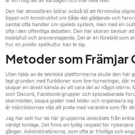
är en rolig del av vardagen och inte hela livet.
Den här atmosfären bidrar också till att förminska stigm
öppet och konstruktivt om både det glädjande och farorna
samtal ofta handlar om spelets system, men med en outt
ofta i den offentliga debatten. Den här skaran bevisar a
insiktsfull och ansvarstagande. Det är en förebild som
hur en positiv spelkultur kan te sig.
Metoder som Främjar
Utan hjälp av de tekniska plattformarna skulle den här 
lagt grunden med funktioner som live-turneringar, där ma
skapar en direkt känsla av att vara del av något större
som Discord, Facebook-grupper och specialiserade forum
skärmbilder, skapa guider med bilder och organisera si
är människornas vilja att prata med varandra som får det
Jag har sett hur de här grupperna utvecklats från enkla f
vänligt tonläge. Det finns en tydlig respekt för nybörjare
gånger. Administratörerna, som ofta är frivilliga och eng