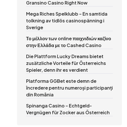
Gransino Casino Right Now
Mega Riches Spelklubb – En samtida
tolkning av tidlös casinospänning i
Sverige
Το μέλλον των online παιχνιδιών καζίνο
στην Ελλάδα με το Cashed Casino
Die Plattform Lucky Dreams bietet
zusätzliche Vorteile für Österreichs
Spieler, denn ihr es verdient
Platforma GGBet este demn de
încredere pentru numeroși participanți
din România
Spinanga Casino – Echtgeld-
Vergnügen für Zocker aus Österreich