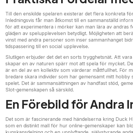
Till den enskilde spelaren existerar det flera konkreta 
Inledningsvis får man åtkomst till en sammanställd info
för att experimentera i mörker kan man lära av andras f
glädjen av spelupplevelsen betydligt. Möjligheten att berä
vinst med andra personer som inser sammanhanget bidrar 
tidspassering till en social upplevelse.
Slutligen erbjuder det det en sorts trygghetsnät. Att v
skapar en av naturen spärr mot att spela för mycket. Det 
är en del av en kollektiv som värderar måttfullhet. För m
bredare skara individer som har gemensamt mitt hobby
spelet. Det är sammansättningen av handfast stöd, ge
Slot-gemenskapen så särskild.
En Förebild för Andra
Det som är fascinerande med händelserna kring Duck Hunt
som en distinkt mall för hur online-gemenskaper kan b
kunskapsdelning och en upplyftande, självstyrande anda 