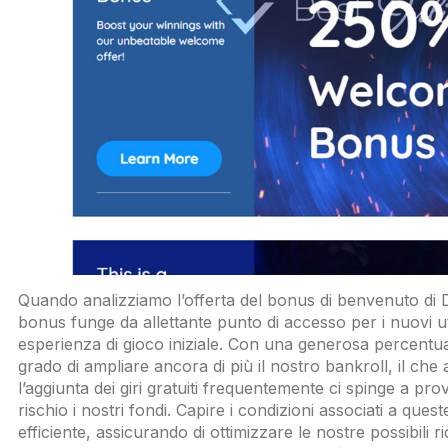
Quando analizziamo l’offerta del bonus di benvenuto di Du
bonus funge da allettante punto di accesso per i nuovi ut
esperienza di gioco iniziale. Con una generosa percentu
grado di ampliare ancora di più il nostro bankroll, il che a
l’aggiunta dei giri gratuiti frequentemente ci spinge a p
rischio i nostri fondi. Capire i condizioni associati a que
efficiente, assicurando di ottimizzare le nostre possibili