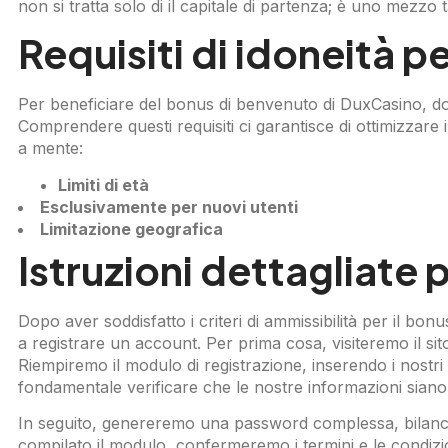
non si tratta solo di il capitale di partenza; è uno mezzo
Requisiti di idoneità p
Per beneficiare del bonus di benvenuto di DuxCasino, dobb
Comprendere questi requisiti ci garantisce di ottimizzare 
a mente:
Limiti di età
Esclusivamente per nuovi utenti
Limitazione geografica
Istruzioni dettagliate
Dopo aver soddisfatto i criteri di ammissibilità per il b
a registrare un account. Per prima cosa, visiteremo il sit
Riempiremo il modulo di registrazione, inserendo i nostri 
fondamentale verificare che le nostre informazioni siano
In seguito, genereremo una password complessa, bilanci
compilato il modulo, confermeremo i termini e le condizi