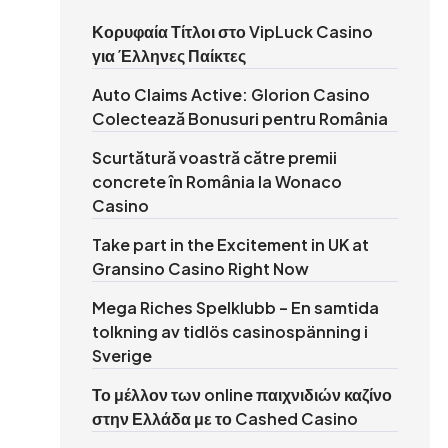
Κορυφαία Τίτλοι στο VipLuck Casino
για Έλληνες Παίκτες
Auto Claims Active: Glorion Casino
Colectează Bonusuri pentru România
Scurtătură voastră către premii
concrete în România la Wonaco
Casino
Take part in the Excitement in UK at
Gransino Casino Right Now
Mega Riches Spelklubb – En samtida
tolkning av tidlös casinospänning i
Sverige
Το μέλλον των online παιχνιδιών καζίνο
στην Ελλάδα με το Cashed Casino