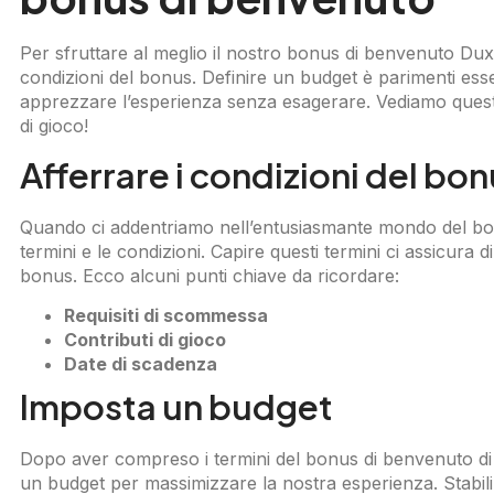
Per sfruttare al meglio il nostro bonus di benvenuto Du
condizioni del bonus. Definire un budget è parimenti esse
apprezzare l’esperienza senza esagerare. Vediamo ques
di gioco!
Afferrare i condizioni del bo
Quando ci addentriamo nell’entusiasmante mondo del bo
termini e le condizioni. Capire questi termini ci assicura d
bonus. Ecco alcuni punti chiave da ricordare:
Requisiti di scommessa
Contributi di gioco
Date di scadenza
Imposta un budget
Dopo aver compreso i termini del bonus di benvenuto di
un budget per massimizzare la nostra esperienza. Stabilir