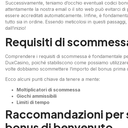
Successivamente, teniamo d’occhio eventuali codici bonu
attentamente la nostra email o il sito web può evitarci di
essere accreditati automaticamente. Infine, è fondament
tutto sia in ordine. Essendo meticolosi in questi passagg
dall’inizio!
Requisiti di scommess
Comprendere i requisiti di scommessa è fondamentale pe
DuxCasino, poiché stabiliscono come possiamo utilizzare i
volte dobbiamo scommettere l’importo del bonus prima di 
Ecco alcuni punti chiave da tenere a mente:
Moltiplicatori di scommessa
Giochi ammissibili
Limiti di tempo
Raccomandazioni per sf
bonus di benvenuto