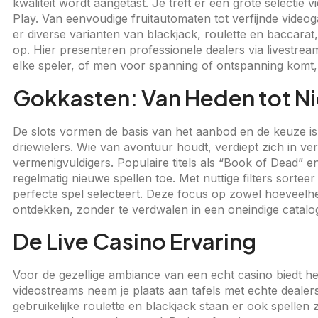
kwaliteit wordt aangetast. Je treft er een grote selectie
Play. Van eenvoudige fruitautomaten tot verfijnde vide
er diverse varianten van blackjack, roulette en baccarat,
op. Hier presenteren professionele dealers via livestrea
elke speler, of men voor spanning of ontspanning komt, i
Gokkasten: Van Heden tot N
De slots vormen de basis van het aanbod en de keuze is
driewielers. Wie van avontuur houdt, verdiept zich in ve
vermenigvuldigers. Populaire titels als “Book of Dead” 
regelmatig nieuwe spellen toe. Met nuttige filters sorteer 
perfecte spel selecteert. Deze focus op zowel hoeveelhe
ontdekken, zonder te verdwalen in een oneindige catalo
De Live Casino Ervaring
Voor de gezellige ambiance van een echt casino biedt het
videostreams neem je plaats aan tafels met echte dealers.
gebruikelijke roulette en blackjack staan er ook spelle