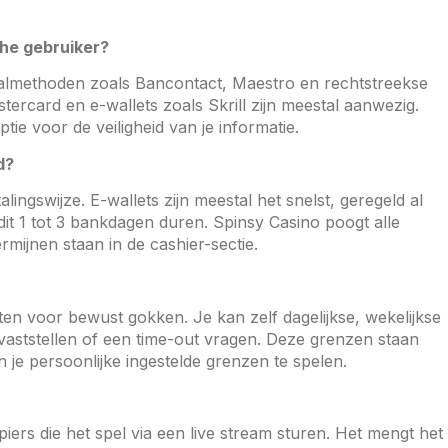
che gebruiker?
aalmethoden zoals Bancontact, Maestro en rechtstreekse
tercard en e-wallets zoals Skrill zijn meestal aanwezig.
e voor de veiligheid van je informatie.
d?
ngswijze. E-wallets zijn meestal het snelst, geregeld al
it 1 tot 3 bankdagen duren. Spinsy Casino poogt alle
mijnen staan in de cashier-sectie.
ten voor bewust gokken. Je kan zelf dagelijkse, wekelijkse
n vaststellen of een time-out vragen. Deze grenzen staan
in je persoonlijke ingestelde grenzen te spelen.
iers die het spel via een live stream sturen. Het mengt het