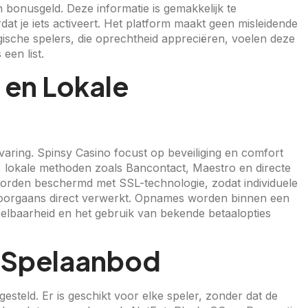
n bonusgeld. Deze informatie is gemakkelijk te
dat je iets activeert. Het platform maakt geen misleidende
lgische spelers, die oprechtheid appreciëren, voelen deze
een list.
 en Lokale
rvaring. Spinsy Casino focust op beveiliging en comfort
e, lokale methoden zoals Bancontact, Maestro en directe
 worden beschermd met SSL-technologie, zodat individuele
 doorgaans direct verwerkt. Opnames worden binnen een
elbaarheid en het gebruik van bekende betaalopties
d Spelaanbod
steld. Er is geschikt voor elke speler, zonder dat de