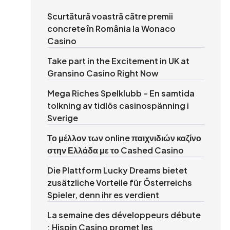
Scurtătură voastră către premii
concrete în România la Wonaco
Casino
Take part in the Excitement in UK at
Gransino Casino Right Now
Mega Riches Spelklubb – En samtida
tolkning av tidlös casinospänning i
Sverige
Το μέλλον των online παιχνιδιών καζίνο
στην Ελλάδα με το Cashed Casino
Die Plattform Lucky Dreams bietet
zusätzliche Vorteile für Österreichs
Spieler, denn ihr es verdient
La semaine des développeurs débute
: Hispin Casino promet les