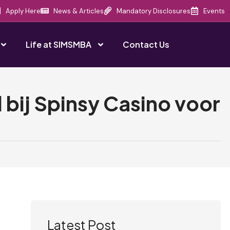
Apply Here
News & Articles
Mandatory Disclosures
Events
Life at SIMSMBA
Contact Us
bij Spinsy Casino voor
Latest Post