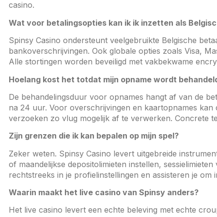
casino.
Wat voor betalingsopties kan ik ik inzetten als Belgis
Spinsy Casino ondersteunt veelgebruikte Belgische bet
bankoverschrijvingen. Ook globale opties zoals Visa, Mas
Alle stortingen worden beveiligd met vakbekwame encrypti
Hoelang kost het totdat mijn opname wordt behandel
De behandelingsduur voor opnames hangt af van de betali
na 24 uur. Voor overschrijvingen en kaartopnames kan d
verzoeken zo vlug mogelijk af te verwerken. Concrete ter
Zijn grenzen die ik kan bepalen op mijn spel?
Zeker weten. Spinsy Casino levert uitgebreide instrumen
of maandelijkse depositolimieten instellen, sessielimiete
rechtstreeks in je profielinstellingen en assisteren je om 
Waarin maakt het live casino van Spinsy anders?
Het live casino levert een echte beleving met echte croup