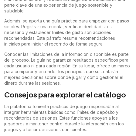
parte clave de una experiencia de juego sostenible y
saludable.
Además, se aporta una guía práctica para empezar con pasos
simples. Registrar una cuenta, verificar identidad si es
necesario y establecer límites de gasto son acciones
recomendadas. Este párrafo resume recomendaciones
iniciales para iniciar el recorrido de forma segura.
Conocer las limitaciones de la información disponible es parte
del proceso. La guía no garantiza resultados específicos para
cada usuario ni para cada región. En su lugar, ofrece un marco
para comparar y entender los principios que sustentarán
mejores decisiones sobre dónde jugar y cómo gestionar el
dinero durante las sesiones.
Consejos para explorar el catálogo
La plataforma fomenta prácticas de juego responsable al
integrar herramientas básicas como límites de depósito y
recordatorios de sesiones. Estas funciones apoyan a los
jugadores a mantener control durante la interacción con los
juegos y a tomar decisiones conscientes.