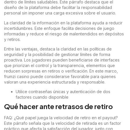
dentro de límites saludables. Este párrafo destaca que el
diseño de la plataforma debe facilitar la responsabilidad
personal sin imponer una carga excesiva sobre el usuario.
La claridad de la información en la plataforma ayuda a reducir
incertidumbres. Este enfoque facilita decisiones de juego
informadas y reduce el riesgo de malentendidos en depósitos
y retiros.
Entre las ventajas, destaca la claridad en las políticas de
seguridad y la posibilidad de gestionar límites de forma
proactiva. Los jugadores pueden beneficiarse de interfaces
que priorizan el control y la transparencia, elementos que
reducen sorpresas en retiros o verificación. En este marco,
frumzi casino puede considerarse favorable para quienes
valoran una experiencia estructurada y responsable.
Utilice contraseñas únicas y autenticación de dos
factores cuando disponible
Qué hacer ante retrasos de retiro
FAQ: ¿Qué papel juega la velocidad de retiro en el payout?
Este párrafo señala que la velocidad de retirada es un factor
práctico que afecta la satisfacción del jugador, junto con