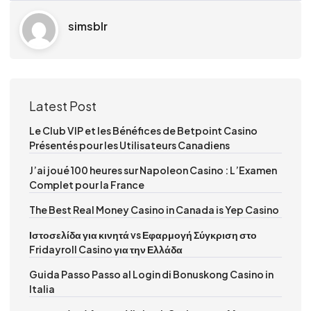
simsblr
Latest Post
Le Club VIP et les Bénéfices de Betpoint Casino
Présentés pour les Utilisateurs Canadiens
J’ai joué 100 heures sur Napoleon Casino : L’Examen
Complet pour la France
The Best Real Money Casino in Canada is Yep Casino
Ιστοσελίδα για κινητά vs Εφαρμογή Σύγκριση στο
Fridayroll Casino για την Ελλάδα
Guida Passo Passo al Login di Bonuskong Casino in
Italia