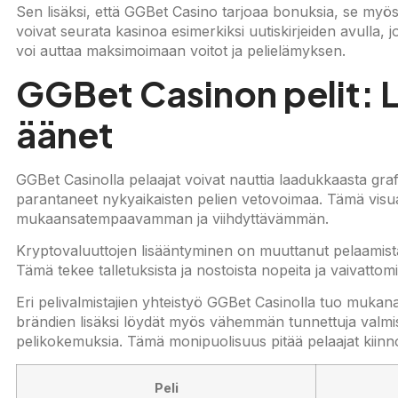
Sen lisäksi, että GGBet Casino tarjoaa bonuksia, se myös p
voivat seurata kasinoa esimerkiksi uutiskirjeiden avulla, 
voi auttaa maksimoimaan voitot ja pelielämyksen.
GGBet Casinon pelit: L
äänet
GGBet Casinolla pelaajat voivat nauttia laadukkaasta grafi
parantaneet nykyaikaisten pelien vetovoimaa. Tämä visuaa
mukaansatempaavamman ja viihdyttävämmän.
Kryptovaluuttojen lisääntyminen on muuttanut pelaamista
Tämä tekee talletuksista ja nostoista nopeita ja vaivatto
Eri pelivalmistajien yhteistyö GGBet Casinolla tuo mukana
brändien lisäksi löydät myös vähemmän tunnettuja valmistaj
pelikokemuksia. Tämä monipuolisuus pitää pelaajat kiinn
Peli