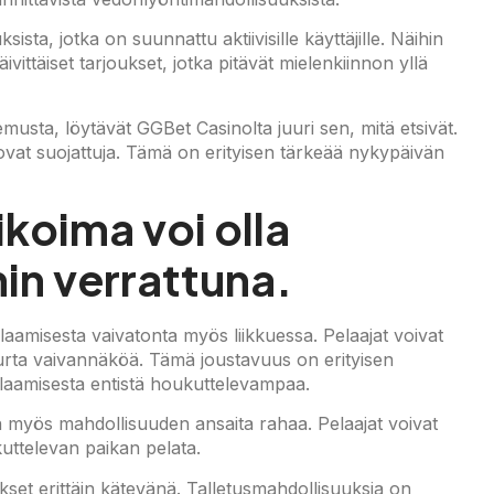
sta, jotka on suunnattu aktiivisille käyttäjille. Näihin
vittäiset tarjoukset, jotka pitävät mielenkiinnon yllä
kemusta, löytävät GGBet Casinolta juuri sen, mitä etsivät.
t ovat suojattuja. Tämä on erityisen tärkeää nykypäivän
koima voi olla
hin verrattuna.
laamisesta vaivatonta myös liikkuessa. Pelaajat voivat
 suurta vaivannäköä. Tämä joustavuus on erityisen
elaamisesta entistä houkuttelevampaa.
an myös mahdollisuuden ansaita rahaa. Pelaajat voivat
uttelevan paikan pelata.
set erittäin kätevänä. Talletusmahdollisuuksia on