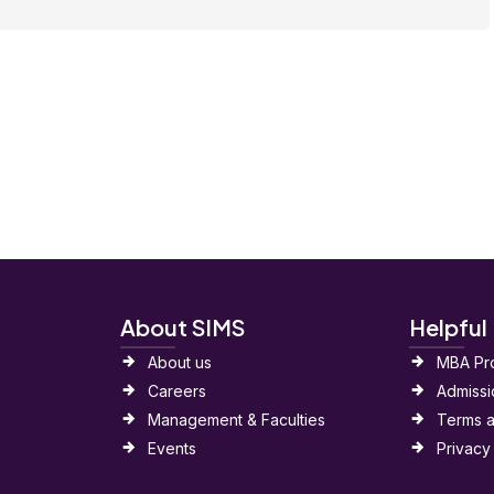
About SIMS
Helpful 
About us
MBA Pr
Careers
Admissi
Management & Faculties
Terms a
Events
Privacy