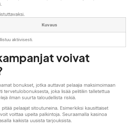
.
istuttavaksi.
Kuvaus
istuu aktiivisesti.
kampanjat voivat
?
rjoamat bonukset, jotka auttavat pelaajia maksimoimaan
tervetulobonuksesta, joka lisää pelitiliin talletettua
jä ilman suurta taloudellista riskiä.
pitää pelaajat sitoutuneina. Esimerkiksi kausittaiset
sa voit voittaa upeita palkintoja. Seuraamalla kasinoa
salla kaikista uusista tarjouksista.