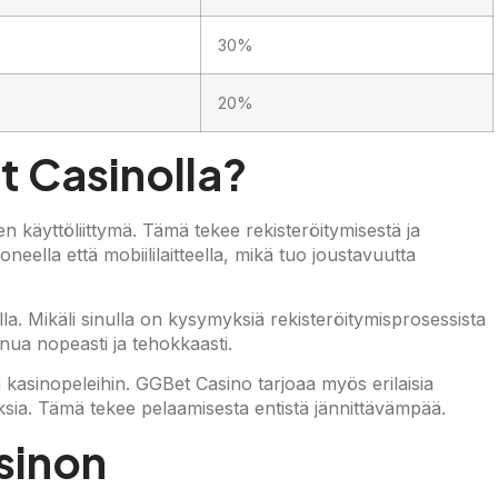
30%
20%
et Casinolla?
n käyttöliittymä. Tämä tekee rekisteröitymisestä ja
neella että mobiililaitteella, mikä tuo joustavuutta
a. Mikäli sinulla on kysymyksiä rekisteröitymisprosessista
inua nopeasti ja tehokkaasti.
 kasinopeleihin. GGBet Casino tarjoaa myös erilaisia
roksia. Tämä tekee pelaamisesta entistä jännittävämpää.
sinon