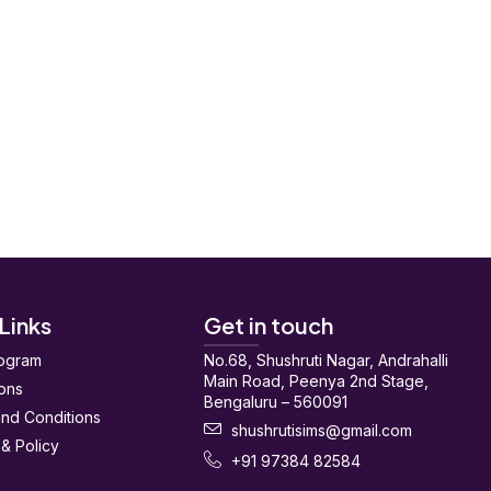
Links
Get in touch
ogram
No.68, Shushruti Nagar, Andrahalli
Main Road, Peenya 2nd Stage,
ons
Bengaluru – 560091
nd Conditions
shushrutisims@gmail.com
 & Policy
+91 97384 82584