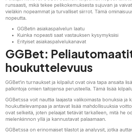
runsaasti, mikä tekee pelikokemuksesta sujuvan ja vaivat
vieläkin nopeammat ja turvalliset siirrot. Tämä ominaisuu
nopeutta.
GGBetin asiakaspalvelun laatu
Kuinka nopeasti saat vastauksen kysymyksiisi
Erityiset asiakaspalvelukanavat
GGBet: Peliautomaatit 
houkuttelevuus
GGBet’in turnaukset ja kilpailut ovat oiva tapa ansaita lisä
palkintoja omien taitojensa perusteella. Tämä lisää kilpailu
GGBet:ssa voit nauttia laajasta valikoimasta bonuksia ja
houkuttelevampaa ja antavat lisää mahdollisuuksia voittoih
ovat selkeitä, joten pelaajat tietävät tarkalleen, mitä he 
mielenkiinnon yllä ja kannustavat palaamaan.
GGBet:ssa on erinomaiset tilastot ja analyysit, jotka aut