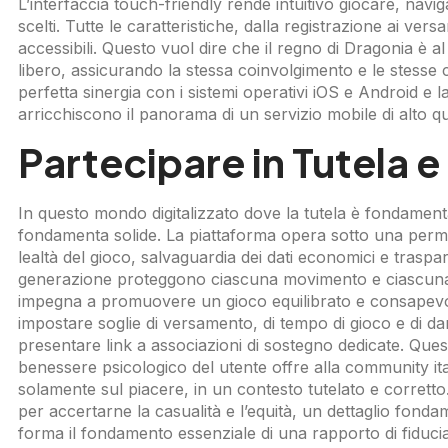
L’interfaccia touch-friendly rende intuitivo giocare, navi
scelti. Tutte le caratteristiche, dalla registrazione ai ve
accessibili. Questo vuol dire che il regno di Dragonia è a
libero, assicurando la stessa coinvolgimento e le stesse 
perfetta sinergia con i sistemi operativi iOS e Android e la 
arricchiscono il panorama di un servizio mobile di alto qua
Partecipare in Tutela 
In questo mondo digitalizzato dove la tutela è fondamen
fondamenta solide. La piattaforma opera sotto una per
lealtà del gioco, salvaguardia dei dati economici e traspare
generazione proteggono ciascuna movimento e ciascuna da
impegna a promuovere un gioco equilibrato e consapevole
impostare soglie di versamento, di tempo di gioco e di da
presentare link a associazioni di sostegno dedicate. Ques
benessere psicologico del utente offre alla community it
solamente sul piacere, in un contesto tutelato e corretto.
per accertarne la casualità e l’equità, un dettaglio fond
forma il fondamento essenziale di una rapporto di fiducia 