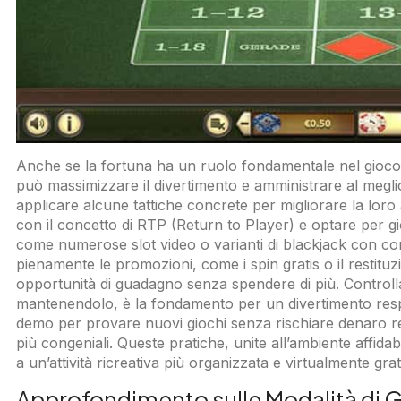
Anche se la fortuna ha un ruolo fondamentale nel gioco
può massimizzare il divertimento e amministrare al megli
applicare alcune tattiche concrete per migliorare la loro 
con il concetto di RTP (Return to Player) e optare per gi
come numerose slot video o varianti di blackjack con con
pienamente le promozioni, come i spin gratis o il restituzi
opportunità di guadagno senza spendere di più. Controll
mantenendolo, è la fondamento per un divertimento respo
demo per provare nuovi giochi senza rischiare denaro real
più congeniali. Queste pratiche, unite all’ambiente affid
a un’attività ricreativa più organizzata e virtualmente grat
Approfondimento sulle Modalità di 