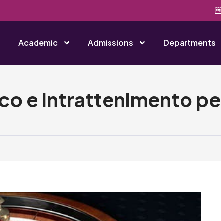
Academic
Admissions
Departments
oco e Intrattenimento per