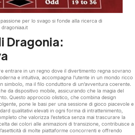
passione per lo svago si fonde alla ricerca di
e
dragoniaa.it
i Dragonia:
va
ire entrare in un regno dove il divertimento regna sovrano
, moderna e intuitiva, accompagna l’utente in un mondo ricco
un simbolo, ma il filo conduttore di un’avventura coerente.
che da dispositivo mobile, assicurando che la magia del
nto. Questo approccio olistico, che combina design
lgente, pone le basi per una sessione di gioco piacevole e
ard qualitativi elevati in ogni forma di intrattenimento,
pleto che valorizza l’estetica senza mai trascurare la
elta dei colori alle animazioni di transizione, contribuisce a
’asetticità di molte piattaforme concorrenti e offrendo