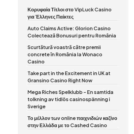
Κορυφαία Τίτλοι στο VipLuck Casino
για Έλληνες Παίκτες
Auto Claims Active: Glorion Casino
Colectează Bonusuri pentru România
Scurtătură voastră către premii
concrete în România la Wonaco
Casino
Take part in the Excitement in UK at
Gransino Casino Right Now
Mega Riches Spelklubb – En samtida
tolkning av tidlös casinospänning i
Sverige
Το μέλλον των online παιχνιδιών καζίνο
στην Ελλάδα με το Cashed Casino