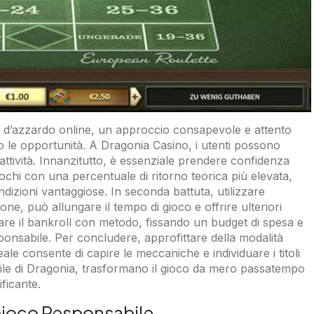
 d’azzardo online, un approccio consapevole e attento
o le opportunità. A Dragonia Casino, i utenti possono
attività. Innanzitutto, è essenziale prendere confidenza
ochi con una percentuale di ritorno teorica più elevata,
dizioni vantaggiose. In seconda battuta, utilizzare
one, può allungare il tempo di gioco e offrire ulteriori
are il bankroll con metodo, fissando un budget di spesa e
nsabile. Per concludere, approfittare della modalità
e consente di capire le meccaniche e individuare i titoli
abile di Dragonia, trasformano il gioco da mero passatempo
ificante.
Gioco Responsabile