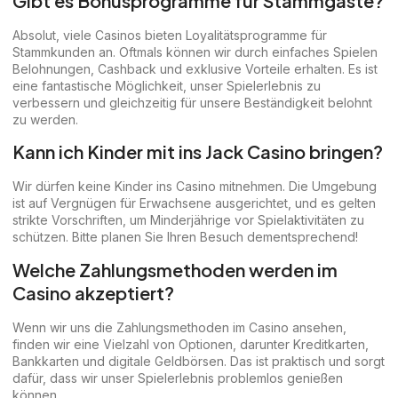
Gibt es Bonusprogramme für Stammgäste?
Absolut, viele Casinos bieten Loyalitätsprogramme für
Stammkunden an. Oftmals können wir durch einfaches Spielen
Belohnungen, Cashback und exklusive Vorteile erhalten. Es ist
eine fantastische Möglichkeit, unser Spielerlebnis zu
verbessern und gleichzeitig für unsere Beständigkeit belohnt
zu werden.
Kann ich Kinder mit ins Jack Casino bringen?
Wir dürfen keine Kinder ins Casino mitnehmen. Die Umgebung
ist auf Vergnügen für Erwachsene ausgerichtet, und es gelten
strikte Vorschriften, um Minderjährige vor Spielaktivitäten zu
schützen. Bitte planen Sie Ihren Besuch dementsprechend!
Welche Zahlungsmethoden werden im
Casino akzeptiert?
Wenn wir uns die Zahlungsmethoden im Casino ansehen,
finden wir eine Vielzahl von Optionen, darunter Kreditkarten,
Bankkarten und digitale Geldbörsen. Das ist praktisch und sorgt
dafür, dass wir unser Spielerlebnis problemlos genießen
können.