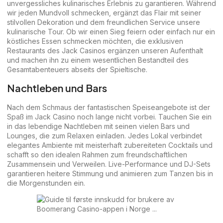
unvergessliches kulinarisches Erlebnis zu garantieren. Während
wir jeden Mundvoll schmecken, ergänzt das Flair mit seiner
stilvollen Dekoration und dem freundlichen Service unsere
kulinarische Tour. Ob wir einen Sieg feiern oder einfach nur ein
köstliches Essen schmecken möchten, die exklusiven
Restaurants des Jack Casinos ergänzen unseren Aufenthalt
und machen ihn zu einem wesentlichen Bestandteil des
Gesamtabenteuers abseits der Spieltische.
Nachtleben und Bars
Nach dem Schmaus der fantastischen Speiseangebote ist der
Spaß im Jack Casino noch lange nicht vorbei. Tauchen Sie ein
in das lebendige Nachtleben mit seinen vielen Bars und
Lounges, die zum Relaxen einladen. Jedes Lokal verbindet
elegantes Ambiente mit meisterhaft zubereiteten Cocktails und
schafft so den idealen Rahmen zum freundschaftlichen
Zusammensein und Verweilen. Live-Performance und DJ-Sets
garantieren heitere Stimmung und animieren zum Tanzen bis in
die Morgenstunden ein.