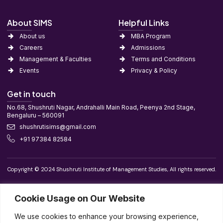
About SIMS
Helpful Links
About us
MBA Program
Careers
Admissions
Management & Faculties
Terms and Conditions
Events
Privacy & Policy
Get in touch
No.68, Shushruti Nagar, Andrahalli Main Road, Peenya 2nd Stage,
Bengaluru – 560091
shushrutisims@gmail.com
+91 97384 82584
Copyright © 2024 Shushruti Institute of Management Studies, All rights reserved.
Web Developed by Ocsid Technologies
Cookie Usage on Our Website
We use cookies to enhance your browsing experience,