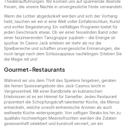
Theateraufführungen. Wir können uns auf spannende Abende
freuen, die unsere Nächte in unvergessliche Feste verwandeln.
Wenn die Lichter abgedunkelt werden und sich der Vorhang
hebt, tauchen wir ein in eine Welt voller Einfallsreichtum, Kunst
und echter Begeisterung. Ein vielfältiges Programm bietet für
jeden Geschmack etwas. Ob wir einer fesselnden Band oder
einer faszinierenden Tanzgruppe zujubeln – die Energie ist
spürbar. Im Casino Jack erleben wir mehr als nur die
Spielbereiche und schaffen unvergessliche Erinnerungen, die
noch lange nach dem Schlussapplaus nachklingen. Erleben Sie
die Magie mit uns!
Gourmet-Restaurants
Während wir uns dem Thrill des Spielens hingeben, geraten
die feinen Speiseangebote des Jack Casinos leicht in
Vergessenheit. Mit einer Bandbreite an kulinarischen
Erlebnissen ist es ein Himmel für Genießer. Jedes Restaurant
präsentiert die Schöpfungskraft talentierter Köche, die Menüs
entwickeln, welche sowohl einheimische Aromen als auch
weltweite Küche widerspiegeln. Von saftigen Steaks bis hin zu
qualitativ hochwertigen Meeresfrüchten werden die Zutaten
gewissenhaft selektiert und kunstvoll serviert, um ein