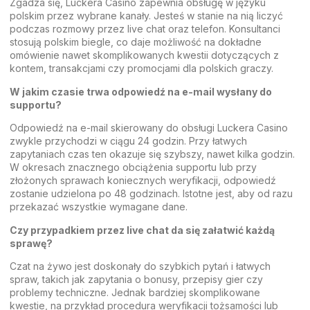
Zgadza się, Luckera Casino zapewnia obsługę w języku
polskim przez wybrane kanały. Jesteś w stanie na nią liczyć
podczas rozmowy przez live chat oraz telefon. Konsultanci
stosują polskim biegle, co daje możliwość na dokładne
omówienie nawet skomplikowanych kwestii dotyczących z
kontem, transakcjami czy promocjami dla polskich graczy.
W jakim czasie trwa odpowiedź na e-mail wysłany do
supportu?
Odpowiedź na e-mail skierowany do obsługi Luckera Casino
zwykle przychodzi w ciągu 24 godzin. Przy łatwych
zapytaniach czas ten okazuje się szybszy, nawet kilka godzin.
W okresach znacznego obciążenia supportu lub przy
złożonych sprawach koniecznych weryfikacji, odpowiedź
zostanie udzielona po 48 godzinach. Istotne jest, aby od razu
przekazać wszystkie wymagane dane.
Czy przypadkiem przez live chat da się załatwić każdą
sprawę?
Czat na żywo jest doskonały do szybkich pytań i łatwych
spraw, takich jak zapytania o bonusy, przepisy gier czy
problemy techniczne. Jednak bardziej skomplikowane
kwestie, na przykład procedura weryfikacji tożsamości lub