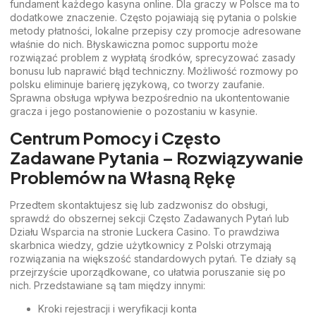
fundament każdego kasyna online. Dla graczy w Polsce ma to
dodatkowe znaczenie. Często pojawiają się pytania o polskie
metody płatności, lokalne przepisy czy promocje adresowane
właśnie do nich. Błyskawiczna pomoc supportu może
rozwiązać problem z wypłatą środków, sprecyzować zasady
bonusu lub naprawić błąd techniczny. Możliwość rozmowy po
polsku eliminuje barierę językową, co tworzy zaufanie.
Sprawna obsługa wpływa bezpośrednio na ukontentowanie
gracza i jego postanowienie o pozostaniu w kasynie.
Centrum Pomocy i Często
Zadawane Pytania – Rozwiązywanie
Problemów na Własną Rękę
Przedtem skontaktujesz się lub zadzwonisz do obsługi,
sprawdź do obszernej sekcji Często Zadawanych Pytań lub
Działu Wsparcia na stronie Luckera Casino. To prawdziwa
skarbnica wiedzy, gdzie użytkownicy z Polski otrzymają
rozwiązania na większość standardowych pytań. Te działy są
przejrzyście uporządkowane, co ułatwia poruszanie się po
nich. Przedstawiane są tam między innymi:
Kroki rejestracji i weryfikacji konta