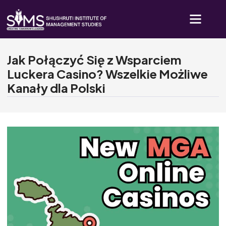
Jak Połączyć Się z Wsparciem
Luckera Casino? Wszelkie Możliwe
Kanały dla Polski