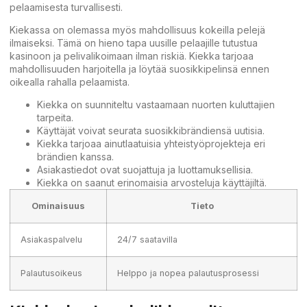
pelaamisesta turvallisesti.
Kiekassa on olemassa myös mahdollisuus kokeilla pelejä
ilmaiseksi. Tämä on hieno tapa uusille pelaajille tutustua
kasinoon ja pelivalikoimaan ilman riskiä. Kiekka tarjoaa
mahdollisuuden harjoitella ja löytää suosikkipelinsä ennen
oikealla rahalla pelaamista.
Kiekka on suunniteltu vastaamaan nuorten kuluttajien
tarpeita.
Käyttäjät voivat seurata suosikkibrändiensä uutisia.
Kiekka tarjoaa ainutlaatuisia yhteistyöprojekteja eri
brändien kanssa.
Asiakastiedot ovat suojattuja ja luottamuksellisia.
Kiekka on saanut erinomaisia arvosteluja käyttäjiltä.
Ominaisuus
Tieto
Asiakaspalvelu
24/7 saatavilla
Palautusoikeus
Helppo ja nopea palautusprosessi