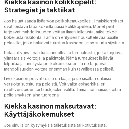
Kiekka kasinon kolikkopelit:
Strategiat ja taktiikat
Jos haluat saada lisäarvoa pelikokemuksellesi, ilmaiskierrokset
ovat loistava tapa kokeilla uusia kolikkopelejä. Monet pelit
tarjoavat mahdollisuuden voittaa ilman talletusta, mikä tekee
kokeilusta riskitöntä. Tämä on erityisen houkuttelevaa uusille
pelaajille, jotka haluavat tutustua kasinoon ilman suurta sijoitusta.
Pelaajat voivat nauttia säännöllisistä turnauksista, jotka tarjoavat
ylimääräisiä voittoja ja palkintoja. Nämä turnaukset lisäävät
kilpailua ja jännitystä pelikokemukseen, ja ne tarjoavat
mahdollisuuden voittaa enemmän kuin tavallisessa pelissä.
Live-kasinon pelivalikoima on laaja, ja se sisältää erilaisia
versioita suosituista peleistä. Voit valita esimerkiksi eri
rulettiversioiden tai blackjackin välillä. Tämä moninaisuus pitää
pelielämyksen aina tuoreena.
Kiekka kasinon maksutavat:
Käyttäjäkokemukset
Jos sinulla on kysymyksiä talletuksista tai kotiutuksista,