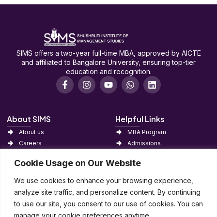
SIMS offers a two-year full-time MBA, approved by AICTE
and affiliated to Bangalore University, ensuring top-tier
education and recognition.
About SIMS
Helpful Links
About us
MBA Program
Careers
Admissions
Management & Faculties
Terms and Conditions
Cookie Usage on Our Website
Events
Privacy & Policy
We use cookies to enhance your browsing experience,
Get in touch
analyze site traffic, and personalize content. By continuing
No.68, Shushruti Nagar, Andrahalli Main Road, Peenya 2nd Stage,
to use our site, you consent to our use of cookies. You can
Bengaluru – 560091
manage your cookie preferences anytime.