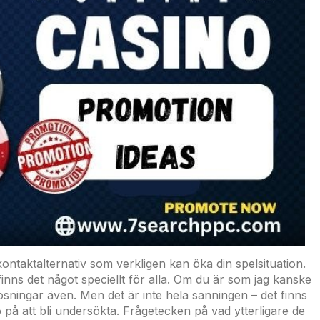
kontaktalternativ som verkligen kan öka din spelsituation.
finns det något speciellt för alla. Om du är som jag kanske
ösningar även. Men det är inte hela sanningen – det finns
 på att bli undersökta. Frågetecken på vad ytterligare de