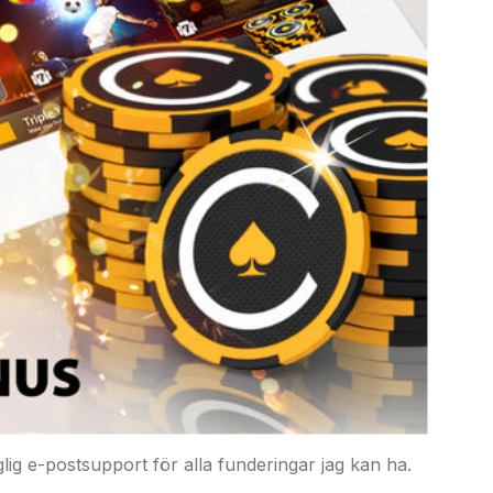
nglig e-postsupport för alla funderingar jag kan ha.