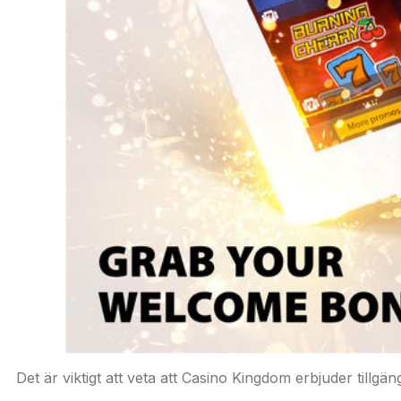
Det är viktigt att veta att Casino Kingdom erbjuder tillgä