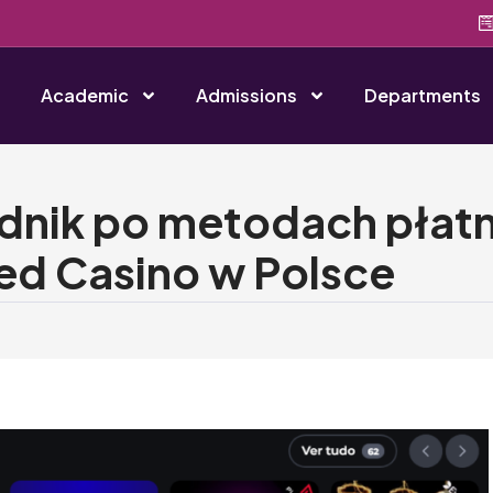
Academic
Admissions
Departments
ik po metodach płatno
d Casino w Polsce