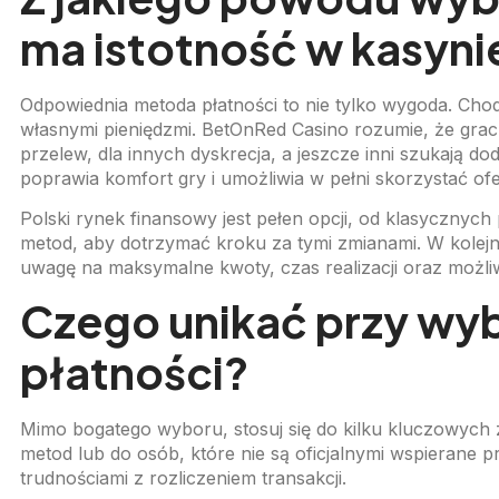
ma istotność w kasyni
Odpowiednia metoda płatności to nie tylko wygoda. Chod
własnymi pieniędzmi. BetOnRed Casino rozumie, że gracz
przelew, dla innych dyskrecja, a jeszcze inni szukają 
poprawia komfort gry i umożliwia w pełni skorzystać ofe
Polski rynek finansowy jest pełen opcji, od klasycznyc
metod, aby dotrzymać kroku za tymi zmianami. W kolej
uwagę na maksymalne kwoty, czas realizacji oraz możliw
Czego unikać przy wy
płatności?
Mimo bogatego wyboru, stosuj się do kilku kluczowych 
metod lub do osób, które nie są oficjalnymi wspierane 
trudnościami z rozliczeniem transakcji.