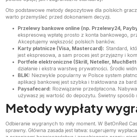
Oto podstawowe metody depozytowe dla polskich graczy.
warto przemyśleć przed dokonaniem decyzji.
Przelewy bankowe online (np. Przelewy24, Payby
ekspresową wpłatę prosto z konta bankowego, prze
Akceptujemy większość polskich banków.
Karty płatnicze (Visa, Mastercard):
Standard, któ
jest ekspresowa, a sam proces jest przyjazny i ko
Portfele elektroniczne (Skrill, Neteller, MuchBett
działanie i ekstra warstwę prywatności. Środki wid
BLIK:
Niezwykle popularny w Polsce system płatn
aplikacji bankowej jest szybka i traktowana za bar
Paysafecard:
Rozwiązanie przedpłacona. Nabywasz
używasz jej wartość do depozytu. Świetny sposób 
Metody wypłaty wygr
Odbieranie wygranych to miły moment. W BetOnRed Casin
sprawny. Główna zasada jest łatwa: sugerujemy wypłacać
z przepisami bezpieczeństwa i zapobiegania praniu pieni