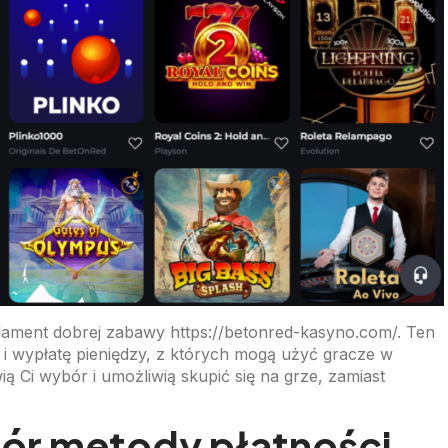
ndament dobrej zabawy
https://betonred-kasyno.com/
. Ten
e i wypłatę pieniędzy, z których mogą użyć gracze w
ią Ci wybór i umożliwią skupić się na grze, zamiast
ór metody płatności