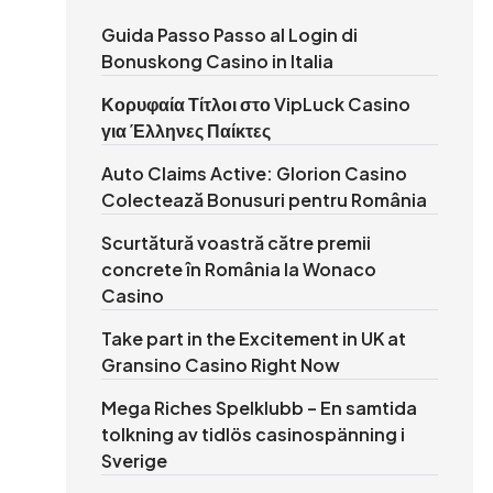
Guida Passo Passo al Login di
Bonuskong Casino in Italia
Κορυφαία Τίτλοι στο VipLuck Casino
για Έλληνες Παίκτες
Auto Claims Active: Glorion Casino
Colectează Bonusuri pentru România
Scurtătură voastră către premii
concrete în România la Wonaco
Casino
Take part in the Excitement in UK at
Gransino Casino Right Now
Mega Riches Spelklubb – En samtida
tolkning av tidlös casinospänning i
Sverige