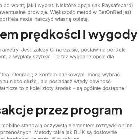
o wpłat, jak i wypłat. Niektóre opcje (jak Paysafecard)
 ewentualne prowizje. Większość metod w BetOnRed jest
portfela może naliczyć własną opłatę.
tem prędkości i wygody
ametry. Jeśli zależy Ci na czasie, postaw na portfele
ent, a wypłaty szybkie. To też wygodne opcje dla
pletną integrację z kontem bankowym, mogą wybrać
 tu nieco dłużej, ale posiadasz wtedy pewność
nicze to z kolei złoty środek – są ogólnie dostępne i
nsakcje przez program
ci mobilne stanowią oczywistą elementem rozrywki online.
przenośnych. Metody takie jak BLIK są dosłownie