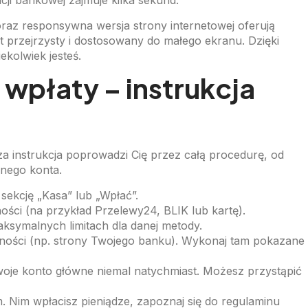
cji bankowej zajmuje kilka sekund.
 oraz responsywna wersja strony internetowej oferują
t przejrzysty i dostosowany do małego ekranu. Dzięki
ekolwiek jesteś.
wpłaty – instrukcja
a instrukcja poprowadzi Cię przez całą procedurę, od
wnego konta.
sekcję „Kasa” lub „Wpłać”.
ności (na przykład Przelewy24, BLIK lub kartę).
ksymalnych limitach dla danej metody.
tności (np. strony Twojego banku). Wykonaj tam pokazane
Twoje konto główne niemal natychmiast. Możesz przystąpić
. Nim wpłacisz pieniądze, zapoznaj się do regulaminu