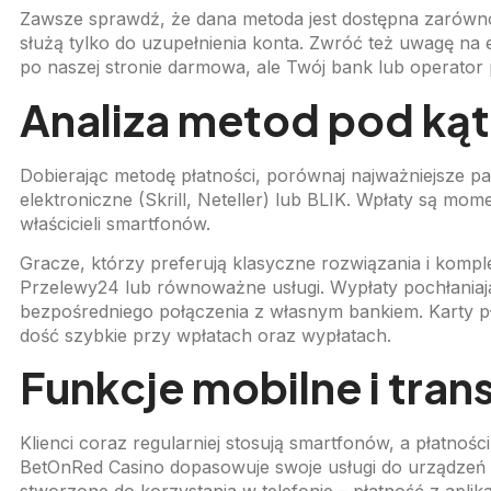
Zawsze sprawdź, że dana metoda jest dostępna zarówno d
służą tylko do uzupełnienia konta. Zwróć też uwagę na
po naszej stronie darmowa, ale Twój bank lub operator 
Analiza metod pod ką
Dobierając metodę płatności, porównaj najważniejsze par
elektroniczne (Skrill, Neteller) lub BLIK. Wpłaty są mom
właścicieli smartfonów.
Gracze, którzy preferują klasyczne rozwiązania i kom
Przelewy24 lub równoważne usługi. Wypłaty pochłaniają
bezpośredniego połączenia z własnym bankiem. Karty płat
dość szybkie przy wpłatach oraz wypłatach.
Funkcje mobilne i tra
Klienci coraz regularniej stosują smartfonów, a płatnoś
BetOnRed Casino dopasowuje swoje usługi do urządzeń 