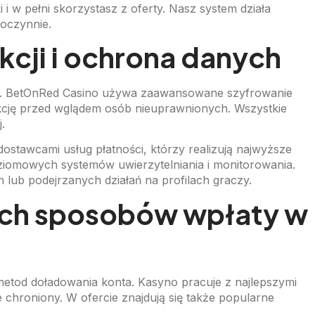
i i w pełni skorzystasz z oferty. Nasz system działa
oczynnie.
kcji i ochrona danych
tet. BetOnRed Casino używa zaawansowane szyfrowanie
kcję przed wglądem osób nieuprawnionych. Wszystkie
.
ostawcami usług płatności, którzy realizują najwyższe
ziomowych systemów uwierzytelniania i monitorowania.
h lub podejrzanych działań na profilach graczy.
ych sposobów wpłaty w
etod doładowania konta. Kasyno pracuje z najlepszymi
e chroniony. W ofercie znajdują się także popularne