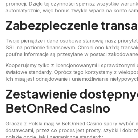
promocji. Dzięki tej czynności spełnisz wszystkie warunk
automatycznie, więc bonus zwykle wpada na konto sam
Zabezpieczenie transa
Twoje pieniądze i dane osobowe stanowią nasz priory
SSL na poziomie finansowym. Chroni ono każdą transa
poufne informacje są przesyłane w postaci zakodowanej
Kooperujemy tylko z licencjonowanymi i sprawdzonymi d
światowe standardy. Oprócz tego korzystamy z wielopo
Ich misą jest odnajdowanie i uniemożliwianie nietypowyc
Zestawienie dostępn
BetOnRed Casino
Gracze z Polski mają w BetOnRed Casino spory wybór m
dostawcami, przez co proces jest prosty, szybki i dobrz
polskie opcje, jak i zagraniczne standardy.