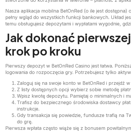
stworzone do korzystania w telefonie – płatność z aplika
Nasza aplikacja mobilna BetOnRed (o ile jest dostępna)
pełny wgląd do wszystkich funkcji bankowych. Układ jes
temu obsługujesz depozytami i wypłatami wygodnie, gdzi
Jak dokonać pierwszej 
krok po kroku
Pierwszy depozyt w BetOnRed Casino jest łatwa. Poniższ
logowania do rozpoczęcia gry. Potrzebujesz tylko akty
Zaloguj się na swoje konto w BetOnRed i przejdź w 
Z listy dostępnych opcji wybierz sobie metodę płat
Wpisz kwotę depozytu. Pamiętaj o minimalnych i ma
Trafisz do bezpiecznego środowiska dostawcy pła
instrukcje.
Gdy transakcja się powiedzie, fundusze trafią na 
do grę.
Pierwsza wpłata często wiąże się z bonusem powitalnym