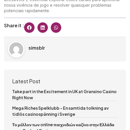
nossa vivência de jogo e resolver quaisquer problemas
potenciais rapidamente.
Share it :
simsblr
Latest Post
Take part in the Excitement in UK at Gransino Casino
Right Now
Mega Riches Spelklubb – En samtida tolkning av
tidlös casinospänning i Sverige
Το μέλλον των online παιχνιδιών καζίνο στην Ελλάδα