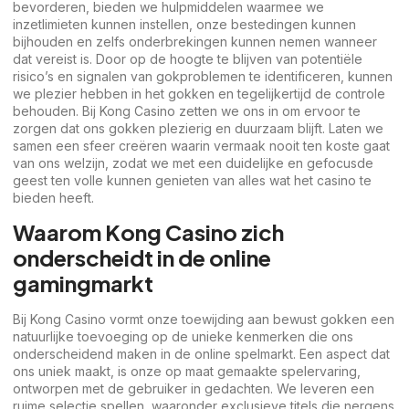
bevorderen, bieden we hulpmiddelen waarmee we
inzetlimieten kunnen instellen, onze bestedingen kunnen
bijhouden en zelfs onderbrekingen kunnen nemen wanneer
dat vereist is. Door op de hoogte te blijven van potentiële
risico’s en signalen van gokproblemen te identificeren, kunnen
we plezier hebben in het gokken en tegelijkertijd de controle
behouden. Bij Kong Casino zetten we ons in om ervoor te
zorgen dat ons gokken plezierig en duurzaam blijft. Laten we
samen een sfeer creëren waarin vermaak nooit ten koste gaat
van ons welzijn, zodat we met een duidelijke en gefocusde
geest ten volle kunnen genieten van alles wat het casino te
bieden heeft.
Waarom Kong Casino zich
onderscheidt in de online
gamingmarkt
Bij Kong Casino vormt onze toewijding aan bewust gokken een
natuurlijke toevoeging op de unieke kenmerken die ons
onderscheidend maken in de online spelmarkt. Een aspect dat
ons uniek maakt, is onze op maat gemaakte spelervaring,
ontworpen met de gebruiker in gedachten. We leveren een
ruime selectie spellen, waaronder exclusieve titels die nergens