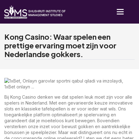
Kong Casino: Waar spelen een
prettige ervaring moet zijn voor
Nederlandse gokkers.
Bij
Kong
Casino denken we dat spelen leuk moet zijn voor alle
spelers in Nederland. Met een gevarieerde keuze innovatieve
slots en klassieke tafelspellen is er voor ieder wat wils. Ons
toegankelijke platform optimaliseert je spelervaring en
garandeert dat je moeiteloos kunt bewegen. Bovendien
versterken onze inzet voor bewust gokken en aantrekkelijke
bonussen je speelplezier. Maar wat distingueert ons nu echt in
de concurrerende online spelwereld? Laten we dat eens beter