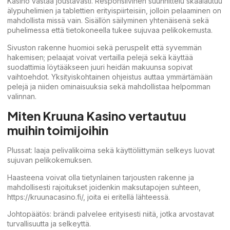
Kasino vastaa joustavasti. Responsiivinen suunnittelu skaalautuu
älypuhelimien ja tablettien erityispiirteisiin, jolloin pelaaminen on
mahdollista missä vain. Sisällön säilyminen yhtenäisenä sekä
puhelimessa että tietokoneella tukee sujuvaa pelikokemusta.
Sivuston rakenne huomioi sekä peruspelit että syvemmän
hakemisen; pelaajat voivat vertailla pelejä sekä käyttää
suodattimia löytääkseen juuri heidän makuunsa sopivat
vaihtoehdot. Yksityiskohtainen ohjeistus auttaa ymmärtämään
pelejä ja niiden ominaisuuksia sekä mahdollistaa helpomman
valinnan.
Miten Kruuna Kasino vertautuu
muihin toimijoihin
Plussat: laaja pelivalikoima sekä käyttöliittymän selkeys luovat
sujuvan pelikokemuksen.
Haasteena voivat olla tietynlainen tarjousten rakenne ja
mahdollisesti rajoitukset joidenkin maksutapojen suhteen,
https://kruunacasino.fi/
, joita ei eritellä lähteessä.
Johtopäätös: brändi palvelee erityisesti niitä, jotka arvostavat
turvallisuutta ja selkeyttä.