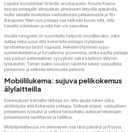
Lopuksi korostetaan brändin arvolupausta: Kruuna Kasino
tarjoaa pelaajalle aitiopaikan aiheeseen liittyvillä ajatuksilla,
mutta samalla muistuttaa vastuullisesta pelaamisesta ja 18+
ikärajoista. Näin uusi pelaaja saa selkeän kuvan siitä, mitä
häneltä odotetaan ja mitä hän voi saavuttaa.
Sivuilla navigointi on suunniteltu helposti seurattavaksi, mikä
auttaa sekä uusia että kokeneita pelaajia löytämään
tarvitsemansa tiedot nopeasti. Rekisteröityminen sujuu
suomenkielisenä ja turvallisena prosessina, jonka kautta pelaaja
saa pääsyn pelimaailman syvyyksiin sekä käyttöön liittyviin
työkaluihin. Tämän lisäksi sivuston rakenne tukee vastuullista
pelaamista ja selkeää tietoisuutta peleistä.
Mobiililukema: sujuva pelikokemus
älylaitteilla
Kokemuksen kannalta tärkeää on, että alusta tukee sekä
aloittelijoita että kokeneita pelaajia. Selkeät ohjeet, vastuullisen
pelaamisen työkalut ja selkeä tiedonhaku auttavat tekemään
pelaamisesta nautittavaa ja hallittua.
Mobiilipelattavuus on olennainen osa tänä päivänä ja Kruuna