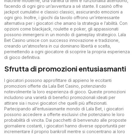
machine moderne, una varietà di temi e funzionalità attendono,
facendo di ogni giro un’avventura a sé stante. Il casinò offre
jackpot cumulativi e classici classici, assicurando emozioni a
ogni giro. Inoltre, i giochi da tavolo offrono un’interessante
alternativa per i giocatori che amano la strategia e l’abilità. Con
opzioni come blackjack, roulette e poker, gli appassionati
possono immergersi in un mondo di gameplay strategico. Lala
Bet Casino unisce con successo innovazione e tradizione,
creando un’atmosfera in cui dominano libertà e scelta,
permettendo a ogni giocatore di scoprire la propria esperienza
di gioco definitiva.
Sfrutta di promozioni entusiasmanti
I giocatori possono approfittare di appieno le eccitanti
promozioni offerte da Lala Bet Casino, potenziando
notevolmente la loro esperienza di gioco. Queste promozioni
includono una varietà di benefici promozionali ideati per
attirare sia i nuovi giocatori che quelli più affezionati.
Partecipando all’entusiasmante mondo di Lala Bet, i giocatori
possono accedere a offerte esclusivi che potenziano le loro
probabilità di vincita. Dai pacchetti di benvenuto alle proposte
giornaliere costanti, i giocatori hanno diverse opportunità per
incrementare il proprio bankroll mentre si concentrano ai loro