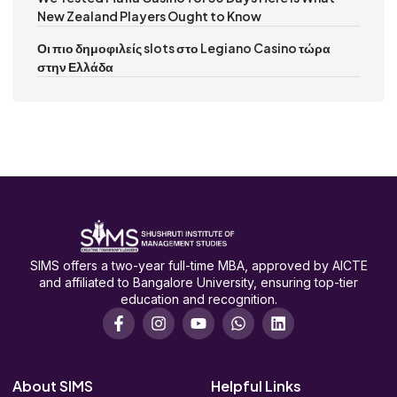
New Zealand Players Ought to Know
Οι πιο δημοφιλείς slots στο Legiano Casino τώρα
στην Ελλάδα
SIMS offers a two-year full-time MBA, approved by AICTE
and affiliated to Bangalore University, ensuring top-tier
education and recognition.
About SIMS
Helpful Links