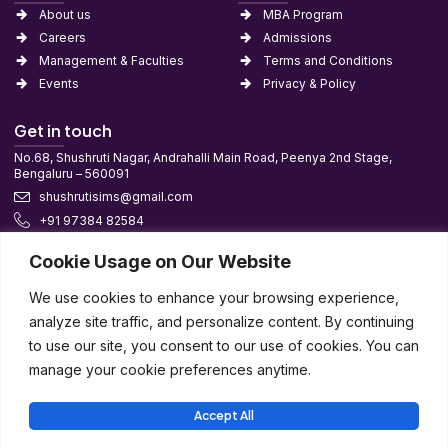
About us
MBA Program
Careers
Admissions
Management & Faculties
Terms and Conditions
Events
Privacy & Policy
Get in touch
No.68, Shushruti Nagar, Andrahalli Main Road, Peenya 2nd Stage,
Bengaluru – 560091
shushrutisims@gmail.com
+91 97384 82584
Cookie Usage on Our Website
Copyright © 2024 Shushruti Institute of Management Studies, All rights reserved.
We use cookies to enhance your browsing experience,
Web Developed by Ocsid Technologies
analyze site traffic, and personalize content. By continuing
to use our site, you consent to our use of cookies. You can
manage your cookie preferences anytime.
Accept All