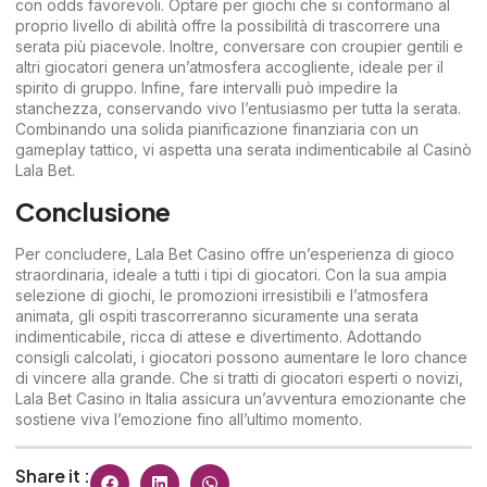
con odds favorevoli. Optare per giochi che si conformano al
proprio livello di abilità offre la possibilità di trascorrere una
serata più piacevole. Inoltre, conversare con croupier gentili e
altri giocatori genera un’atmosfera accogliente, ideale per il
spirito di gruppo. Infine, fare intervalli può impedire la
stanchezza, conservando vivo l’entusiasmo per tutta la serata.
Combinando una solida pianificazione finanziaria con un
gameplay tattico, vi aspetta una serata indimenticabile al Casinò
Lala Bet.
Conclusione
Per concludere, Lala Bet Casino offre un’esperienza di gioco
straordinaria, ideale a tutti i tipi di giocatori. Con la sua ampia
selezione di giochi, le promozioni irresistibili e l’atmosfera
animata, gli ospiti trascorreranno sicuramente una serata
indimenticabile, ricca di attese e divertimento. Adottando
consigli calcolati, i giocatori possono aumentare le loro chance
di vincere alla grande. Che si tratti di giocatori esperti o novizi,
Lala Bet Casino in Italia assicura un’avventura emozionante che
sostiene viva l’emozione
fino
all’ultimo momento.
Share it :