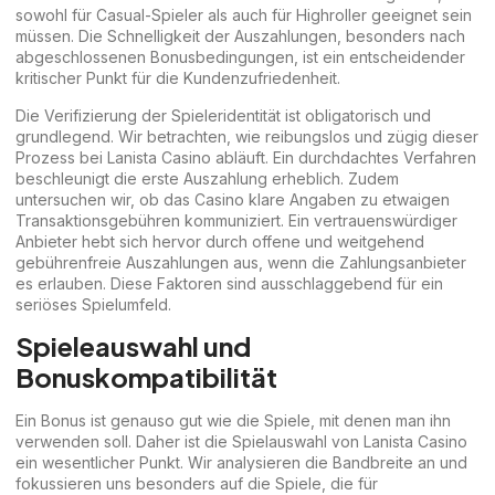
sowohl für Casual-Spieler als auch für Highroller geeignet sein
müssen. Die Schnelligkeit der Auszahlungen, besonders nach
abgeschlossenen Bonusbedingungen, ist ein entscheidender
kritischer Punkt für die Kundenzufriedenheit.
Die Verifizierung der Spieleridentität ist obligatorisch und
grundlegend. Wir betrachten, wie reibungslos und zügig dieser
Prozess bei Lanista Casino abläuft. Ein durchdachtes Verfahren
beschleunigt die erste Auszahlung erheblich. Zudem
untersuchen wir, ob das Casino klare Angaben zu etwaigen
Transaktionsgebühren kommuniziert. Ein vertrauenswürdiger
Anbieter hebt sich hervor durch offene und weitgehend
gebührenfreie Auszahlungen aus, wenn die Zahlungsanbieter
es erlauben. Diese Faktoren sind ausschlaggebend für ein
seriöses Spielumfeld.
Spieleauswahl und
Bonuskompatibilität
Ein Bonus ist genauso gut wie die Spiele, mit denen man ihn
verwenden soll. Daher ist die Spielauswahl von Lanista Casino
ein wesentlicher Punkt. Wir analysieren die Bandbreite an und
fokussieren uns besonders auf die Spiele, die für