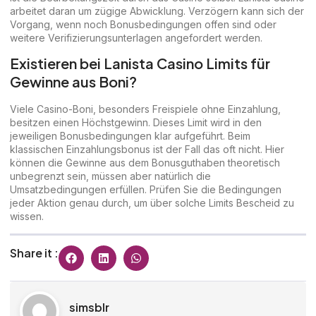
arbeitet daran um zügige Abwicklung. Verzögern kann sich der
Vorgang, wenn noch Bonusbedingungen offen sind oder
weitere Verifizierungsunterlagen angefordert werden.
Existieren bei Lanista Casino Limits für
Gewinne aus Boni?
Viele Casino-Boni, besonders Freispiele ohne Einzahlung,
besitzen einen Höchstgewinn. Dieses Limit wird in den
jeweiligen Bonusbedingungen klar aufgeführt. Beim
klassischen Einzahlungsbonus ist der Fall das oft nicht. Hier
können die Gewinne aus dem Bonusguthaben theoretisch
unbegrenzt sein, müssen aber natürlich die
Umsatzbedingungen erfüllen. Prüfen Sie die Bedingungen
jeder Aktion genau durch, um über solche Limits Bescheid zu
wissen.
Share it :
simsblr