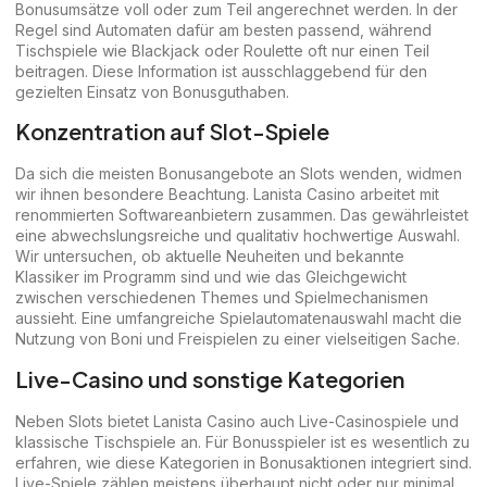
Bonusumsätze voll oder zum Teil angerechnet werden. In der
Regel sind Automaten dafür am besten passend, während
Tischspiele wie Blackjack oder Roulette oft nur einen Teil
beitragen. Diese Information ist ausschlaggebend für den
gezielten Einsatz von Bonusguthaben.
Konzentration auf Slot-Spiele
Da sich die meisten Bonusangebote an Slots wenden, widmen
wir ihnen besondere Beachtung. Lanista Casino arbeitet mit
renommierten Softwareanbietern zusammen. Das gewährleistet
eine abwechslungsreiche und qualitativ hochwertige Auswahl.
Wir untersuchen, ob aktuelle Neuheiten und bekannte
Klassiker im Programm sind und wie das Gleichgewicht
zwischen verschiedenen Themes und Spielmechanismen
aussieht. Eine umfangreiche Spielautomatenauswahl macht die
Nutzung von Boni und Freispielen zu einer vielseitigen Sache.
Live-Casino und sonstige Kategorien
Neben Slots bietet Lanista Casino auch Live-Casinospiele und
klassische Tischspiele an. Für Bonusspieler ist es wesentlich zu
erfahren, wie diese Kategorien in Bonusaktionen integriert sind.
Live-Spiele zählen meistens überhaupt nicht oder nur minimal