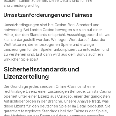
exakten Zahlen zu sehen. Diese Details sind für Ihre
Entscheidung wichtig.
Umsatzanforderungen und Fairness
Umsatzbedingungen sind bei Casino-Boni Standard und
notwendig. Bei Lanista Casino bewegen sie sich auf einer
Höhe, der den Standards entspricht. Ausschlaggebend ist, wie
klar sie dargestellt werden. Wir legen Wert darauf, dass die
Wettfaktoren, die einbezogenen Spiele und etwaige
Limitierungen für den Spieler unkompliziert zu entdecken und
zu verstehen sind. Erst dann wird aus dem Bonus auch ein
wirklicher Spielspaß.
Sicherheitsstandards und
Lizenzerteilung
Die Grundlage jedes seriösen Online-Casinos ist eine
rechtmäßige Lizenz einer zuständigen Behörde. Lanista Casino
operiert unter einer Lizenz aus Curaçao, einer der gängigsten
Aufsichtsbehörden in der Branche. Unsere Analyse fragt, was
diese Lizenz für den deutschen Spieler im Detail bedeutet. Sie
garantiert festgelegte Standards bei der Fairness der Spiele,
der Absicherung der Daten und dem verantwortungsvollen