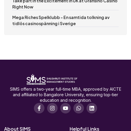
Take part in the Excitement in UK at Gransino Casino
Right Now
Mega Riches Spelklubb – En samtida tolkning av
tidlös casinospänning i Sverige
SIMS offers a two-year full-time MBA, approved by AICTE
and affiliated to Bangalore University, ensuring top-tier
education and recognition.
About SIMS
Helpful Links