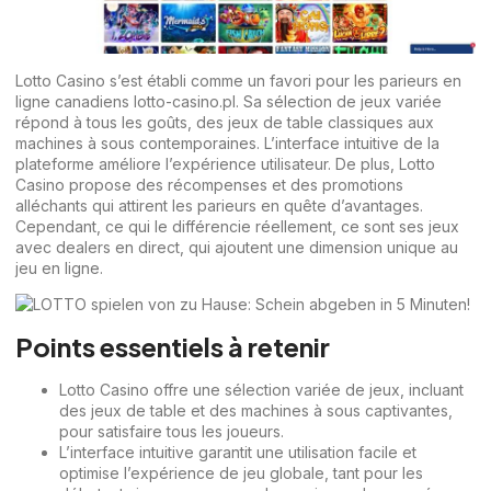
Lotto Casino s’est établi comme un favori pour les parieurs en
ligne canadiens
lotto-casino.pl
. Sa sélection de jeux variée
répond à tous les goûts, des jeux de table classiques aux
machines à sous contemporaines. L’interface intuitive de la
plateforme améliore l’expérience utilisateur. De plus, Lotto
Casino propose des récompenses et des promotions
alléchants qui attirent les parieurs en quête d’avantages.
Cependant, ce qui le différencie réellement, ce sont ses jeux
avec dealers en direct, qui ajoutent une dimension unique au
jeu en ligne.
Points essentiels à retenir
Lotto Casino offre une sélection variée de jeux, incluant
des jeux de table et des machines à sous captivantes,
pour satisfaire tous les joueurs.
L’interface intuitive garantit une utilisation facile et
optimise l’expérience de jeu globale, tant pour les