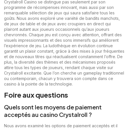
Crystalroll Casino se distingue pas seulement par son
programme de récompenses innovant, mais aussi par son
remarquable sélection de jeux qui saura satisfaire tous les
goûts. Nous avons exploré une variété de bandits manchots,
de jeux de table et de jeux avec croupiers en direct qui
plairont autant aux joueurs occasionnels qu’aux joueurs
chevronnés. Chaque jeu est conçu avec attention, offrant des
visuels impressionnants et des sons immersifs qui améliorent
l’expérience de jeu. La ludothèque en évolution continue
garantit un plaisir constant, grâce à des mises à jour fréquentes
et de nouveaux titres qui réactualisent constamment l’offre. De
plus, la diversité des thèmes et des mécanismes proposés
attire tous les types de joueurs, rendant chaque visite sur
Crystalroll excitante. Que l’on cherche un gameplay traditionnel
ou contemporain, chacun y trouvera son compte dans ce
casino à la pointe de la technologie.
Foire aux questions
Quels sont les moyens de paiement
acceptés au casino Crystalroll ?
Nous avons examiné les options de paiement acceptés et il