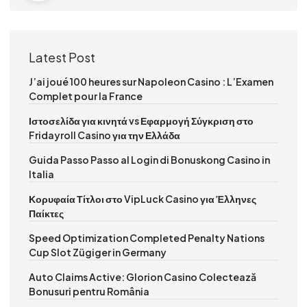
Latest Post
J’ai joué 100 heures sur Napoleon Casino : L’Examen
Complet pour la France
Ιστοσελίδα για κινητά vs Εφαρμογή Σύγκριση στο
Fridayroll Casino για την Ελλάδα
Guida Passo Passo al Login di Bonuskong Casino in
Italia
Κορυφαία Τίτλοι στο VipLuck Casino για Έλληνες
Παίκτες
Speed Optimization Completed Penalty Nations
Cup Slot Zügiger in Germany
Auto Claims Active: Glorion Casino Colectează
Bonusuri pentru România