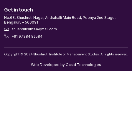
Get in touch
No.68, Shushruti Nagar, Andrahalli Main Road, Peenya 2nd Stage,
Bengaluru – 560091
shushrutisims@gmail.com
+91 97384 82584
Copyright © 2024 Shushruti Institute of Management Studies, All rights reserved.
Web Developed by Ocsid Technologies