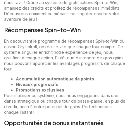
nous ravir ! Grâce au système de gratifications Spin-to-Win,
amassez des crédits et profitez de récompenses immédiats.
Découvrons comment ce mécanisme singulier enrichit votre
aventure de jeu !
Récompenses Spin-to-Win
En découvrant le programme de récompenses Spin-to-Win du
casino Crystalroll, on réalise vite que chaque tour compte. Ce
système singulier enrichit notre expérience de jeu, nous
gratifiant à chaque action. Plutôt que d’attendre de gros gains,
nous pouvons apprécier les avantages progressifs de chaque
tour.
Accumulation automatique de points
Niveaux progressifs
Promotions exclusives
Pour maîtriser ce système, nous nous engageons dans une
danse stratégique où chaque tour de passe-passe, en plus de
divertir, accroît notre potentiel de gains. Perfectionnons
chaque instant !
Opportunités de bonus instantanés