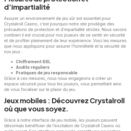
d’impartialité
Assurer un environnement de jeu sûr est essentiel pour
Crystalroll Casino, c’est pourquoi notre site privilégie des
précautions de protection et d’impartialité strictes. Nous savons
combien il est crucial pour nos joueurs de se sentir en sécurité
et de profiter pleinement de leur expérience. Voici les mesures
que nous appliquons pour assurer l’honnêteté et la sécurité de
nos jeux :
Chiffrement SSL
Audits réguliers
Pratiques de jeu responsable
Grâce à ces mesures, nous nous engageons à créer un
espace sécurisé pour tous les joueurs, vous permettant ainsi
de vous focaliser sur le plaisir du jeu.
Jeux mobiles : Découvrez Crystalroll
où que vous soyez.
Grâce à notre interface de jeu mobile, les joueurs peuvent
désormais bénéficier de l’excitation de Crystalroll Casino où