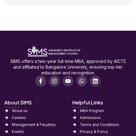
SIMS offers a two-year full-time MBA, approved by AICTE
and affiliated to Bangalore University, ensuring top-tier
education and recognition.
About SIMS
Helpful Links
About us
MBA Program
Careers
Admissions
Management & Faculties
Terms and Conditions
Events
Privacy & Policy