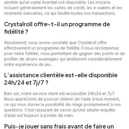
semble qu’un vaste éventail soit disponible. Les moyens
incluent généralement les cartes de crédit, les e-wallets et les
virements bancaires, ce qui facilite toutes nos transactions.
Crystalroll offre-t-il un programme de
fidélité ?
Absolument, nous avons constaté que Crystalroll offre
effectivement un programme de fidélité. Il nous récompense
pour notre fidélité, nous permettant de gagner des points et de
profiter de divers avantages qui améliorent considérablement
notre expérience de jeu.
L’assistance clientèle est-elle disponible
24h/24 et 7j/7 ?
Bien sûr, notre service client est accessible 24h/24 et 7j/7.
Nous apprécions de pouvoir obtenir de l’aide à tout moment,
ce qui nous donne la possibilité de réagir promptement à nos
questions. C’est rassurant de savoir qu’une simple requête
d’aide est toujours à portée de main.
Puis-je jouer sans frais avant de faire un