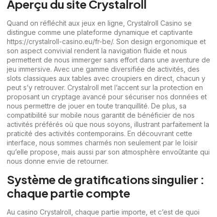
Aperçu du site Crystalroll
Quand on réfléchit aux jeux en ligne, Crystalroll Casino se
distingue comme une plateforme dynamique et captivante
https://crystalroll-casino.eu/fr-be/
. Son design ergonomique et
son aspect convivial rendent la navigation fluide et nous
permettent de nous immerger sans effort dans une aventure de
jeu immersive. Avec une gamme diversifiée de activités, des
slots classiques aux tables avec croupiers en direct, chacun y
peut s’y retrouver. Crystalroll met l’accent sur la protection en
proposant un cryptage avancé pour sécuriser nos données et
nous permettre de jouer en toute tranquillité. De plus, sa
compatibilité sur mobile nous garantit de bénéficier de nos
activités préférés où que nous soyons, illustrant parfaitement la
praticité des activités contemporains. En découvrant cette
interface, nous sommes charmés non seulement par le loisir
qu’elle propose, mais aussi par son atmosphère envoûtante qui
nous donne envie de retourner.
Système de gratifications singulier :
chaque partie compte
Au casino Crystalroll, chaque partie importe, et c’est de quoi