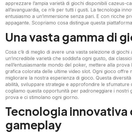
apprezzare l’ampia varietà di giochi disponibili
cazeus-ca
all’avanguardia, ce n’è per tutti i gusti. La tecnologia i
entusiasmo a un’immersione senza pari. E con ricche prom
appagante. Scopriamo cosa distingue questa piattaforma
Una vasta gamma di gi
Cosa c’è di meglio di avere una vasta selezione di gioch
un’incredibile varietà che soddisfa ogni gusto, dai classi
nell’entusiasmante mondo del poker, mettere alla prova le
grafica colorata delle ultime video slot. Ogni gioco off
migliorare la nostra esperienza di gioco. Questa diversità
abilità, sviluppare strategie e approfondire le sfumature
cogliamo questa opportunità per padroneggiare i nostri gi
prova e ci stimolano ogni giorno.
Tecnologia innovativa c
gameplay