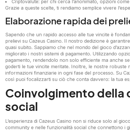
Criptovalute: per chi cerca l’anonimato, opzioni come
Grazie a queste scelte, ti rendiamo semplice vivere l’esp
Elaborazione rapida dei preli
Sapendo che un rapido accesso alle tue vincite è fondam
prelievi su Cazeus Casino. Il nostro dedizione è garantire 
quasi subito. Sappiamo che nel mondo del gioco d’azza
migliorato i nostri sistemi di pagamento. Utilizzando opzi
pagamento, rendendolo non solo efficiente ma anche senz
goderti le tue vincite meritate. Inoltre, le nostre robuste
informazioni finanziarie in ogni fase del processo. Su Caz
così puoi focalizzarti su ciò che conta davvero: la tua es
Coinvolgimento della 
social
L’esperienza di Cazeus Casino non si riduce solo al gioc
community e nelle funzionalità social che connettono i 