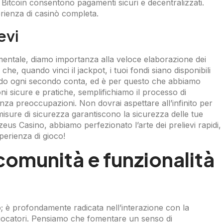
 Bitcoin consentono pagamenti sicuri e decentralizzati.
erienza di casinò completa.
evi
entale, diamo importanza alla veloce elaborazione dei
che, quando vinci il jackpot, i tuoi fondi siano disponibili
rdo ogni secondo conta, ed è per questo che abbiamo
oni sicure e pratiche, semplifichiamo il processo di
a preoccupazioni. Non dovrai aspettare all’infinito per
 misure di sicurezza garantiscono la sicurezza delle tue
eus Casino, abbiamo perfezionato l’arte dei prelievi rapidi,
perienza di gioco!
comunità e funzionalità
o; è profondamente radicata nell’interazione con la
giocatori. Pensiamo che fomentare un senso di