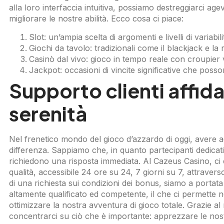
alla loro interfaccia intuitiva, possiamo destreggiarci ag
migliorare le nostre abilità. Ecco cosa ci piace:
Slot: un’ampia scelta di argomenti e livelli di variabil
Giochi da tavolo: tradizionali come il blackjack e la ro
Casinò dal vivo: gioco in tempo reale con croupier 
Jackpot: occasioni di vincite significative che poss
Supporto clienti affida
serenità
Nel frenetico mondo del gioco d’azzardo di oggi, avere acc
differenza. Sappiamo che, in quanto partecipanti dedicat
richiedono una risposta immediata. Al Cazeus Casino, ci de
qualità, accessibile 24 ore su 24, 7 giorni su 7, attraverso
di una richiesta sui condizioni dei bonus, siamo a portata di
altamente qualificato ed competente, il che ci permette n
ottimizzare la nostra avventura di gioco totale. Grazie a
concentrarci su ciò che è importante: apprezzare le no