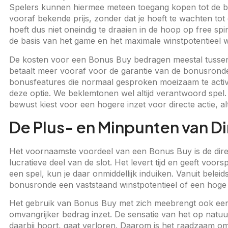
Spelers kunnen hiermee meteen toegang kopen tot de bo
vooraf bekende prijs, zonder dat je hoeft te wachten tot d
hoeft dus niet oneindig te draaien in de hoop op free spin
de basis van het game en het maximale winstpotentieel wil
De kosten voor een Bonus Buy bedragen meestal tussen de
betaalt meer vooraf voor de garantie van de bonusronde. 
bonusfeatures die normaal gesproken moeizaam te active
deze optie. We beklemtonen wel altijd verantwoord spel. 
bewust kiest voor een hogere inzet voor directe actie, al
De Plus- en Minpunten van D
Het voornaamste voordeel van een Bonus Buy is de direc
lucratieve deel van de slot. Het levert tijd en geeft vo
een spel, kun je daar onmiddellijk induiken. Vanuit belei
bonusronde een vaststaand winstpotentieel of een hoge 
Het gebruik van Bonus Buy met zich meebrengt ook een 
omvangrijker bedrag inzet. De sensatie van het op natuur
daarbij hoort, gaat verloren. Daarom is het raadzaam om