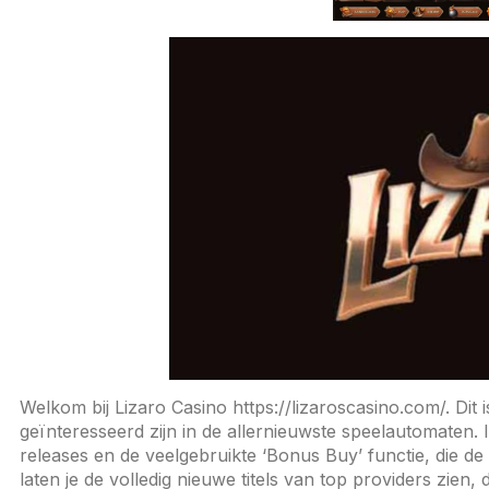
Welkom bij Lizaro Casino
https://lizaroscasino.com/
. Dit
geïnteresseerd zijn in de allernieuwste speelautomaten.
releases en de veelgebruikte ‘Bonus Buy’ functie, die de
laten je de volledig nieuwe titels van top providers zie