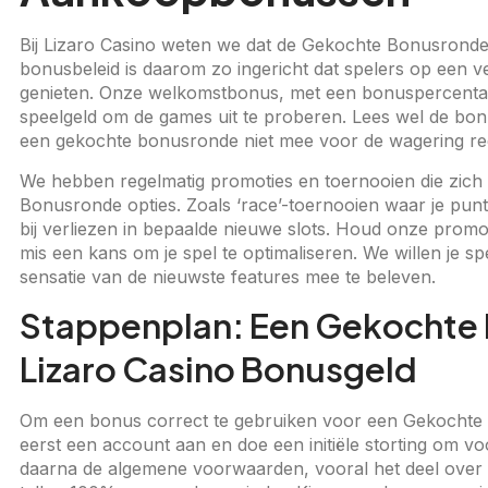
Bij Lizaro Casino weten we dat de Gekochte Bonusronde f
bonusbeleid is daarom zo ingericht dat spelers op een 
genieten. Onze welkomstbonus, met een bonuspercentage op
speelgeld om de games uit te proberen. Lees wel de bo
een gekochte bonusronde niet mee voor de wagering requ
We hebben regelmatig promoties en toernooien die zich
Bonusronde opties. Zoals ‘race’-toernooien waar je pun
bij verliezen in bepaalde nieuwe slots. Houd onze promo
mis een kans om je spel te optimaliseren. We willen je 
sensatie van de nieuwste features mee te beleven.
Stappenplan: Een Gekochte
Lizaro Casino Bonusgeld
Om een bonus correct te gebruiken voor een Gekochte 
eerst een account aan en doe een initiële storting om 
daarna de algemene voorwaarden, vooral het deel over