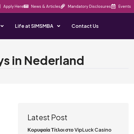
Apply Here
News & Articles
Mandatory Disclosures
Events
Life at SIMSMBA
Contact Us
ys in Nederland
Latest Post
Κορυφαία Τίτλοι στο VipLuck Casino