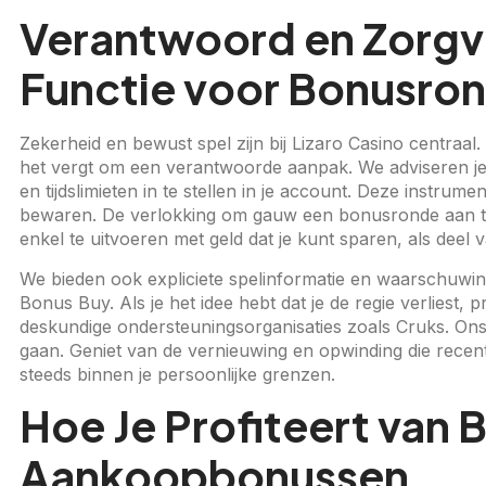
Verantwoord en Zorgv
Functie voor Bonusro
Zekerheid en bewust spel zijn bij Lizaro Casino centraa
het vergt om een verantwoorde aanpak. We adviseren je t
en tijdslimieten in te stellen in je account. Deze instru
bewaren. De verlokking om gauw een bonusronde aan te v
enkel te uitvoeren met geld dat je kunt sparen, als deel
We bieden ook expliciete spelinformatie en waarschuwin
Bonus Buy. Als je het idee hebt dat je de regie verliest, 
deskundige ondersteuningsorganisaties zoals Cruks. Ons s
gaan. Geniet van de vernieuwing en opwinding die recen
steeds binnen je persoonlijke grenzen.
Hoe Je Profiteert van
Aankoopbonussen