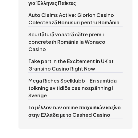
για Έλληνες Παίκτες
Auto Claims Active: Glorion Casino
Colectează Bonusuri pentru România
Scurtătură voastră către premii
concrete în România la Wonaco
Casino
Take part in the Excitement in UK at
Gransino Casino Right Now
Mega Riches Spelklubb – En samtida
tolkning av tidlös casinospänning i
Sverige
Το μέλλον των online παιχνιδιών καζίνο
στην Ελλάδα με το Cashed Casino