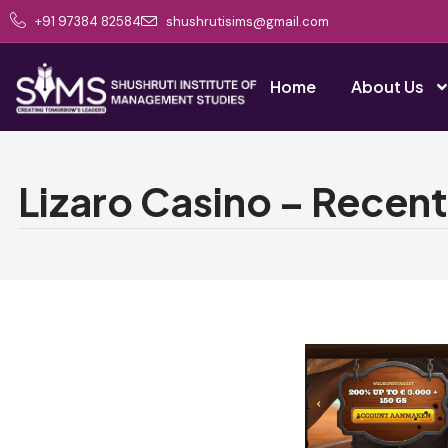
+91 97384 82584
shushrutisims@gmail.com
Home
About Us
Lizaro Casino – Recen