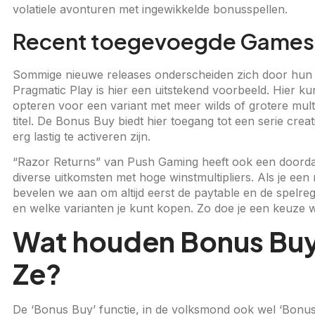
volatiele avonturen met ingewikkelde bonusspellen.
Recent toegevoegde Games 
Sommige nieuwe releases onderscheiden zich door hun 
Pragmatic Play is hier een uitstekend voorbeeld. Hier kun
opteren voor een variant met meer wilds of grotere multi
titel. De Bonus Buy biedt hier toegang tot een serie cr
erg lastig te activeren zijn.
“Razor Returns” van Push Gaming heeft ook een doorda
diverse uitkomsten met hoge winstmultipliers. Als je een
bevelen we aan om altijd eerst de paytable en de spelreg
en welke varianten je kunt kopen. Zo doe je een keuze w
Wat houden Bonus Buy
Ze?
De ‘Bonus Buy’ functie, in de volksmond ook wel ‘Bonus 