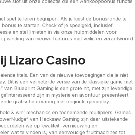
euwe slot uit onze collectie die een Aankoopbonus functie
 spel te leren begrijpen. Als je kiest de bonusronde te
 bonus te starten. Check of je speelgeld, inclusief
sessie en stel limieten in via onze hulpmiddelen voor
opwinding van nieuwe features met veilig en verantwoord
j Lizaro Casino
eiende titels. Een van de nieuwe toevoegingen die je niet
ay. Dit is een verbeterde versie van de klassieke game met
 van Blueprint Gaming is een grote hit, met zijn levendige
 geïnteresseerd zijn in mysterie en avontuur presenteert
de grafische ervaring met originele gameplay.
‘hold & win’ mechanics en toenemende multipliers. Games
a PowerNudge” van Hacksaw Gaming zijn daar uitstekende
beoordelen we op kwaliteit, vernieuwing en
ler wat te vinden is, van eenvoudige fruitmachines tot