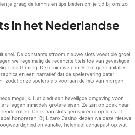
n je graag de kennis en tips bieden om je tijd bij ons zo
ts in het Nederlandse
it snel. De constante stroom nieuwe slots voedt die groei
egen we regelmatig de recentste titels toe van gevestigde
Big Time Gaming. Deze nieuwe games zijn geen imitaties
aphics en een narratief dat de spelervaring beter
ven, zodat onze spelers als vooraan de hits van morgen
mede mogelijk. Het biedt een beveiligde omgeving voor
rs leggen inmiddels grotere eisen. Ze zijn op zoek naar
innende rollen. Denk aan slots geïnspireerd op films of
spel honoreren. Bij Lizaro Casino kiezen we deze nieuwe
t hoogwaardigheid en variatie, helemaal aangepast op wat