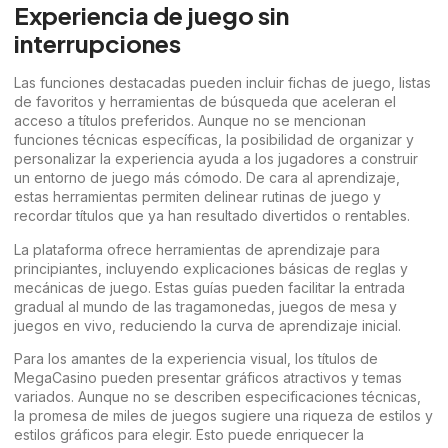
Experiencia de juego sin
interrupciones
Las funciones destacadas pueden incluir fichas de juego, listas
de favoritos y herramientas de búsqueda que aceleran el
acceso a títulos preferidos. Aunque no se mencionan
funciones técnicas específicas, la posibilidad de organizar y
personalizar la experiencia ayuda a los jugadores a construir
un entorno de juego más cómodo. De cara al aprendizaje,
estas herramientas permiten delinear rutinas de juego y
recordar títulos que ya han resultado divertidos o rentables.
La plataforma ofrece herramientas de aprendizaje para
principiantes, incluyendo explicaciones básicas de reglas y
mecánicas de juego. Estas guías pueden facilitar la entrada
gradual al mundo de las tragamonedas, juegos de mesa y
juegos en vivo, reduciendo la curva de aprendizaje inicial.
Para los amantes de la experiencia visual, los títulos de
MegaCasino pueden presentar gráficos atractivos y temas
variados. Aunque no se describen especificaciones técnicas,
la promesa de miles de juegos sugiere una riqueza de estilos y
estilos gráficos para elegir. Esto puede enriquecer la