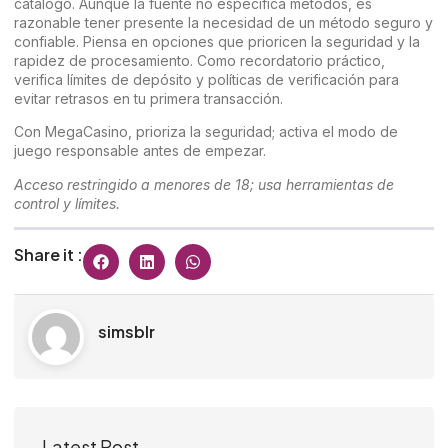
catálogo. Aunque la fuente no especifica métodos, es
razonable tener presente la necesidad de un método seguro y
confiable. Piensa en opciones que prioricen la seguridad y la
rapidez de procesamiento. Como recordatorio práctico,
verifica límites de depósito y políticas de verificación para
evitar retrasos en tu primera transacción.
Con MegaCasino, prioriza la seguridad; activa el modo de
juego responsable antes de empezar.
Acceso restringido a menores de 18; usa herramientas de
control y límites.
Share it :
simsblr
Latest Post