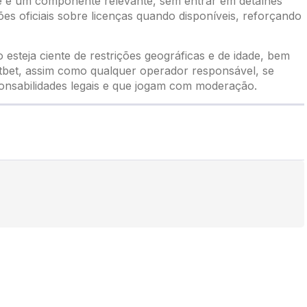
de é um componente relevante, sem entrar em detalhes
ções oficiais sobre licenças quando disponíveis, reforçando
 esteja ciente de restrições geográficas e de idade, bem
tbet, assim como qualquer operador responsável, se
onsabilidades legais e que jogam com moderação.