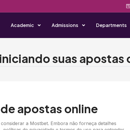
Academic
Admissions
Departments
iniciando suas apostas
de apostas online
o considerar a Mostbet. Embora não forneça detalhes
s, políticas de privacidade e termos de uso para entender