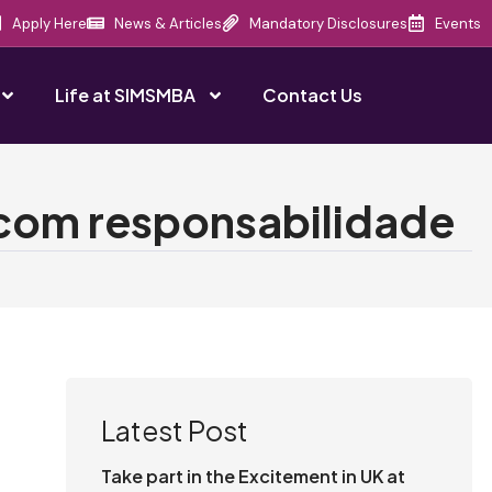
Apply Here
News & Articles
Mandatory Disclosures
Events
Life at SIMSMBA
Contact Us
 com responsabilidade
Latest Post
Take part in the Excitement in UK at