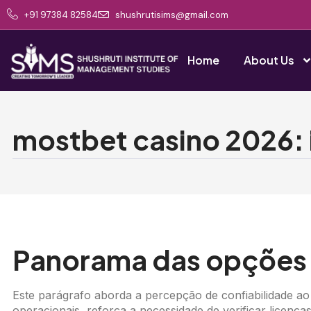
+91 97384 82584
shushrutisims@gmail.com
Home
About Us
mostbet casino 2026: 
Panorama das opções 
Este parágrafo aborda a percepção de confiabilidade a
operacionais, reforça a necessidade de verificar licença