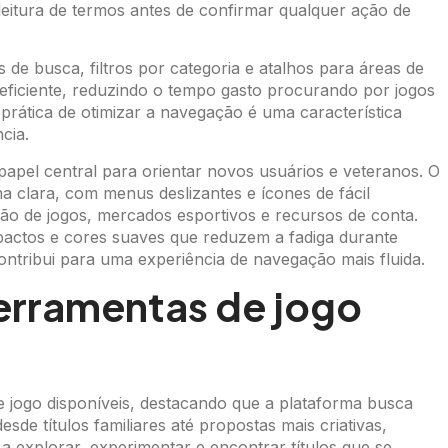
eitura de termos antes de confirmar qualquer ação de
 de busca, filtros por categoria e atalhos para áreas de
 eficiente, reduzindo o tempo gasto procurando por jogos
 prática de otimizar a navegação é uma característica
cia.
apel central para orientar novos usuários e veteranos. O
ma clara, com menus deslizantes e ícones de fácil
ação de jogos, mercados esportivos e recursos de conta.
pactos e cores suaves que reduzem a fadiga durante
contribui para uma experiência de navegação mais fluida.
ferramentas de jogo
e jogo disponíveis, destacando que a plataforma busca
sde títulos familiares até propostas mais criativas,
 a explorar, experimentar e encontrar títulos que se