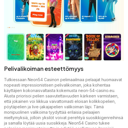
Pelivalikoiman esteettömyys
Tutkiessaan Neon54 Casinon pelimaailmaa pelaajat huomaavat
nopeasti impressionistisen pelivalikoiman, joka kohentaa
käyttäjien kokonaisvaltaista kokemusta
neon-54-casino.eu
.
Alusta priorisoi pelien saavutettavuuden kärkeen varmistaen,
että jokainen voi liikkua vaivattomasti eloisan kolikkopelien,
pöytäpelien ja live-jakajapelien valikoiman läpi. Tämä
monipuolinen valikoima tyydyttää erilaisia pelaajien
mieltymyksiä, jolloin yksilöt voivat perehtyä suosikkigenreihinsä
ja samalla löytää uusia suosikkeja. Neon54 Casino tukee