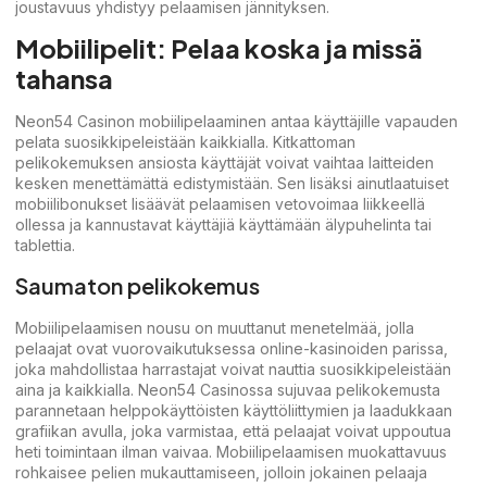
joustavuus yhdistyy pelaamisen jännityksen.
Mobiilipelit: Pelaa koska ja missä
tahansa
Neon54 Casinon mobiilipelaaminen antaa käyttäjille vapauden
pelata suosikkipeleistään kaikkialla. Kitkattoman
pelikokemuksen ansiosta käyttäjät voivat vaihtaa laitteiden
kesken menettämättä edistymistään. Sen lisäksi ainutlaatuiset
mobiilibonukset lisäävät pelaamisen vetovoimaa liikkeellä
ollessa ja kannustavat käyttäjiä käyttämään älypuhelinta tai
tablettia.
Saumaton pelikokemus
Mobiilipelaamisen nousu on muuttanut menetelmää, jolla
pelaajat ovat vuorovaikutuksessa online-kasinoiden parissa,
joka mahdollistaa harrastajat voivat nauttia suosikkipeleistään
aina ja kaikkialla. Neon54 Casinossa sujuvaa pelikokemusta
parannetaan helppokäyttöisten käyttöliittymien ja laadukkaan
grafiikan avulla, joka varmistaa, että pelaajat voivat uppoutua
heti toimintaan ilman vaivaa. Mobiilipelaamisen muokattavuus
rohkaisee pelien mukauttamiseen, jolloin jokainen pelaaja