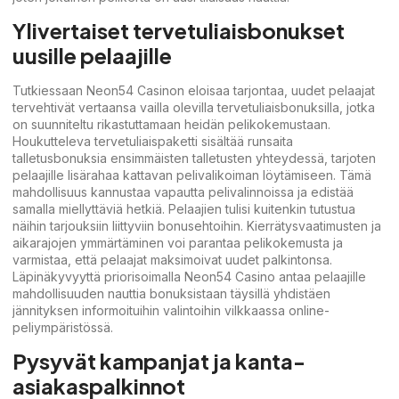
Ylivertaiset tervetuliaisbonukset
uusille pelaajille
Tutkiessaan Neon54 Casinon eloisaa tarjontaa, uudet pelaajat
tervehtivät vertaansa vailla olevilla tervetuliaisbonuksilla, jotka
on suunniteltu rikastuttamaan heidän pelikokemustaan.
Houkutteleva tervetuliaispaketti sisältää runsaita
talletusbonuksia ensimmäisten talletusten yhteydessä, tarjoten
pelaajille lisärahaa kattavan pelivalikoiman löytämiseen. Tämä
mahdollisuus kannustaa vapautta pelivalinnoissa ja edistää
samalla miellyttäviä hetkiä. Pelaajien tulisi kuitenkin tutustua
näihin tarjouksiin liittyviin bonusehtoihin. Kierrätysvaatimusten ja
aikarajojen ymmärtäminen voi parantaa pelikokemusta ja
varmistaa, että pelaajat maksimoivat uudet palkintonsa.
Läpinäkyvyyttä priorisoimalla Neon54 Casino antaa pelaajille
mahdollisuuden nauttia bonuksistaan täysillä yhdistäen
jännityksen informoituihin valintoihin vilkkaassa online-
peliympäristössä.
Pysyvät kampanjat ja kanta-
asiakaspalkinnot