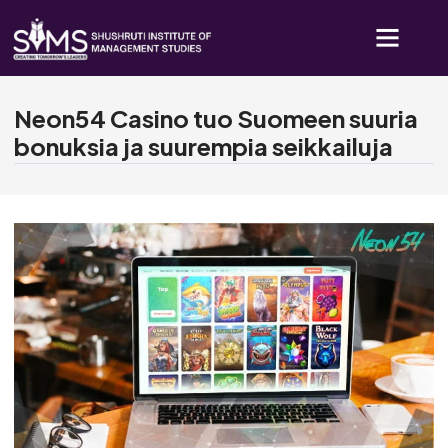
Neon54 Casino tuo Suomeen suuria
bonuksia ja suurempia seikkailuja