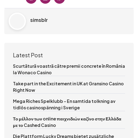
Latest Post
Scurtătură voastră către premii concrete în România
la Wonaco Casino
Take part in the Excitement in UK at Gransino Casino
Right Now
Mega Riches Spelklubb – En samtida tolkning av
tidlös casinospänning i Sverige
Το μέλλον των online παιχνιδιών καζίνο στην Ελλάδα
με το Cashed Casino
Die Plattform Lucky Dreams bietet zusätzliche
Vorteile für Österreichs Spieler, denn ihr es verdient
La semaine des développeurs débute : Hispin
Casino promet les concepteurs de jeux en France