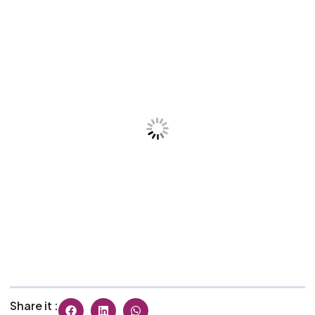
Share it :
simsblr