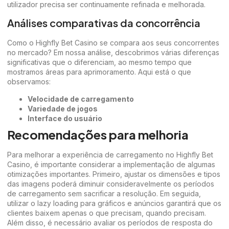
Velocidade de carregamento
Variedade de jogos
Interface do usuário
Recomendações para melhoria
Para melhorar a experiência de carregamento no Highfly Bet
Casino, é importante considerar a implementação de algumas
otimizações importantes. Primeiro, ajustar os dimensões e tipos
das imagens poderá diminuir consideravelmente os períodos
de carregamento sem sacrificar a resolução. Em seguida,
utilizar o lazy loading para gráficos e anúncios garantirá que os
clientes baixem apenas o que precisam, quando precisam.
Além disso, é necessário avaliar os períodos de resposta do
nosso host, possivelmente atualizando as opções de
hospedagem para uma entrega mais rápida. O uso de redes
de distribuição de conteúdo também pode distribuir o tráfego
de forma eficiente. Revisar frequentemente o código do nosso
frontend em procura por scripts ou recursos desnecessários
removerá o código redundante. Por fim, coletar opiniões dos
usuários poderá esclarecer questões específicas,
possibilitando melhorias direcionadas. Ao concentrar nessas
táticas, seremos capazes de melhorar a experiência do