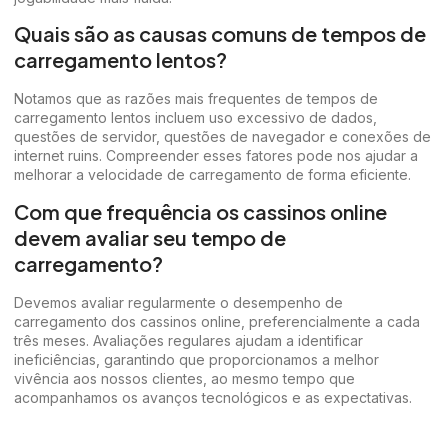
Com que frequência os cassinos online
devem avaliar seu tempo de
carregamento?
Devemos avaliar regularmente o desempenho de
carregamento dos cassinos online, preferencialmente a cada
três meses. Avaliações regulares ajudam a identificar
ineficiências, garantindo que proporcionamos a melhor
vivência aos nossos clientes, ao mesmo tempo que
acompanhamos os avanços tecnológicos e as expectativas.