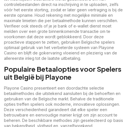
controlebestanden direct na inschrijving in te uploaden, zelfs
vóór het eerste storting, zodat er later geen vertraging is bij de
eerste opname. Houd rekening met mogelijke minimale en
maximale limieten die per betaalmethode kunnen verschillen.
Verifieer ook steeds of je je bank of e-wallet dienst moet
melden over een grote binnenkomende transactie om te
voorkomen dat deze wordt geblokkeerd. Door deze
proactieve stappen te zetten, gebruiken Belgische spelers
optimaal gebruik van het verbeterde systeem van Playone
Casino en blijft de gokervaring vloeiend en plezierig van de
allereerste inleg tot de laatste uitbetaling.
Populaire Betaalopties voor Spelers
uit België bij Playone
Playone Casino presenteert een doordachte selectie
betaalmethodes die uitstekend aansluiten bij de behoeften en
gebruiken van de Belgische markt. Behalve de traditionele
opties treffen spelers ook moderne, innovatieve oplossingen.
Deze verscheidenheid garandeert dat elke speler een
betrouwbare en eenvoudige manier krijgt om zijn account te
beheren. De beschikbare methodes zijn geselecteerd op basis
van bekendheid, vlotheid en, vanzelfsprekend,