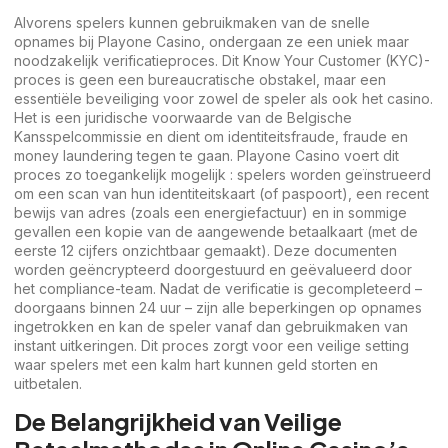
Alvorens spelers kunnen gebruikmaken van de snelle
opnames bij Playone Casino, ondergaan ze een uniek maar
noodzakelijk verificatieproces. Dit Know Your Customer (KYC)-
proces is geen een bureaucratische obstakel, maar een
essentiële beveiliging voor zowel de speler als ook het casino.
Het is een juridische voorwaarde van de Belgische
Kansspelcommissie en dient om identiteitsfraude, fraude en
money laundering tegen te gaan. Playone Casino voert dit
proces zo toegankelijk mogelijk : spelers worden geïnstrueerd
om een scan van hun identiteitskaart (of paspoort), een recent
bewijs van adres (zoals een energiefactuur) en in sommige
gevallen een kopie van de aangewende betaalkaart (met de
eerste 12 cijfers onzichtbaar gemaakt). Deze documenten
worden geëncrypteerd doorgestuurd en geëvalueerd door
het compliance-team. Nadat de verificatie is gecompleteerd –
doorgaans binnen 24 uur – zijn alle beperkingen op opnames
ingetrokken en kan de speler vanaf dan gebruikmaken van
instant uitkeringen. Dit proces zorgt voor een veilige setting
waar spelers met een kalm hart kunnen geld storten en
uitbetalen.
De Belangrijkheid van Veilige