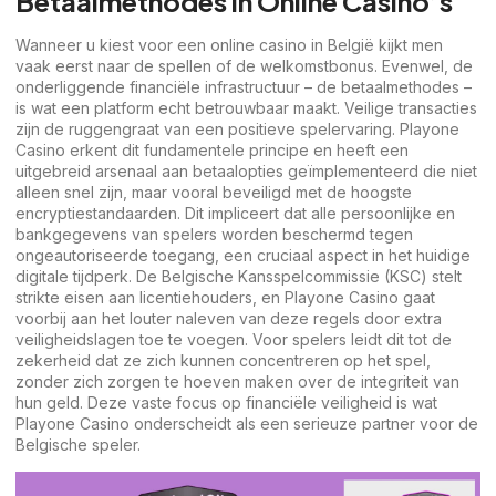
Betaalmethodes in Online Casino’s
Wanneer u kiest voor een online casino in België kijkt men
vaak eerst naar de spellen of de welkomstbonus. Evenwel, de
onderliggende financiële infrastructuur – de betaalmethodes –
is wat een platform echt betrouwbaar maakt. Veilige transacties
zijn de ruggengraat van een positieve spelervaring. Playone
Casino erkent dit fundamentele principe en heeft een
uitgebreid arsenaal aan betaalopties geïmplementeerd die niet
alleen snel zijn, maar vooral beveiligd met de hoogste
encryptiestandaarden. Dit impliceert dat alle persoonlijke en
bankgegevens van spelers worden beschermd tegen
ongeautoriseerde toegang, een cruciaal aspect in het huidige
digitale tijdperk. De Belgische Kansspelcommissie (KSC) stelt
strikte eisen aan licentiehouders, en Playone Casino gaat
voorbij aan het louter naleven van deze regels door extra
veiligheidslagen toe te voegen. Voor spelers leidt dit tot de
zekerheid dat ze zich kunnen concentreren op het spel,
zonder zich zorgen te hoeven maken over de integriteit van
hun geld. Deze vaste focus op financiële veiligheid is wat
Playone Casino onderscheidt als een serieuze partner voor de
Belgische speler.