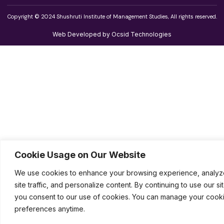
Copyright © 2024 Shushruti Institute of Management Studies, All rights reserved.
Web Developed by Ocsid Technologies
Cookie Usage on Our Website
We use cookies to enhance your browsing experience, analyz
site traffic, and personalize content. By continuing to use our sit
you consent to our use of cookies. You can manage your cook
preferences anytime.