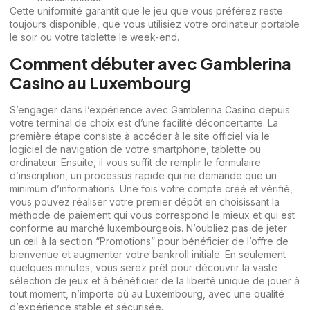
Cette uniformité garantit que le jeu que vous préférez reste
toujours disponible, que vous utilisiez votre ordinateur portable
le soir ou votre tablette le week-end.
Comment débuter avec Gamblerina
Casino au Luxembourg
S’engager dans l’expérience avec Gamblerina Casino depuis
votre terminal de choix est d’une facilité déconcertante. La
première étape consiste à accéder à le site officiel via le
logiciel de navigation de votre smartphone, tablette ou
ordinateur. Ensuite, il vous suffit de remplir le formulaire
d’inscription, un processus rapide qui ne demande que un
minimum d’informations. Une fois votre compte créé et vérifié,
vous pouvez réaliser votre premier dépôt en choisissant la
méthode de paiement qui vous correspond le mieux et qui est
conforme au marché luxembourgeois. N’oubliez pas de jeter
un œil à la section “Promotions” pour bénéficier de l’offre de
bienvenue et augmenter votre bankroll initiale. En seulement
quelques minutes, vous serez prêt pour découvrir la vaste
sélection de jeux et à bénéficier de la liberté unique de jouer à
tout moment, n’importe où au Luxembourg, avec une qualité
d’expérience stable et sécurisée.