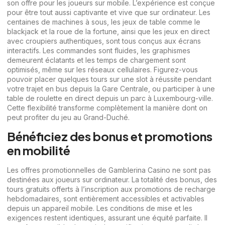
son offre pour les joueurs sur mobile. L’expérience est conçue
pour être tout aussi captivante et vive que sur ordinateur. Les
centaines de machines à sous, les jeux de table comme le
blackjack et la roue de la fortune, ainsi que les jeux en direct
avec croupiers authentiques, sont tous conçus aux écrans
interactifs. Les commandes sont fluides, les graphismes
demeurent éclatants et les temps de chargement sont
optimisés, même sur les réseaux cellulaires. Figurez-vous
pouvoir placer quelques tours sur une slot à réussite pendant
votre trajet en bus depuis la Gare Centrale, ou participer à une
table de roulette en direct depuis un parc à Luxembourg-ville.
Cette flexibilité transforme complètement la manière dont on
peut profiter du jeu au Grand-Duché.
Bénéficiez des bonus et promotions
en mobilité
Les offres promotionnelles de Gamblerina Casino ne sont pas
destinées aux joueurs sur ordinateur. La totalité des bonus, des
tours gratuits offerts à l’inscription aux promotions de recharge
hebdomadaires, sont entièrement accessibles et activables
depuis un appareil mobile. Les conditions de mise et les
exigences restent identiques, assurant une équité parfaite. Il