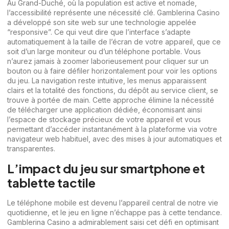
Au Grand-Duché, où la population est active et nomade,
l’accessibilité représente une nécessité clé. Gamblerina Casino
a développé son site web sur une technologie appelée
“responsive”. Ce qui veut dire que l’interface s’adapte
automatiquement à la taille de l’écran de votre appareil, que ce
soit d’un large moniteur ou d’un téléphone portable. Vous
n’aurez jamais à zoomer laborieusement pour cliquer sur un
bouton ou à faire défiler horizontalement pour voir les options
du jeu. La navigation reste intuitive, les menus apparaissent
clairs et la totalité des fonctions, du dépôt au service client, se
trouve à portée de main. Cette approche élimine la nécessité
de télécharger une application dédiée, économisant ainsi
l’espace de stockage précieux de votre appareil et vous
permettant d’accéder instantanément à la plateforme via votre
navigateur web habituel, avec des mises à jour automatiques et
transparentes.
L’impact du jeu sur smartphone et
tablette tactile
Le téléphone mobile est devenu l’appareil central de notre vie
quotidienne, et le jeu en ligne n’échappe pas à cette tendance.
Gamblerina Casino a admirablement saisi cet défi en optimisant