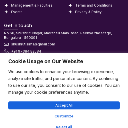
Management & Faculties
Terms and Conditions
Events
Privacy & Policy
Get in touch
No.68, Shushruti Nagar, Andrahalli Main Road, Peenya 2nd Stage,
Bengaluru – 560091
shushrutisims@gmail.com
+91 97384 82584
Cookie Usage on Our Website
Copyright © 2024 Shushruti Institute of Management Studies, All rights reserved.
We use cookies to enhance your browsing experience,
analyze site traffic, and personalize content. By continuing
Web Developed by Ocsid Technologies
to use our site, you consent to our use of cookies. You can
manage your cookie preferences anytime.
Accept All
Customize
Reject All