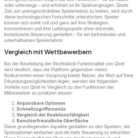
oder unterwegs – und erhöhen so ihr Spielvergnügen. Qbets
Ziel, ein uneingeschränktes Spielerlebnis zu bieten, wird durch
diese technologischen Fortschritte unterstrichen. Spieler
können sich somit voll und ganz auf ihre Strategien
konzentrieren und ihre Lieblingsspiele ohne störende,
komplizierte Steuerung genießen – für ein befreiendes und
unterhaltsames Spielerlebnis.
Vergleich mit Wettbewerbern
Bei der Beurteilung der Rechtsklick-Funktionalität von Qbet
wird deutlich, dass die Plattform gegenüber vielen
Konkurrenten einen Vorsprung bietet. Nutzer, die Wert auf freie
Erkundungsmöglichkeiten legen, werden die folgenden
Vorteile von Qbet im Vergleich zu den Funktionen der
Mitbewerber zu schätzen wissen:
Anpassbare Optionen
Schnellzugriffsmenüs
Vergleich der Reaktionsfähigkeit
Benutzerfreundliche Oberfläche
Diese grundlegenden Aspekte gestatten es den Spielern, die
Spieloptionen einfacher und mit mehr Steuerung zu erkunden.