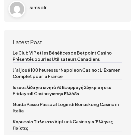
simsblr
Latest Post
Le Club VIP et les Bénéfices de Betpoint Casino
Présentés pour les Utilisateurs Canadiens
J’ai joué 100 heures sur Napoleon Casino : L’Examen
Complet pour la France
Ιστοσελίδα για κινητά vs Εφαρμογή Σύγκριση στο
Fridayroll Casino για την Ελλάδα
Guida Passo Passo al Login di Bonuskong Casino in
Italia
Κορυφαία Τίτλοι στο VipLuck Casino για Έλληνες
Παίκτες