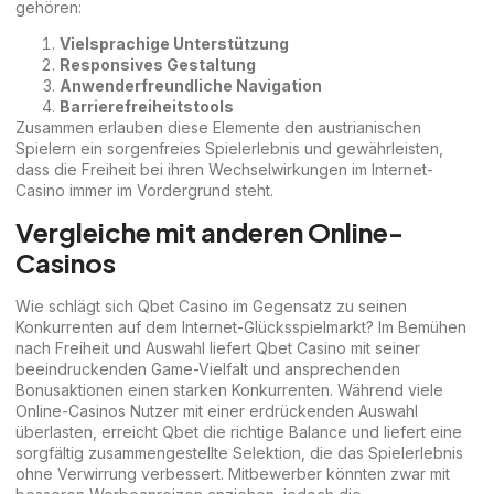
gehören:
Vielsprachige Unterstützung
Responsives Gestaltung
Anwenderfreundliche Navigation
Barrierefreiheitstools
Zusammen erlauben diese Elemente den austrianischen
Spielern ein sorgenfreies Spielerlebnis und gewährleisten,
dass die Freiheit bei ihren Wechselwirkungen im Internet-
Casino immer im Vordergrund steht.
Vergleiche mit anderen Online-
Casinos
Wie schlägt sich Qbet Casino im Gegensatz zu seinen
Konkurrenten auf dem Internet-Glücksspielmarkt? Im Bemühen
nach Freiheit und Auswahl liefert Qbet Casino mit seiner
beeindruckenden Game-Vielfalt und ansprechenden
Bonusaktionen einen starken Konkurrenten. Während viele
Online-Casinos Nutzer mit einer erdrückenden Auswahl
überlasten, erreicht Qbet die richtige Balance und liefert eine
sorgfältig zusammengestellte Selektion, die das Spielerlebnis
ohne Verwirrung verbessert. Mitbewerber könnten zwar mit